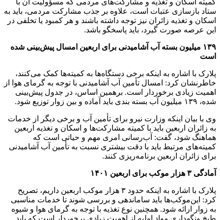
کمیته اسکان و تغذیه و‌ مشارکت‌های مردمی که مسؤولیت آن با
ستاد بازسازی عتبات است، علاوه بر جذب مشارکت مردمی، باید به
اسکان و تغذیه زائران نیز توجه داشته باشند و هر کمبود یا تخلفی در
این عرصه صورت گیرد، باید پاسخگو‌ باشد.
۱۳۹ میلیون بسته آب آشامیدنی برای اربعین امسال پیش‌بینی شده
است
پلارک با اشاره به اینکه برخی دستگاه‌ها به کمیته‌ها کمک می‌کنند،
خاطرنشان کرد: امسال تأمین آب آشامیدنی با توجه به گرمای هوا از
اهمیت زیادی برخوردار است. برهمین اساس، در جدول پیش‌بینی
شده، ۱۳۹ میلیون آب بسته بندی باید آماده و بین زوار توزیع شود.
وی با بیان اینکه وزارت نیرو برای تأمین آب و برخی دیگر از خدمات
به زائران اربعین باید با کمیته مشارکت‌ها و اسکان و تغذیه اربعین
هماهنگ شود، گفت: آب‌رسانی امری مهم و حیاتی است که
کمیته‌های مرتبط باید با دقت بیشتری نسبت به ‌تأمین آب آشامیدنی
برای زائران اربعین برنامه‌ریزی کنند.
آمادگی ۳ هزار موکب برای اربعین ۱۴۰۱
پلارک با اشاره به اینکه حدود ۳ هزار موکب اربعین داریم، تصریح
کرد: این‌موکب‌ها باید ساماندهی و بررسی شوند تا خدمات مناسبی
به زوار ارائه شود. همچنین نوع تغذیه با توجه به گرمای هوا و شیوه
طبخ و‌نگهداری مواد اولیه از اهمیت زیادی برخوردار است که باید