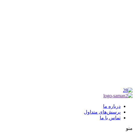
شماره ثبت : 55382
شناسه ملی : 14012122640
موکب راهنمای زائر
شماره مجوز
1402275700
گروه جهادی راهنمای زائر
شماره ثبت
3936807014001
درباره ما
پرسش‌های متداول
تماس با ما
منو