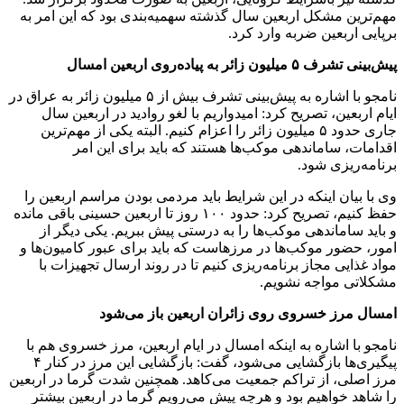
مهم‌ترین مشکل اربعین سال گذشته سهمیه‌بندی بود که این امر به
برپایی اربعین ضربه وارد کرد.
پیش‌بینی تشرف ۵ میلیون زائر به پیاده‌روی اربعین امسال
نامجو با اشاره به پیش‌بینی تشرف بیش از ۵ میلیون زائر به عراق در
ایام اربعین، تصریح کرد: ‌امیدواریم با لغو روادید در اربعین سال
جاری حدود ۵ میلیون زائر را اعزام کنیم. البته یکی از مهم‌ترین
اقدامات، ساماندهی موکب‌ها هستند که باید برای این امر
برنامه‌ریزی شود.
وی با بیان اینکه در این شرایط باید مردمی بودن مراسم اربعین را
حفظ کنیم، تصریح کرد: حدود ۱۰۰ روز تا اربعین حسینی باقی مانده
و باید ساماندهی موکب‌ها را به درستی پیش ببریم. یکی دیگر از
امور، حضور موکب‌ها در مرزهاست که باید برای عبور کامیون‌ها ‌و
مواد غذایی مجاز برنامه‌ریزی کنیم تا در روند ارسال تجهیزات با
مشکلاتی مواجه نشویم.
امسال مرز خسروی روی زائران اربعین باز می‌شود
نامجو با اشاره به اینکه امسال در ایام اربعین، مرز خسروی هم با
پیگیری‌ها بازگشایی می‌شود، گفت: بازگشایی این مرز در کنار ۴
مرز اصلی، از تراکم جمعیت می‌کاهد. همچنین شدت گرما در اربعین
را شاهد خواهیم بود و هرچه پیش می‌رویم گرما در اربعین بیشتر