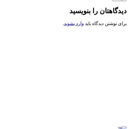
دیدگاهتان را بنویسید
برای نوشتن دیدگاه باید
وارد بشوید
.
کانون فرهنگی تبلیغی جهادی راهنمای زائر
شماره ثبت : 55382
شناسه ملی : 14012122640
موکب راهنمای زائر
شماره مجوز
1402275700
گروه جهادی راهنمای زائر
شماره ثبت
3936807014001