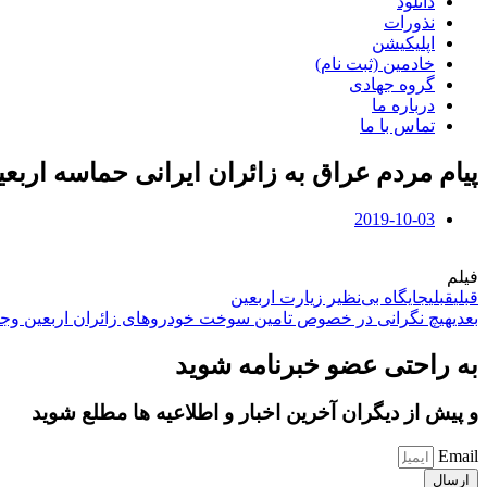
دانلود
نذورات
اپلیکیشن
خادمین (ثبت نام)
گروه جهادی
درباره ما
تماس با ما
پیام مردم عراق به زائران ایرانی حماسه اربعی
2019-10-03
فیلم
قبلی
قبلی
جایگاه بی‌نظیر زیارت اربعین
بعدی
هیچ نگرانی در خصوص تامین سوخت خودروهای زائران اربعین وجود
به راحتی عضو خبرنامه شوید
و پیش از دیگران آخرین اخبار و اطلاعیه ها مطلع شوید
Email
ارسال