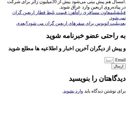
.امسال هم پیش بینی می‌شود بیش از 20میلیون زائر برای شرکت
در پیاده‌روی اربعین وارد عراق شوند.
قبلی
قبلی
معاون مسافری راه‌آهن: قیمت بلیط قطار اربعین گران
نمی‌شود.
بعدی
بلیت اتوبوس برای سفرهای اربعین گران می شود؟
بعدی
به راحتی عضو خبرنامه شوید
و پیش از دیگران آخرین اخبار و اطلاعیه ها مطلع شوید
Email
ارسال
دیدگاهتان را بنویسید
برای نوشتن دیدگاه باید
وارد بشوید
.
کانون فرهنگی تبلیغی جهادی راهنمای زائر
شماره ثبت : 55382
شناسه ملی : 14012122640