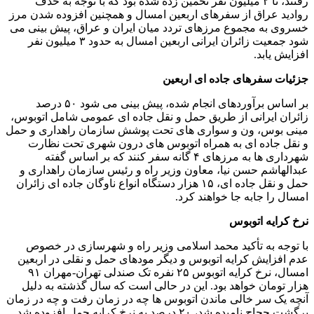
رفتند، تا ۲ میلیون نفر تخمین زده شده بود که با توجه به حذف
روادید عراق از سفرهای اربعین امسال و همچنین افزوده شدن مرز
خسروی به مجموع مرزهای تردد میان ایران و عراق، پیش بینی می
شود جمعیت زائران ایرانی اربعین امسال به حدود ۳ میلیون نفر
افزایش یابد.
جزئیات سفرهای جاده ای اربعین
بر اساس برآوردهای انجام شده، پیش بینی می شود ۵۰ درصد
زائران ایرانی از طریق حمل و نقل جاده ای عمومی شامل اتوبوس،
مینی بوس، ون و سواری های تحت پوشش سازمان راهداری و حمل
و نقل جاده ای به همراه اتوبوس های درون شهری تحت نظارت
شهرداری ها به مرزهای ۴ گانه سفر کنند که بر اساس گفته
عبدالهاشم حسن نیا، معاون وزیر راه و رئیس سازمان راهداری و
حمل و نقل جاده ای، ۱۵ هزار دستگاه انواع ناوگان جاده ای زائران
امسال را جابه جا خواهند کرد.
نرخ کرایه اتوبوس
با توجه به تأکید محمد اسلامی وزیر راه و شهرسازی در خصوص
عدم افزایش کرایه اتوبوس و دیگر مودهای حمل و نقلی در اربعین
امسال، نرخ کرایه اتوبوس ۲۵ نفره تک صندلی تهران-مهران ۹۱
هزار تومان خواهد بود. این در حالی است که سال گذشته به دلیل
آنچه یک سر خالی ماندن اتوبوس ها چه در زمان رفت و چه در زمان
برگشت حجاج نامیده شد، ۲۰ درصد به نرخ کرایه حمل افزوده شد