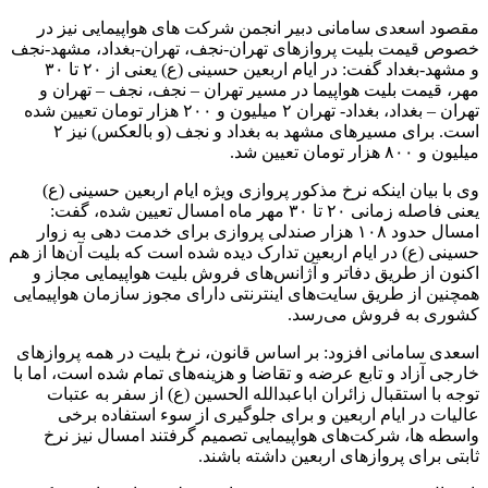
مقصود اسعدی سامانی دبیر انجمن شرکت های هواپیمایی نیز در
خصوص قیمت بلیت پروازهای تهران-نجف، تهران-بغداد، مشهد-نجف
و مشهد-بغداد گفت: در ایام اربعین حسینی (ع) یعنی از ۲۰ تا ۳۰
مهر، قیمت بلیت هواپیما در مسیر تهران – نجف، نجف – تهران و
تهران – بغداد، بغداد- تهران ۲ میلیون و ۲۰۰ هزار تومان تعیین شده
است. برای مسیرهای مشهد به بغداد و نجف (و بالعکس) نیز ۲
میلیون و ۸۰۰ هزار تومان تعیین شد.
وی با بیان اینکه نرخ مذکور پروازی ویژه ایام اربعین حسینی (ع)
یعنی فاصله زمانی ۲۰ تا ۳۰ مهر ماه امسال تعیین شده، گفت:
امسال حدود ۱۰۸ هزار صندلی پروازی برای خدمت دهی به زوار
حسینی (ع) در ایام اربعین تدارک دیده شده است که بلیت آن‌ها از هم
اکنون از طریق دفاتر و آژانس‌های فروش بلیت هواپیمایی مجاز و
همچنین از طریق سایت‌های اینترنتی دارای مجوز سازمان هواپیمایی
کشوری به فروش می‌رسد.
اسعدی سامانی افزود: بر اساس قانون، نرخ بلیت در همه پروازهای
خارجی آزاد و تابع عرضه و تقاضا و هزینه‌های تمام شده است، اما با
توجه با استقبال زائران اباعبدالله الحسین (ع) از سفر به عتبات
عالیات در ایام اربعین و برای جلوگیری از سوء استفاده برخی
واسطه ها، شرکت‌های هواپیمایی تصمیم گرفتند امسال نیز نرخ
ثابتی برای پروازهای اربعین داشته باشند.