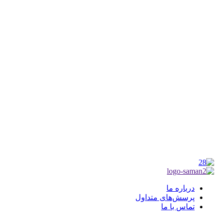
کانون فرهنگی تبلیغی جهادی راهنمای زائر
شماره ثبت : 55382
شناسه ملی : 14012122640
موکب راهنمای زائر
شماره مجوز
1402275700
گروه جهادی راهنمای زائر
شماره ثبت
3936807014001
درباره ما
پرسش‌های متداول
تماس با ما