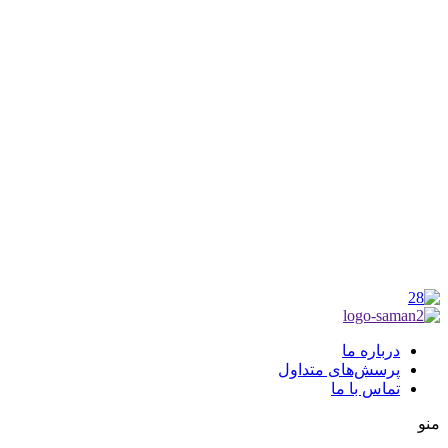
شماره ثبت : 55382
شناسه ملی : 14012122640
موکب راهنمای زائر
شماره مجوز
1402275700
گروه جهادی راهنمای زائر
شماره ثبت
3936807014001
درباره ما
پرسش‌های متداول
تماس با ما
منو