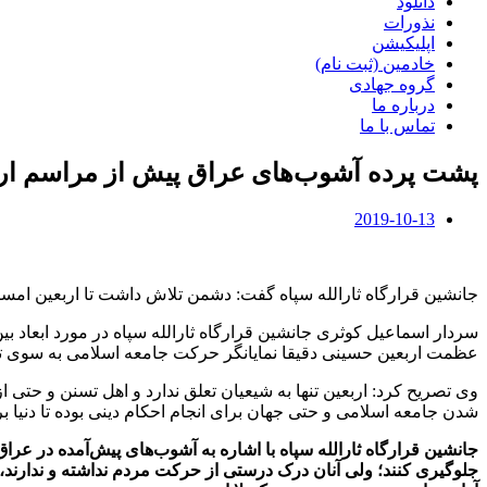
دانلود
نذورات
اپلیکیشن
خادمین (ثبت نام)
گروه جهادی
درباره ما
تماس با ما
پشت پرده آشوب‌های عراق پیش از مراسم اربع
2019-10-13
جانشین قرارگاه ثارالله سپاه گفت: دشمن تلاش داشت تا اربعین امسال
سردار اسماعیل کوثری جانشین قرارگاه ثارالله سپاه در مورد ابعاد بی
عظمت اربعین حسینی دقیقا نمایانگر حرکت جامعه اسلامی به سوی ت
وی تصریح کرد: اربعین تنها به شیعیان تعلق ندارد و اهل تسنن و حتی 
شدن جامعه اسلامی و حتی جهان برای انجام احکام دینی بوده تا دنیا 
جانشین قرارگاه ثارالله سپاه با اشاره به آشوب‌های پیش‌آمده در عرا
جلوگیری کنند؛ ولی آنان درک درستی از حرکت مردم نداشته و ندارند، چ