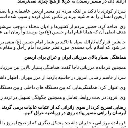
آزادی داد، در مسیر رسیدن به کربلا از هیچ چیزی نمی‌ترسند.
سردار کوثری با تاکید بر اینکه مردم در مسیر اربعین عاشقانه و با بصی
اربعین امسال را به حاشیه ببرند برعکس عمل کرده و سبب شده است
وی اضافه کرد: حضور مردم از کشورها و ادیان مختلف موجب می‌شود 
هدف اصلی آن که همانا قیام امام حسین (ع) بود برسند و آرمان ابی عب
جانشین قرارگاه ثارالله سپاه با تاکید بر شعار امام حسین (ع) مبنی بر
می‌شود که اسلام ناب محمدی مورد نظر حضرت امام راحل و مقام مع
هماهنگی بسیار بالای مرزبانی ایران و عراق برای اربعین
همچنین فرمانده مرزبانی ناجا گفت: هماهنگی بسیار بالایی بین مرزبانی
سردار قاسم رضایی امروز در حاشیه بازدید از مرز مهران، اظهار داش
وی عنوان کرد: هماهنگی‌هایی که بین دستگاه های داخلی و بین دستگاه‌
وی افزود: در بحث روابط، تعامل و همچنین چگونگی تسهیل در تردد ز
رضایی تصریح کرد: از سوی زائرانی که از عتبات عالیات برمی گردند 
آبرسان را راهی مسیر پیاده روی در زرباطیه عراق کنیم.
فرمانده مرزبانی ناجا بیان داشت: مشکل دیگری که از صبح امروز با آن