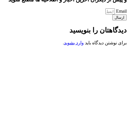
Email
ارسال
دیدگاهتان را بنویسید
برای نوشتن دیدگاه باید
وارد بشوید
.
کانون فرهنگی تبلیغی جهادی راهنمای زائر
شماره ثبت : 55382
شناسه ملی : 14012122640
موکب راهنمای زائر
شماره مجوز
1402275700
گروه جهادی راهنمای زائر
شماره ثبت