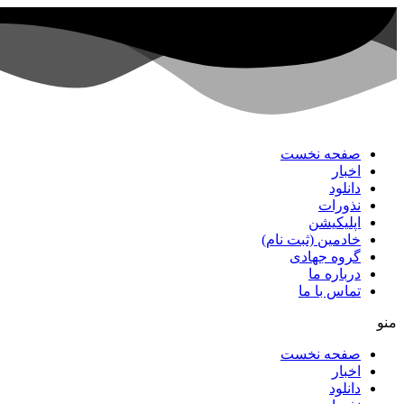
پرش
به
محتوا
صفحه نخست
اخبار
دانلود
نذورات
اپلیکیشن
خادمین (ثبت نام)
گروه جهادی
درباره ما
تماس با ما
منو
صفحه نخست
اخبار
دانلود