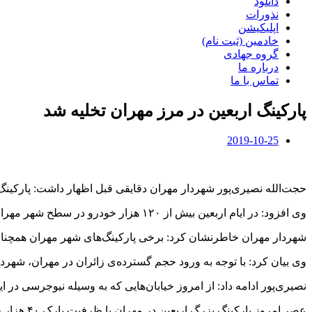
دانلود
نذورات
اپلیکیشن
خادمین (ثبت نام)
گروه جهادی
درباره ما
تماس با ما
پارکینگ اربعین در مرز مهران تخلیه شد
2019-10-25
حجت‌الله نصیری‌پور شهردار مهران دقایقی قبل اظهار داشت: پارکینگ ۶۳ هکتاری اربعین مهران که ظرفیت ۴۰ هزار دستگاه خودرو ایام اربعین در آن مهیا بود تخلیه 
وی افزود: در ایام اربعین بیش از ۱۲۰ هزار خودرو در سطح شهر مهران، پارکینگ اربعین و … پارک شده بود.
شهردار مهران خاطرنشان کرد: برخی پارکینگ‌های شهر مهران همچنان خو
وی بیان کرد: با توجه به ورود حجم گسترده‌ی زائران در مهران، شهردا
نصیری‌پور ادامه داد: از امروز خیابان‌هایی که به وسیله نیوجرسی در ایا
عصر امروز پارکینگ بزرگ اربعین در مهران با ظرفیت پارک ۴۰ هزار خودرو تخلیه شد.