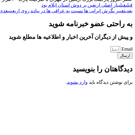
قبلی
قبلی
بار اصلی اربعین بر دوش استان ایلام بود
بعدی
تغییر نگرش ایرانی ها نسبت به عراقی ها در پیاده روی اربعین
بعدی
به راحتی عضو خبرنامه شوید
و پیش از دیگران آخرین اخبار و اطلاعیه ها مطلع شوید
Email
ارسال
دیدگاهتان را بنویسید
برای نوشتن دیدگاه باید
وارد بشوید
.
کانون فرهنگی تبلیغی جهادی راهنمای زائر
شماره ثبت : 55382
شناسه ملی : 14012122640
موکب راهنمای زائر
شماره مجوز