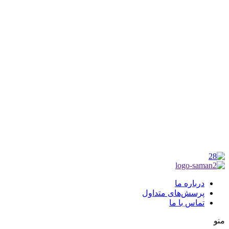
شماره ثبت : 55382
شناسه ملی : 14012122640
موکب راهنمای زائر
شماره مجوز
1402275700
گروه جهادی راهنمای زائر
شماره ثبت
3936807014001
درباره ما
پرسش‌های متداول
تماس با ما
منو