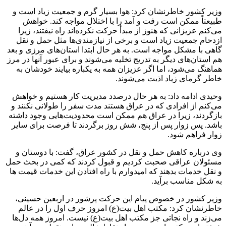
وزیر کشور خاطرنشان کرد: هوا بسیار گرم و جمعیت زیاد است و
طبیعتاً ممکن است رفت و آمد را با اختلال مواجه کند. خواهش
می‌کنم عزیزانی که هنوز از مبدأ حرکت نکرده‌اند راه نیفتند، زیرا
ازدحام جمعیت زیاد است و برخی از نیازمندی‌ها مثل حمل و نقل
گاهی با مشکل مواجه است. به هر حال ابتدا استان‌های مرزی و بعد
هم استان‌های دیگر به تدریج تخلیه می‌شوند و برای عبور آنها در مرز
هماهنگ می‌شود، اما اگر عزیزان همه به یکباره بیایند خودشان به
خاطر گرمای زیاد اذیت می‌شوند.
وحیدی ادامه داد: به هر حال درصدد مدیریت کار هستیم و خواهش
می‌کنم از افرادی که در عراق هستند مدت سفر را طولانی نکنند و
بازگردند، زیرا در عراق هم ممکن است محدودیت‌هایی وجود داشته
باشد. پس زوار پس از پنج، شش روز برگردند تا فرصت برای سایر
زوار فراهم شود.
وی درباره کاهش حمل و نقل در کشور عراق، گفت: با دوستان و
مسئولان عراقی صحبت کردیم و قبول کردند که کمی در بحث حمل
و نقل خدمات بدهند که امیدوارم با راه افتادن این خدمات قیمت ها
به شکل مناسب برآید.
وزیر کشور در خصوص پیام این حرکت پرشور در اربعین حسینی،
خاطرنشان کرد: مکتب اهل بیت(ع) امروز حرف اول را در عالم
می‌زند و راه نجاتی جز مکتب اهل بیت(ع) نیست. امروز همه دل‌ها