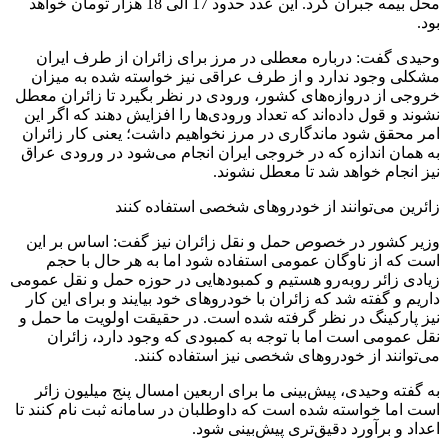
محل بیمه جبران کرد. این عدد حدود 17 الی 18 هزار تومان خواهد
بود.
وحیدی گفت: درباره معطلی در مرز برای زائران از طرف ایران
مشکلی وجود ندارد و از طرف عراقی نیز خواسته شده به میزان
خروجی از دروازه‌های کشور، ورودی در نظر بگیرد تا زائران معطل
نشوند و قول داده‌اند که تعداد ورودی‌ها را افزایش دهند که اگر این
امر محقق شود ماندگاری در مرز نخواهیم داشت؛ یعنی کار زائران
به همان اندازه که در خروجی ایران انجام می‌شود در ورودی عراق
نیز انجام خواهد شد تا معطل نشوند.
زائرین می‌توانند از خودروهای شخصی استفاده کنند
وزیر کشور در خصوص حمل و نقل زائران نیز گفت: اساس بر این
است که از ناوگان عمومی استفاده شود اما به هر حال با حجم
زیادی زائر روبه‌رو هستیم و کمبودهایی در حوزه حمل و نقل عمومی
داریم و گفته شد که زائران با خودروهای خود بیایند و برای این کار
نیز پارکینگ در نظر گرفته شده است. در حقیقت اولویت ما حمل و
نقل عمومی است اما با توجه به کمبودی که وجود دارد، زائران
می‌توانند از خودروهای شخصی نیز استفاده کنند.
به گفته وحیدی، پیش‌بینی ما برای اربعین امسال پنج میلیون زائر
است اما خواسته شده است که داوطلبان در سامانه ثبت نام کنند تا
اعداد و برآورد دقیق‌تری پیش‌بینی شود.