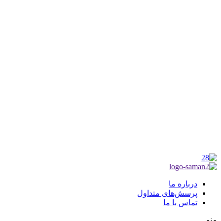
شماره ثبت : 55382
شناسه ملی : 14012122640
موکب راهنمای زائر
شماره مجوز
1402275700
گروه جهادی راهنمای زائر
شماره ثبت
3936807014001
درباره ما
پرسش‌های متداول
تماس با ما
منو