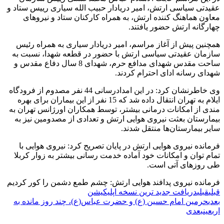
عقیدتی سیاسی ارتش، امیر دریادار حبیب الله سیاری رییس ستاد و
معاون هماهنگ کننده ارتش، به همراه کارکنان ستاد و نیروهای
چهارگانه ارتش حضور یافتند.
همچنین پیش از آغاز مراسم، امیر دریادار سیاری به همراه رئیس
سازمان عقیدتی سیاسی ارتش با حضور در قطعه شهدا، نسبت به
ساحت مقدس شهدای مدافع حرم، شهدای 8 سال دفاع مقدس و
شهدای رسانه ادای احترام کردند.
وی خاطرنشان کرد: در این امدادرسانی 44 نفر مصدوم از فرودگاه
ایلام به تهران انتقال داده شد که 15 نفر از این بیماران برای بهره
مندی از امکانات درمانی بیشتر، توسط همکاران اورژانس تهران به
بیمارستان بعثت نیروی هوایی ارتش و تعدادی از مصدومین نیز به
سایر بیمارستان‌ها منتقل شدند.
فرمانده نیروی هوایی ارتش در پایان تصریح کرد: نیروی هوایی با
تمام توان و امکانات خود آماده خدمت رسانی بیشتر به زوار کربلا
طی روزهای آتی است.
فرمانده نیروی پدافند هوایی ارتش: چشم طمع دشمن را کور کردیم
قبلی
قبلی
دریافت جدید ترین نسخه اپلیکیشن
بعدی
حرمین امام حسین (ع) و حضرت عباس(ع)، چند روز مانده به
اربعین
بعدی