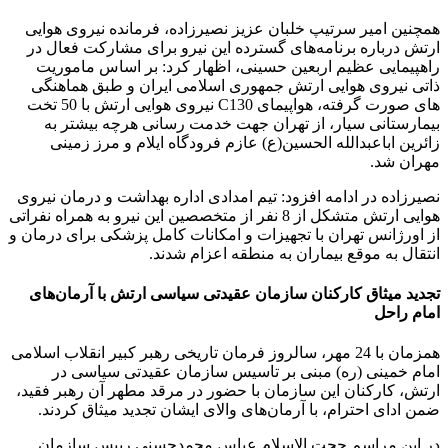
همچنین امیر سرتیپ خلبان عزیز نصیرزاده، فرمانده نیروی هوایی
ارتش درباره برنامه‌های گسترده این نیرو برای مشارکت فعال در
راهپیمایی عظیم اربعین حسینی، اظهار کرد: بر اساس ماموریت
ذاتی نیروی هوایی ارتش جمهوری اسلامی ایران و طبق هماهنگی
های صورت گرفته، هواپیمای C130 نیروی هوایی ارتش با 50 تخت
بیمارستانی سیار، از تهران جهت خدمت رسانی هرچه بیشتر به
زائرین اباعبدالله الحسین(ع) عازم فرودگاه ایلام و مرز زمینی
مهران شد.
نصیرزاده در ادامه افزود: تیم امدادی اداره بهداشت و درمان نیروی
هوایی ارتش متشکل از 8 نفر از متخصصین این نیرو به همراه نفراتی
از اورژانس تهران با تجهیزات و امکانات کامل پزشکی برای درمان و
انتقال به موقع بیماران به منطقه اعزام شدند.
تجدید میثاق کارکنان سازمان عقیدتی سیاسی ارتش با آرمان‌های
امام راحل
همزمان با 24 مهر، سالروز فرمان تاریخی رهبر کبیر انقلاب اسلامی
امام خمینی (ره) مبنی بر تاسیس سازمان عقیدتی سیاسی در
ارتش، کارکنان این سازمان با حضور در مرقد مطهر آن رهبر فقید،
ضمن ادای احترام، با آرمان‌های والای ایشان تجدید میثاق کردند.
در این مراسم حجت الاسلام عباس محمدحسنی رییس سازمان