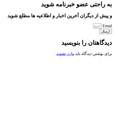
به راحتی عضو خبرنامه شوید
و پیش از دیگران آخرین اخبار و اطلاعیه ها مطلع شوید
Email
ارسال
دیدگاهتان را بنویسید
برای نوشتن دیدگاه باید
وارد بشوید
.
کانون فرهنگی تبلیغی جهادی راهنمای زائر
شماره ثبت : 55382
شناسه ملی : 14012122640
موکب راهنمای زائر
شماره مجوز
1402275700