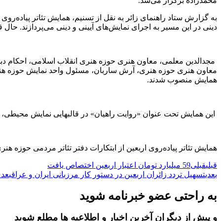
محمدزاده برگزار می‌شد.
به گزارش ستاد راهنمای زائر به نقل از تسنیم، همایش تئاتر پیاده‌روی
دینی در این مسیر به اجرای نمایش‌های آیینی و دینی می‌پردازند. حا
مجدالدین معلمی، معاون هنری حوزه هنری انقلاب اسلامی، احکام دب
معاون هنری حوزه هنری، آرش ساربان، مسئول واحد نمایش حوزه هنری
همایش منصوب شدند.
این همایش تحت عنوان «روایت راهیان» در قالب‎هایی نمایش محیطی، خیابانی، مقتل‌خوانی، پرده‌خوانی، نقالی و … برگزار خواهد شد.
همایش تئاتر پیاده‌روی اربعین از ابتکارات دفتر تئاتر مردمی حوزه ه
قبلی
قبلی
59 میلیارد تومان اعتبار اربعین اختصاص یافت
بعدی
تسهیل تردد زائران اربعین در دستور کار مرزبانی ایران و عراق
بعد
به راحتی عضو خبرنامه شوید
و پیش از دیگران آخرین اخبار و اطلاعیه ها مطلع شوید