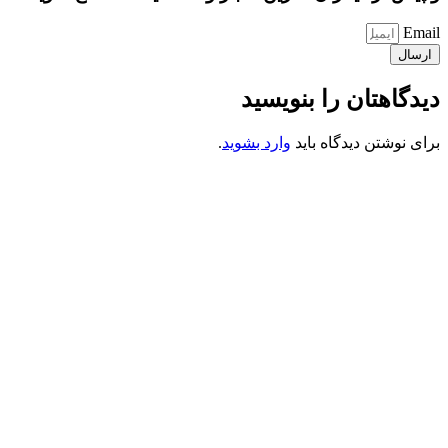
Email
ارسال
دیدگاهتان را بنویسید
برای نوشتن دیدگاه باید
وارد بشوید
.
کانون فرهنگی تبلیغی جهادی راهنمای زائر
شماره ثبت : 55382
شناسه ملی : 14012122640
موکب راهنمای زائر
شماره مجوز
1402275700
گروه جهادی راهنمای زائر
شماره ثبت