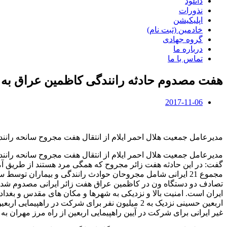
دانلود
نذورات
اپلیکیشن
خادمین (ثبت نام)
گروه جهادی
درباره ما
تماس با ما
هفت مصدوم حادثه رانندگی کاظمین عراق به م
2017-11-06
مدیرعامل جمعیت هلال احمر ایلام از انتقال هفت مجروح سانحه رانند
مدیرعامل جمعیت هلال احمر ایلام از انتقال هفت مجروح سانحه رانندگ
گفت: در این حادثه هفت زائر مجروح که همگی مرد هستند از طریق آمب
مجموع 21 ایرانی شامل مجروحان حوادث رانندگی و بیماران توس
ایران است. امنیت بالا و نزدیکی به شهرها و مکان های مقدس و بغداد 
اربعین حسینی نزدیک به 2 میلیون نفر برای شرکت 
غیر ایرانی برای شرکت در آیین راهپیمایی اربعین از راه مرز مهران به حدود 2.5 میلیون نف