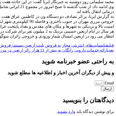
محمد سلیمانی روز دوشنبه به خبرنگار ایرنا گفت: در این حادثه هفت
وی ادامه داد: ا
درمانی انتقال یافته اند.
به گزارش ایرنا، بر اثر تصادف دو دستگاه ون در کاظمین عراق هفت ز
خروجی مرزی مهران در جنوب باختری و فاصله 90 کیلومتری شهر ایلام کانون اصلی آمد و شد گردشگران مذهبی کشورهای عراق و ایران است.
امنیت بالا و نزدیکی به شهرها و مکان های مقدس و بغداد پایتخت عرا
هر سال در ایام اربعین حسینی نزدیک به 2 میلیون نفر برای شرکت در راهپیمایی اربعین از مرز رسمی و بین المللی مهران راهی عراق می شوند.
انتظار می رود در اربعین امسال شمار ورودی و خروجی زائران سوگوار ایرانی و غ
قبلی
قبلی
سایت‌های اینترنتی مجاز به فروش بلیت اربعین نیستند/ فروش 
بعدی
ارائه خدمات دارویی رایگان به بیش از 11 هزار زائر اربعین در مرز مهران
به راحتی عضو خبرنامه شوید
و پیش از دیگران آخرین اخبار و اطلاعیه ها مطلع شوید
Email
ارسال
دیدگاهتان را بنویسید
برای نوشتن دیدگاه باید
وارد بشوید
.