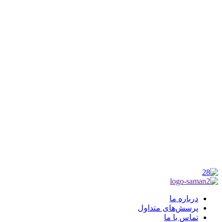
کانون فرهنگی تبلیغی جهادی راهنمای زائر
شماره ثبت : 55382
شناسه ملی : 14012122640
موکب راهنمای زائر
شماره مجوز
1402275700
گروه جهادی راهنمای زائر
شماره ثبت
3936807014001
درباره ما
پرسش‌های متداول
تماس با ما