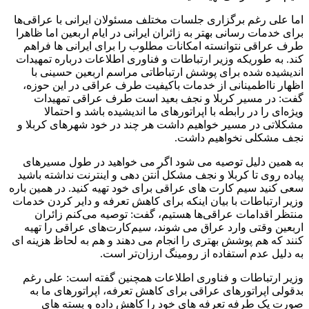
اما علی رغم برگزاری جلسات مختلف مسئولان ایرانی با عراقی‌ها
برای خدمات رسانی بهتر به زائران ایرانی در ایام اربعین اما ظاهرا
طرف عراقی نتوانسته امکانات مطلوب را برای ایرانی ها فراهم
کند. به طوریکه وزیر ارتباطات و فناوری اطلاعات درباره تمهیدات
اندیشیده شده برای پوشش ارتباطاتی مراسم اربعین حسینی با
اظهار نااطمینانی از خدمات باکیفیت طرف عراقی در این حوزه،
گفت: در مسیر کربلا و نجف بعید است طرف عراقی­ تمهیدات
ویژه‌ای را در رابطه با اپراتورهای ما اندیشیده باشد و احتمالا
مشکلاتی در مسیر خواهیم داشت هر چند در خود شهرهای کربلا و
نجف مشکلی نخواهیم داشت.
به همین دلیل توصیه می شود اگر می خواهید در طول مسیرهای
پیاده روی تا کربلا و نجف مشکل آنتن دهی و اینترنت نداشته باشید
سعی کنید سیم کارت های عراقی برای خود تهیه کنید. در همین باره
وزیر ارتباطات با بیان اینکه برای کاهش تعرفه و دایر کردن خدمات
منتظر اقدامات عراقی‌ها هستیم، گفت: توصیه می‌کنم زائران
اربعین وقتی وارد عراق می شوند، سیم‌کارت‌های عراقی را تهیه
کنند که هم پوشش بهتری را انجام می دهند و هم به لحاظ هزینه ای
به دلیل عدم استفاده از رومینگ ارزان‌تر است.
وزیر ارتباطات و فناوری اطلاعات همچنین گفته است: علی رغم
بدقولی اپراتورهای عراقی برای کاهش تعرفه، اپراتورهای ما به
صورت یک طرفه تعرفه های خود را کاهش داده و بسته های