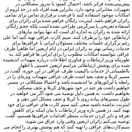
پیش‌بینی‌شده فراتر باشد، احتمال کمبود یا به‌روز مشکلاتی در
تجهیزات مخابراتی وجود دارد، بنابراین همه افراد باید در حد لزوم از
امکانات موجود استفاده کنند تا فرصت برقراری تماس برای تمامی
زائران فراهم باشد. اینترنت رایگان فراهم شده برای زائران برای
استفاده تفریحی یا سرگرمی طراحی نشده است بلکه حجم رایگان
ارائه شده به زائران به اندازه ای است که تنها بتوانند نیازهای
ارتباطاتی خود را برطرف کنند. سیم کارت عراقی تهیه کنید اما علی
رغم برگزاری جلسات مختلف مسئولان ایرانی با عراقی‌ها برای
خدمات رسانی بهتر به زائران ایرانی در ایام اربعین اما ظاهرا طرف
عراقی نتوانسته امکانات مطلوب را برای ایرانی ها فراهم کند. به
طوریکه وزیر ارتباطات و فناوری اطلاعات درباره تمهیدات اندیشیده
شده برای پوشش ارتباطاتی مراسم اربعین حسینی با اظهار
نااطمینانی از خدمات باکیفیت طرف عراقی در این حوزه، گفت: در
مسیر کربلا و نجف بعید است طرف عراقی­ تمهیدات ویژه‌ای را در
رابطه با اپراتورهای ما اندیشیده باشد و احتمالا مشکلاتی در مسیر
خواهیم داشت هر چند در خود شهرهای کربلا و نجف مشکلی
نخواهیم داشت. به همین دلیل توصیه می شود اگر می خواهید در
طول مسیرهای پیاده روی تا کربلا و نجف مشکل آنتن دهی و
اینترنت نداشته باشید سعی کنید سیم کارت های عراقی برای خود
تهیه کنید. در همین باره وزیر ارتباطات با بیان اینکه برای کاهش
تعرفه و دایر کردن خدمات منتظر اقدامات عراقی‌ها هستیم، گفت:
توصیه می‌کنم زائران اربعین وقتی وارد عراق می شوند،
سیم‌کارت‌های عراقی را تهیه کنند که هم پوشش بهتری را انجام می