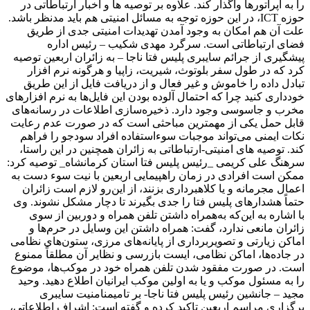
را به اپراتورها واگذار کند. علاوه بر توصیه ها و اخبار ارتباطاتی در
حوزه ICT، در این حوزه توجه به مسائل امنیتی هم باید مدنظر باشد.
علت آن هم امکان به وجود آمدن تهدیدات امنیتی جدی از طریق
فضای ارتباطاتی است. سرگرد مهدی شکیب – رئیس اداره
پیشگیری از جرائم سایبری پلیس فتا ناجا – به زائران اربعین توصیه
کرد که در طول سفر بلوتوث، شیریت، زاپیا و هرگونه نرم افزار
‌تبادل داده را خاموش و غیر فعال و از دریافت فایل از این طریق
خودداری کنید چرا که احتمال آلوده بودن این فایل‌ها به نرم افزارهای
مخرب و جاسوسی وجود دارد. ذخیره‌سازی اطلاعات در رسانه‌های
قابل حمل یکی از مهمترین مباحثی است که در صورت عدم رعایت
نکات ایمنی می‌تواند موجبات سوءاستفاده افراد سودجو را فراهم
کند. توصیه های امنیتی-ارتباطاتی به زائران همچنین در این راستا،
سرهنگ علی کریمی _رئیس پلیس فتا استان کرمانشاه_ توصیه کرد:
ممکن است افرادی در زمان راهپیمایی اربعین با نیت سوء دست به
اعمال مجرمانه و یا کلاهبرداری بزنند، از این‌رو لازم است زائران
حتماً هشدارهای پلیس فتا را جدی بگیرند تا دچار مشکل نشوند. وی
با اشاره به این‌که به‌همراه داشتن تلفن همراه و دوربین از سوی
زائران مانعی ندارد، گفت: همراه داشتن این وسایل در حرم‌ها و
اماکن زیارتی و تصویربرداری از پایانه‌های مرزی، ستون‌های نظامی
در جاده‌ها، اماکن نظامی، ایست بازرسی و نظایر آن مطلقاً ممنوع
است. در صورت مفقود شدن تلفن همراه خود در موکب‌ها، موضوع
را به مسئول موکب و یا به اولین موکب ایرانیان اطلاع دهید. وحید
مجید – جانشین رئیس پلیس فتا ناجا- بر تامیمنامنیت سایبری
برگزاری مراسم اربعین تاکید کرده و گفته است: اشراف اطلاعاتی،