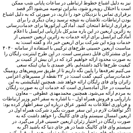
نیز به دلیل اشباع خطوط ارتباطی در ساعات پایانی شب ممکن
است با اختلال روبه‌رو شود، بنابراین توصیه می‌شود اگر قصد
برقراری تماس با نزدیکان خود را دارید، در صورتی که به دلیل اشباع
بودن ارتباطات، تلاشتان به نتیجه نرسید زمان دیگری را برای
برقراری ارتباط امتحان کنید. آمادگی اپراتورها برای خدمات‌رسانی
به زائرین اربعین در این باره مدیرکل بازاریابی ایرانسل با اعلام
آمادگی ایرانسل برای ارائه خدمات به زائرین اربعین حسینی از
خدمات ویژه این شرکت برای اربعین خبر داد و گفته است: به
مناسبت اربعین حسینی طرح‌های ترکیبی با استفاده از سامانه ۴۰۴۰
برای مشترکان قابل دسترسی است. در این طرح اینترنت رایگان را
به صورت محدود ارائه خواهیم کرد که در آن بیش از کمیت بر
کیفیت طرح‌ها تاکید داشته‌ایم. باقر صمدی با بیان اینکه سعی
می‌کنیم تعرفه‌ها را پایین نگه داریم تا از طریق سرویس‌های رومینگ
خدمات‌رسانی کنیم، گفت است: در ۲۲ نقطه از مسیرهای اعزامی
زائران وای فای رایگان ارائه خواهد شد. همچنین اپلیکیشنی به این
مناسبت در حال آماده‌سازی است که خدمات آن به صورت رایگان
به مردم ارائه می‌شود. همچنین محمدمهدی عطوفی – معاون
بازاریابی و فروش همراه اول – با اشاره به سفر اخیر وزیر ارتباطات
و فن‌آوری اطلاعات به کشور عراق درباره این سفر اظهار کرده بود:
اگر توافقات لازم در این سفر صورت بگیرد شرکت همراه اول در
اربعین امسال سیستم وای فای کالینگ را خواهد داشت که به
صورت رایگان در اختیار زئران اربعین حسینی قرار می‌گیرد. در
سیستم وای فای کالینگ شما در هر جای دنیا که باشید اگر به
سیستم وای فای متصل شوید می‌توانید تماس خود را برقرار کنید.