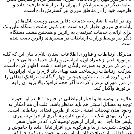
سایت دیگر در مسیر ایلام تا مهران را نیز ارتقاء ظرفیت داده و
ظرفیت خود را در مناطق مرزی نیز گسترش داده است.
وی در ادامه با اشاره به خدمات دفاتر پستی و پست بانک‌ها در
پایانه‌های مرزی اظهار کرده است: هم‌اکنون هشت دستگاه عابربانک
برای ارائه‌ی خدمات غیرنقدی به زائرین و همچنین هشت دستگاه
دیگر نیز توسط وزارت ارتباطات در مسیرهای زائرین نصب شده
است.
مدیرکل ارتباطات و فناوری اطلاعات استان ایلام با بیان این که کلیه
اپراتورها اعم از همراه اول، ایرانسل و رایتل خدمات جانبی خود را
در مراکز مرزی به صورت رایگان خواهند داشت، اظهار کرده است:
شرکت ارتباطات زیرساخت همه پهنای باند لازم را برای اپراتورها
تامین کرده است به علاوه همچنین چهار گیگابایت ترافیک اضافی را
در مرز مهران برقرار کرده تا اگر حجم ترافیک بالا برود آن را به
اپراتورها واگذار کند.
علاوه بر توصیه ها و اخبار ارتباطاتی در حوزه ICT، در این حوزه
توجه به مسائل امنیتی هم باید مدنظر باشد. علت آن هم امکان به
وجود آمدن تهدیدات امنیتی جدی از طریق فضای ارتباطاتی است.
سرگرد مهدی شکیب – رئیس اداره پیشگیری از جرائم سایبری
پلیس فتا ناجا – به زائران اربعین توصیه کرد که در طول سفر
بلوتوث، شیریت، زاپیا و هرگونه نرم افزار ‌تبادل داده را خاموش و
غیر فعال و از دریافت فایل از این طریق خودداری کنید چرا که