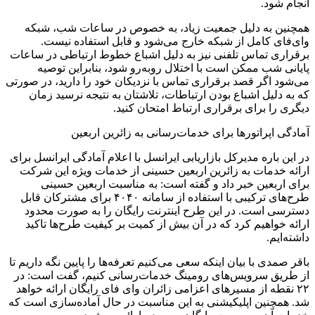
انجام شود.
همچنین به دلیل جمعیت زیاد، به خصوص در ساعات شب، شبکه
وای‌فای کامل از شبکه خارج می‌شود و قابل استفاده نیست.
برقراری تماس تلفنی نیز به دلیل اشباع خطوط ارتباطی در ساعات
پایانی شب ممکن است با اختلال روبه‌رو شود، بنابراین توصیه
می‌شود اگر قصد برقراری تماس با نزدیکان خود را دارید، در صورتی
که به دلیل اشباع بودن ارتباطات، تلاشتان به نتیجه نرسید زمان
دیگری را برای برقراری ارتباط امتحان کنید.
آمادگی اپراتورها برای خدمات‌رسانی به زائرین اربعین
در این باره مدیرکل بازاریابی ایرانسل با اعلام آمادگی ایرانسل برای
ارائه خدمات به زائرین اربعین حسینی از خدمات ویژه این شرکت
برای اربعین خبر داد و گفته است: به مناسبت اربعین حسینی
طرح‌های ترکیبی با استفاده از سامانه ۴۰۴۰ برای مشترکان قابل
دسترسی است. در این طرح اینترنت رایگان را به صورت محدود
ارائه خواهیم کرد که در آن بیش از کمیت بر کیفیت طرح‌ها تاکید
داشته‌ایم.
باقر صمدی با بیان اینکه سعی می‌کنیم تعرفه‌ها را پایین نگه داریم تا
از طریق سرویس‌های رومینگ خدمات‌رسانی کنیم، گفت است: در
۲۲ نقطه از مسیرهای اعزامی زائران وای فای رایگان ارائه خواهد
شد. همچنین اپلیکیشنی به این مناسبت در حال آماده‌سازی است که