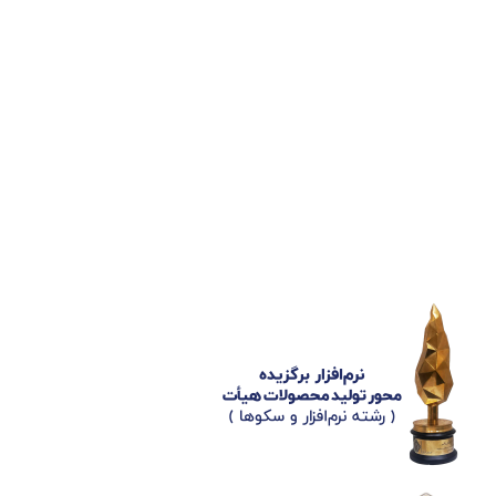
شناسه ملی : 14012122640
موکب راهنمای زائر
شماره مجوز
1402275700
گروه جهادی راهنمای زائر
شماره ثبت
3936807014001