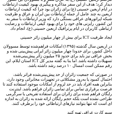
دیدار کرد؛ هدف از این سفر مذاکره و پیگیری بهبود کیفیت ارتباطات
در ایام اربعین حسینی (ع) برای زائران بود چرا که کیفیت ارتباطات
اربعین به چند عامل از جمله ارتباطات بین ایران و عراق و ظرفیت
شبکه اپراتورهای عراقی بستگی دارد که وزیر ارتباطات با سفر به
این کشور، رایزنی های خود را برای بهبود کیفی ارتباطات و رضایت
ارتباطی کاربران در ایام پرترافیک اربعین حسینی (ع)، انجام داد.
ایجاد ظرفیت ICT برای بیش از چهار میلیون زائر حسینی
در اربعین سال گذشته (۱۳۹۵) امکانات فراهم‌شده توسط مسوولان
داخل کشور، برای حدودا چهار میلیون زائر ایرانی پیش‌بینی شده و
بخش عراقی نیز باید برای حدود ۲۵ میلیون زائر پیش‌بینی‌شده
تسهیلات داشته باشد. اما بنا به گفته مدیر کل ICT استان ایلام، این
رقم ممکن است امسال ۱۰ درصد رشد داشته باشد.
در صورتی که جمعیت زائران از حد پیش‌بینی‌شده فراتر باشد،
احتمال کمبود یا به‌روز مشکلاتی در تجهیزات مخابراتی وجود دارد،
بنابراین همه افراد باید در حد لزوم از امکانات موجود استفاده کنند تا
فرصت برقراری تماس برای تمامی زائران فراهم باشد. اینترنت
رایگان فراهم شده برای زائران برای استفاده تفریحی یا سرگرمی
طراحی نشده است بلکه حجم رایگان ارائه شده به زائران به اندازه
ای است که تنها بتوانند نیازهای ارتباطاتی خود را برطرف کنند.
سیم کارت عراقی تهیه کنید