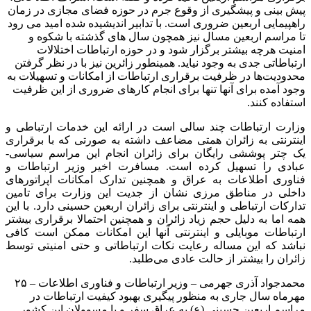
پیش بینی و پیشگیری از وقوع جرم در حوزه فضای مجازی در زمان
راهپیمایی اربعین ضروری است. با تدابیر اندیشیده شده امید می رود
تا مراسم اربعین مسال نیز همچون سال های گذشته با شکوه و
امنیت هرچه بیشتر برگزار شود و در حوزه ارتباطات اختلالات
ارتباطاتی جدی به وجود نیاید. همینطور زائرین نیز با در نظر گرفتن
محدودیت‌ها در ظرفیت برقراری ارتباطات از امکانات و تسهیلات به
وجود آمده برای آنها تنها برای انجام کارهای ضروری از این ظرفیت
استفاده کنند.
وزارت ارتباطات چند سالی است در ارائه این خدمات ارتباطی و
اینترنتی به زائران همتی مضاعف داشته به صورتی که با برقراری
یک چتر پوششی رایگان برای زائران انجام این مراسم سیاسی-
عبادی را تسهیل کرده است. مسافرت اخیر وزیر ارتباطات و
فناوری اطلاعات به عراق و همچنین تدارک امکانات اپراتورهای
داخلی در مناطق مرزی نشان از جدیت این وزارت برای تامین
تدارکات ارتباطی و اینترنتی برای زائران اربعین حسینی دارد. با این
همه اما به دلیل حجم زیاد زائران و همچنین احتمالا برقراری بیشتر
ارتباطات موبایلی و اینترنتی آنها این امکانات ممکن است کافی
نباشد که این مساله رعایت نکات ارتباطاتی و حتی امنیتی توسط
زائران را بیشتر از حالت عادی می‌طلبد.
محمدجواد آذری جهرمی – وزیر ارتباطات و فناوری اطلاعات – ۲۵
مهرماه سال جاری به منظور پیگیری بهبود کیفیت ارتباطات در
مراسم اربعین حسینی (ع) به عراق سفر و با مسوولان این کشور