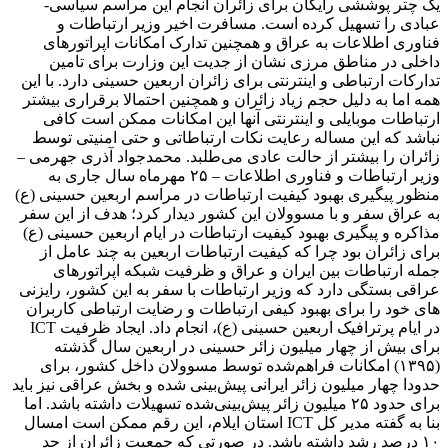
یک چتر پوششی رایگان برای زائران انجام این مراسم سیاسی-
عبادی را تسهیل کرده است. مسافرت اخیر وزیر ارتباطات و
فناوری اطلاعات به عراق و همچنین تدارک امکانات اپراتورهای
داخلی در مناطق مرزی نشان از جدیت این وزارت برای تامین
تدارکات ارتباطی و اینترنتی برای زائران اربعین حسینی دارد. با این
همه اما به دلیل حجم زیاد زائران و همچنین احتمالا برقراری بیشتر
ارتباطات موبایلی و اینترنتی آنها این امکانات ممکن است کافی
نباشد که این مساله رعایت نکات ارتباطاتی و حتی امنیتی توسط
زائران را بیشتر از حالت عادی می‌طلبد. محمدجواد آذری جهرمی –
وزیر ارتباطات و فناوری اطلاعات – ۲۵ مهرماه سال جاری به
منظور پیگیری بهبود کیفیت ارتباطات در مراسم اربعین حسینی (ع)
به عراق سفر و با مسوولان این کشور دیدار کرد؛ هدف از این سفر
مذاکره و پیگیری بهبود کیفیت ارتباطات در ایام اربعین حسینی (ع)
برای زائران بود چرا که کیفیت ارتباطات اربعین به چند عامل از
جمله ارتباطات بین ایران و عراق و ظرفیت شبکه اپراتورهای
عراقی بستگی دارد که وزیر ارتباطات با سفر به این کشور، رایزنی
های خود را برای بهبود کیفی ارتباطات و رضایت ارتباطی کاربران
در ایام پرترافیک اربعین حسینی (ع)، انجام داد. ایجاد ظرفیت ICT
برای بیش از چهار میلیون زائر حسینی در اربعین سال گذشته
(۱۳۹۵) امکانات فراهم‌شده توسط مسوولان داخل کشور، برای
حدودا چهار میلیون زائر ایرانی پیش‌بینی شده و بخش عراقی نیز باید
برای حدود ۲۵ میلیون زائر پیش‌بینی‌شده تسهیلات داشته باشد. اما
بنا به گفته مدیر کل ICT استان ایلام، این رقم ممکن است امسال
۱۰ درصد رشد داشته باشد. در صورتی که جمعیت زائران از حد