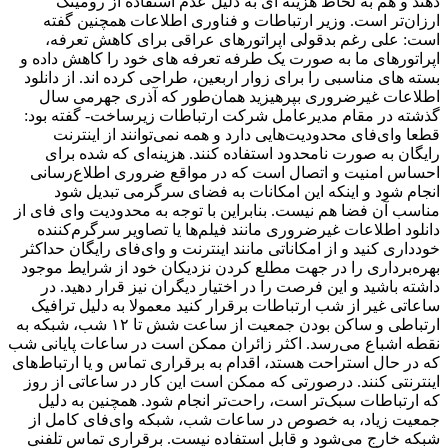
دهند و هم به لحاظ هزینه ای به دلیل عدم استفاده از رومینگ
ارزان‌تر است. وزیر ارتباطات و فناوری اطلاعات همچنین گفته
است: علی رغم بدقولی اپراتورهای عراقی برای کاهش تعرفه،
اپراتورهای ما به صورت یک طرفه تعرفه های خود را کاهش داده و
بسته های مناسبی را برای زوار اربعین، طراحی کرده اند. از دانلود
اطلاعات غیرضروری بپرهیزید همان‌طور که آذری جهرمی سال
گذشته در مقام مدیرعامل شرکت ارتباطات زیرساخت- گفته بود:
قطعا وای‌فای محدودیت‌هایی دارد و همه نمی‌توانند از اینترنت
رایگان به صورت نامحدود استفاده کنند. هزینه‌ای که شده برای
احساس امنیت و اتصال است که در مواقع ضروری اطلاع‌رسانی
انجام شود و اینکه این امکانات به فضای سرگرمی تبدیل شود
مناسب آن فضا هم نیست. بنابراین با توجه به محدودیت وای فای از
دانلود اطلاعات غیرضروری مانند فیلم‌ها یا تصاویر سرگرم‌کننده
خودداری کنید و از امکاناتی مانند اینترنت و وای‌فای رایگان حداکثر
بهره‌برداری را در جهت مطلع کردن نزدیکان خود از شرایط موجود
داشته باشید و این فرصت را در اختیار دیگران نیز قرار دهید. در
ساعاتی غیر از شب ارتباطات برقرار کنید معمولا به دلیل ترافیک
ارتباطی و ساکن بودن جمعیت از ساعت شش تا ۱۲ شب، شبکه به
نقطه اشباع می‌رسد. اکثر زائران ممکن است در ساعات پایانی شب
که در حال استراحت هستد، اقدام به برقراری تماس و یا ارتباط‌های
اینترنتی کنند. درصورتی که ممکن است این کار در ساعاتی از روز
که ارتباطات سبک‌تر است، راحت‌تر انجام شود. همچنین به دلیل
جمعیت زیاد، به خصوص در ساعات شب، شبکه وای‌فای کامل از
شبکه خارج می‌شود و قابل استفاده نیست. برقراری تماس تلفنی