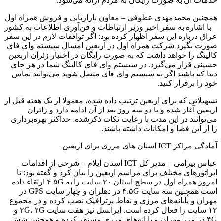
خدمات آن به صورت رایگان به مردم ارائه می‌شود.
همچنین محمدمهدی عطوفی – معاون بازاریابی و فروش همراه اول
– با اشاره به سفر اخیر وزیر ارتباطات و فن‌آوری اطلاعات به کشور
عراق درباره این سفر اظهار کرده بود: اگر توافقات لازم در این سفر
صورت بگیرد شرکت همراه اول در اربعین امسال سیستم وای فای
کالینگ را خواهد داشت که به صورت رایگان در اختیار زئران اربعین
حسینی قرار می‌گیرد. در سیستم وای فای کالینگ شما در هر جای
دنیا که باشید اگر به سیستم وای فای متصل شوید می‌توانید تماس
خود را برقرار کنید.
تسهیلاتی که برای اربعین ترتیب داده شده، معمولا از یک هفته قبل از
اربعین آغاز شده و تا دو سه روز بعد از آن ادامه دارد و زائران
می‌توانند در این مدت با رعایت نکات ذکرشده، حداکثر بهره‌برداری
را از این فضا و امکانات داشته باشند.
آمادگی مراکز ICT استان های مرزی برای اربعین
عباس بیرامی – مدیر کل ICT استان ایلام – شرحی از اقدامات
اپراتورهای مختلف برای مراسم اربعین را بیان کرد و گفته بود: تا
امروز همراه اول در سطح استان ۲۰ سایت را به ۴.۵G ارتقاء داده
است همچنین سه سایت ۴.۵G در دهلران و چهار سایت GPS در
مهران و پایانه‌های مرزی و نقاط پرترافیک نصب کرده و در مجموع
۱۲ سایت را فعال کرده است. ایرانسل نیز هفت سایت ۲G، ۳G و
۴G در مرز مهران و پایانه‌های مرزی مستقر کرده و همچنین شش