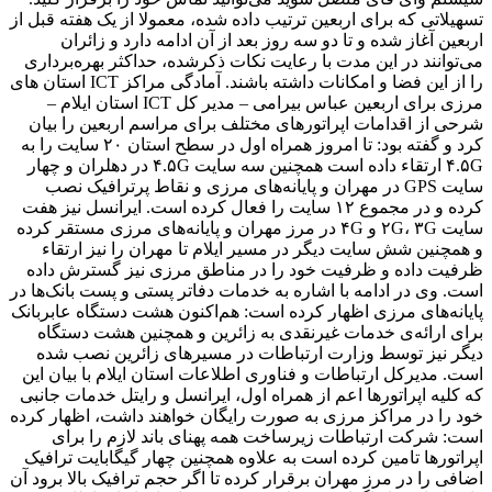
تسهیلاتی که برای اربعین ترتیب داده شده، معمولا از یک هفته قبل از
اربعین آغاز شده و تا دو سه روز بعد از آن ادامه دارد و زائران
می‌توانند در این مدت با رعایت نکات ذکرشده، حداکثر بهره‌برداری
را از این فضا و امکانات داشته باشند. آمادگی مراکز ICT استان های
مرزی برای اربعین عباس بیرامی – مدیر کل ICT استان ایلام –
شرحی از اقدامات اپراتورهای مختلف برای مراسم اربعین را بیان
کرد و گفته بود: تا امروز همراه اول در سطح استان ۲۰ سایت را به
۴.۵G ارتقاء داده است همچنین سه سایت ۴.۵G در دهلران و چهار
سایت GPS در مهران و پایانه‌های مرزی و نقاط پرترافیک نصب
کرده و در مجموع ۱۲ سایت را فعال کرده است. ایرانسل نیز هفت
سایت ۲G، ۳G و ۴G در مرز مهران و پایانه‌های مرزی مستقر کرده
و همچنین شش سایت دیگر در مسیر ایلام تا مهران را نیز ارتقاء
ظرفیت داده و ظرفیت خود را در مناطق مرزی نیز گسترش داده
است. وی در ادامه با اشاره به خدمات دفاتر پستی و پست بانک‌ها در
پایانه‌های مرزی اظهار کرده است: هم‌اکنون هشت دستگاه عابربانک
برای ارائه‌ی خدمات غیرنقدی به زائرین و همچنین هشت دستگاه
دیگر نیز توسط وزارت ارتباطات در مسیرهای زائرین نصب شده
است. مدیرکل ارتباطات و فناوری اطلاعات استان ایلام با بیان این
که کلیه اپراتورها اعم از همراه اول، ایرانسل و رایتل خدمات جانبی
خود را در مراکز مرزی به صورت رایگان خواهند داشت، اظهار کرده
است: شرکت ارتباطات زیرساخت همه پهنای باند لازم را برای
اپراتورها تامین کرده است به علاوه همچنین چهار گیگابایت ترافیک
اضافی را در مرز مهران برقرار کرده تا اگر حجم ترافیک بالا برود آن