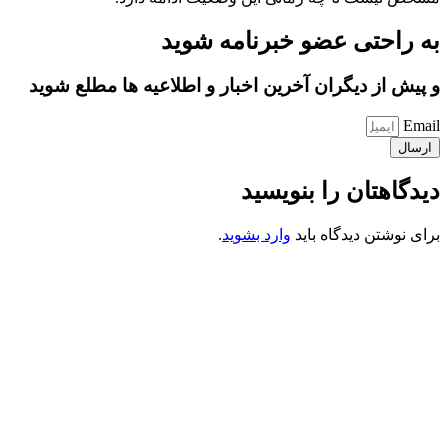
به راحتی عضو خبرنامه شوید
و پیش از دیگران آخرین اخبار و اطلاعیه ها مطلع شوید
Email
ارسال
دیدگاهتان را بنویسید
برای نوشتن دیدگاه باید
وارد بشوید
.
کانون فرهنگی تبلیغی جهادی راهنمای زائر
شماره ثبت : 55382
شناسه ملی : 14012122640
موکب راهنمای زائر
شماره مجوز
1402275700