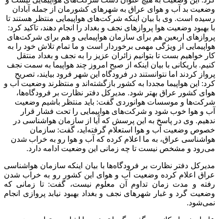
وضعیت بد آب و هوای عراق به شهرهای کشورمان از جمله آبادان
رسیده است. وی با بیان اینکه شرکت‌های هواپیمایی منتظر هستند تا
با بهبود وضعیت هوا پروازهای نجف و بغداد را انجام دهند، تاکید کرد:
پروازهای اربعین هم برای سازمان هواپیمایی و هم برای شرکت‌های
هواپیمایی از ویژگی مهمی برخوردار است و ما تمام تلاش خود را به
کار خواهیم بست تا بتوانیم زائران عزیز را به نجف و بغداد منتقل
کنیم. باریکانی با بیان اینکه از صبح امروز چند هواپیما به سمت نجف
پرواز کردند اما نتوانستند در فرودگاه این شهر فرود بیایند، تصریح
کرد: این هواپیما مجددا به کشور بازگشته‌اند و منتظرند وضعیت آب و
هوای کشور عراق بهتر شود. مدیرکل دفتر نظارت بر فرودگاه‌ها،
شرکت‌ها و موسسات هوانوردی گفت: باید منتظر باشیم وضعیت
آب و هوا خوب شود و شرکت‌های هواپیمایی را تحت فشار قرار
ندهیم. وی در پاسخ به این پرسش که آیا از سازمان هواشناسی در
خصوص وضعیت آب و هوا استعلام گرفته‌اید، گفت: سازمان
هواشناسی عراق، به ما اعلام کرده که آب و هوا رو به خراب شدن
می‌رود و مشخص نیست تا چه زمانی این وضعیت ادامه دارد.
مدیرکل دفتر نظارت بر فرودگاه‌ها با بیان اینکه سازمان هواشناسی
عراق اعلام کرده وضعیت آب و هوای این کشور رو به خراب شدن
رفته و مدت زمان تداوم آن معلوم نیست، گفت: تا زمانی که
وضعیت گرد و غبار شهرهای نجف و بغداد بهبود نیابد پروازی انجام
نمی‌شود.