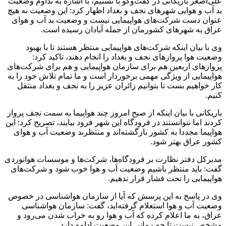
علی‌اصغر باریکانی در گفت‌وگو با تسنیم، با اشاره به تداوم وضعیت
بد آب و هوایی شهرهای نجف و بغداد اظهار کرد: این وضعیت به هیچ
عنوان دست شرکت‌های هواپیمایی نیست و وضعیت بد آب و هوای
عراق به شهرهای کشورمان از جمله آبادان رسیده است.
وی با بیان اینکه شرکت‌های هواپیمایی منتظر هستند تا با بهبود
وضعیت هوا پروازهای نجف و بغداد را انجام دهند، تاکید کرد:
پروازهای اربعین هم برای سازمان هواپیمایی و هم برای شرکت‌های
هواپیمایی از ویژگی مهمی برخوردار است و ما تمام تلاش خود را به
کار خواهیم بست تا بتوانیم زائران عزیز را به نجف و بغداد منتقل
کنیم.
باریکانی با بیان اینکه از صبح امروز چند هواپیما به سمت نجف پرواز
کردند اما نتوانستند در فرودگاه این شهر فرود بیایند، تصریح کرد: این
هواپیما مجددا به کشور بازگشته‌اند و منتظرند وضعیت آب و هوای
کشور عراق بهتر شود.
مدیرکل دفتر نظارت بر فرودگاه‌ها، شرکت‌ها و موسسات هوانوردی
گفت: باید منتظر باشیم وضعیت آب و هوا خوب شود و شرکت‌های
هواپیمایی را تحت فشار قرار ندهیم.
وی در پاسخ به این پرسش که آیا از سازمان هواشناسی در خصوص
وضعیت آب و هوا استعلام گرفته‌اید، گفت: سازمان هواشناسی
عراق، به ما اعلام کرده که آب و هوا رو به خراب شدن می‌رود و
مشخص نیست تا چه زمانی این وضعیت ادامه دارد.