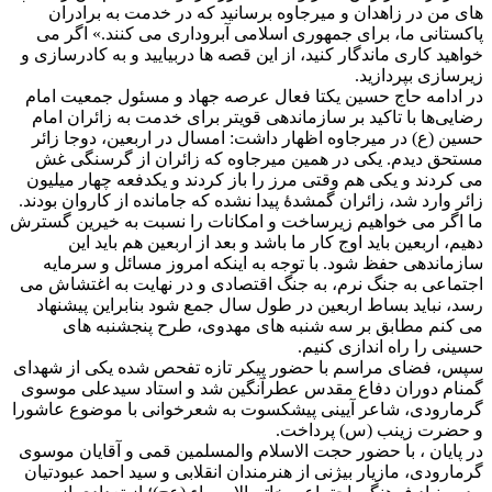
های من در زاهدان و میرجاوه برسانید که در خدمت به برادران
پاکستانی ما، برای جمهوری اسلامی آبروداری می کنند.» اگر می
خواهید کاری ماندگار کنید، از این قصه ها دربیایید و به کادرسازی و
زیرسازی بپردازید.
در ادامه حاج حسین یکتا فعال عرصه جهاد و مسئول جمعیت امام
رضایی‌ها با تاکید بر سازماندهی قویتر برای خدمت به زائران امام
حسین (ع) در میرجاوه اظهار داشت: امسال در اربعین، دوجا زائر
مستحق دیدم. یکی در همین میرجاوه که زائران از گرسنگی غش
می کردند و یکی هم وقتی مرز را باز کردند و یکدفعه چهار میلیون
زائر وارد شد، زائران گمشدۀ پیدا نشده که جامانده از کاروان بودند.
ما اگر می خواهیم زیرساخت و امکانات را نسبت به خیرین گسترش
دهیم، اربعین باید اوج کار ما باشد و بعد از اربعین هم باید این
سازماندهی حفظ شود. با توجه به اینکه امروز مسائل و سرمایه
اجتماعی به جنگ نرم، به جنگ اقتصادی و در نهایت به اغتشاش می
رسد، نباید بساط اربعین در طول سال جمع شود بنابراین پیشنهاد
می کنم مطابق بر سه شنبه های مهدوی، طرح پنجشنبه های
حسینی را راه اندازی کنیم.
سپس، فضای مراسم با حضور پیکر تازه تفحص شده یکی از شهدای
گمنام دوران دفاع مقدس عطرآنگین شد و استاد سیدعلی موسوی
گرمارودی، شاعر آیینی پیشکسوت به شعرخوانی با موضوع عاشورا
و حضرت زینب (س) پرداخت.
در پایان ، با حضور حجت الاسلام والمسلمین قمی و آقایان موسوی
گرمارودی، مازیار بیژنی از هنرمندان انقلابی و سید احمد عبودتیان