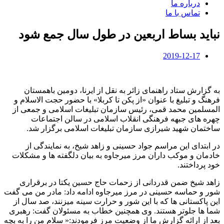
درباره ما
تماس با ما
نباید بساط اربعین در طول سال جمع شود
2019-12-17
به گزارش ستاد راهنمای زائر به نقل از ایرنا، دومین باهمستان
فرهنگ و تبلیغ با عنوان «از پکن تا کربلا» با حضور حجت الاسلام و
المسلمین محمد قمی، رئیس سازمان تبلیغات اسلامی و جمعی از
چهره های جبهه فرهنگی انقلاب اسلامی در سالن اجتماعات
ساختمان شهید شیرازی سازمان تبلیغات اسلامی برگزار شد.
در ابتدای این مراسم جواد حسینی و زاهد شیخ، به نمایندگی از
خادمان و موکب داران مرز میرجاوه به بیان دلگفته ها و مشکلات
خود پرداختند.
زاهد شیخ ضمن قدردانی از زحمات حاج حسین یکتا در برقراری
شور و حماسه حسینی در مرز میرجاوه ادامه داد: مادر من می گفت
این پاکستانی ها که با این شور و حرارت سینه میزنند، صد سال از
شما ها جلوتر هستند. وی همچنین خطاب به مسئولان گفت: رهبری
بعد از ارائه گزارش ما از وضعیت مرز فرمودند:« سلام من را به بچه