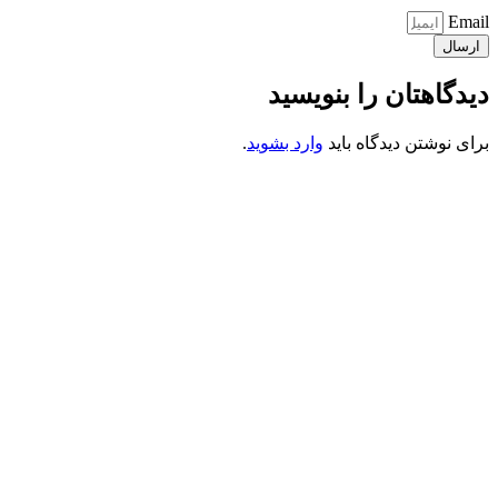
Email
ارسال
دیدگاهتان را بنویسید
برای نوشتن دیدگاه باید
وارد بشوید
.
کانون فرهنگی تبلیغی جهادی راهنمای زائر
شماره ثبت : 55382
شناسه ملی : 14012122640
موکب راهنمای زائر
شماره مجوز
1402275700
گروه جهادی راهنمای زائر
شماره ثبت
3936807014001