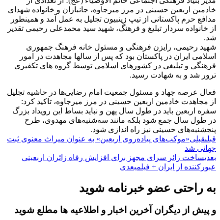
مدیر بنیاد فرهنگی اجتماعی خاتم الاوصیاء (عج)؛ از تعدادی از
خادمین اربعین حسینی در مرز میرجاوه، جانبازان و خانواده شهدای
مدافع حرم پاکستانی از تیپ زینبیون تجلیل به عمل آمد و همینطور
از خانواده سردار تبلیغ و فرهنگ، شهید سید محمدعلی رحیمی تقدیر
شد.
شهید رحیمی، رایزن فرهنگی و مسئول خانه فرهنگ جمهوری
اسلامی ایران در پاکستان بود که پس از سالها مجاهدت در امور
فرهنگی و تبلیغی در کشورهای اسلامی توسط گروه های تکفیری
ترور شد و به شهادت رسید.
فعال عرصه جهاد و مسئول جمعیت امام رضایی‌ها در حاشیه تجلیل
از مجاهدت خادمین اربعین حسینی در مرز میرجاوه، تاکید کرد:
سفره اربعین باید در طول سال پهن و نباید بساط این رویداد بزرگ
در طول سال جمع شود بلکه مانند سه‌شنبه‌های مهدوی، طرح
پنجشنبه‌های حسینی نیز راه اندازی شود.
قبلی
قبلی
«موکب‌های پیاده‌روی اربعین» به عنوان میراث معنوی ثبت
جهانی شد
بعدی
ساخت زائر سرای مجهز برای افزایش رفاه زائران اربعینی
عبورکننده از ایران + فیلم
بعدی
به راحتی عضو خبرنامه شوید
و پیش از دیگران آخرین اخبار و اطلاعیه ها مطلع شوید