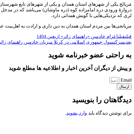
دروازهٔ ورودی دره امامزاده کوه (دره ماوشان) می‌باشد که در مدخل روس
لری که نزدیکی‌هایی با گویش همدانی دارد.
مریانجی‌ها بین مردم استان همدان به دین داری و ارادت به اهل‌بیت
قبلی
قبلی
اعزام خادمین «راهنمای زائر» اربعین 1404
بعدی
سرکنسول جمهوری اسلامی در کربلا میزبان خادمین راهنمای زائر
به راحتی عضو خبرنامه شوید
و پیش از دیگران آخرین اخبار و اطلاعیه ها مطلع شوید
Email
ارسال
دیدگاهتان را بنویسید
برای نوشتن دیدگاه باید
وارد بشوید
.
کانون فرهنگی تبلیغی جهادی راهنمای زائر
شماره ثبت : 55382