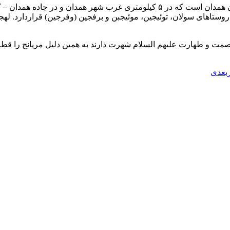
مَریانَج یکی از شهرهای استان همدان و یکی از شهرهای تابع شهرستان همدان است که در 
تاهای سولان، توئیجین، موئیجبن و برفجین (وفرجین) قراردارد. لهجه مردم
 عصمت و طهارت علیهم السلام شهرت دارند به همین دلیل مریانج را قط
بعدی