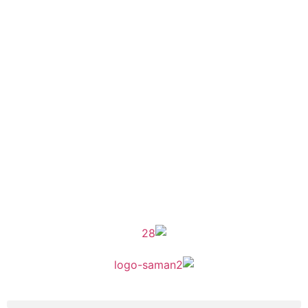
موکب راهنمای زائر
شماره مجوز
1402275700
گروه جهادی راهنمای زائر
شماره ثبت
3936807014001