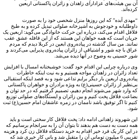
آن بین هیئت‌های عزادارای زاهدان و زائران پاکستانی اربعین
کرده‌اند.
“مهدی آبده” که این روزها منزل شخصی خود را به صورت
داوطلبانه و خودجوش به آشپزخانه صلواتی تبدیل کرده و به طبخ
فلافل اقدام می‌کند، درباره این حرکت خانوادگی می‌گوید: اربعین یک
جریان است که همه خواهان این هستند که از این قافله عشق عقب
نمانند. من سال گذشته در پیاده‌روی ابعین در کربلا دیدم که مردم
عراق با چه شور و اشتیاقی از زائران پیاده‌روی پذیرایی می‌کردند و
شور حسینی به وضوح در آنها دیده می‌شد.
وی درباره چرایی این اقدام خود گفت: خوشبختانه امسال با افزایش
تعداد زائران در زاهدان مواجه هستیم و به نیت اینکه خاطرات
پیاده‌روی اربعین بار دیگر برایم تداعی شود و به قصد اینکه استقبالی
بی‌نظیر از زائران حسینی(ع) به ویژه برادران و خواهران پاکستانی
که وارد شهر می‌شوند انجام دهیم، تصمیم گرفتیم که در حد توان و
بضاعت فلافل پخت کنیم و بین زائران و ایستگاه‌های صلواتی توزیع
کنیم تا اگر توفیق باشد ناممان در زمره عاشقان امام حسین(ع) ثبت
شود.
این شهروند زاهدانی ادامه داد: پخت فلافل کار سختی است و باید
همه دست به دست هم بدهند تا بتوان آن را به سرانجام برسانیم که
در این کار یک فرد خیر اقدام به خرید دستگاه فلافل زن کرد و هزینه
تقریبی 6 میلیون تومانی آن را متقبل شد و بانی کار خیری شد که