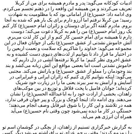
ادبیات کودکانه می‌گوید: پدر و مادرم همیشه برای من از کربلا
تعریف می‌کردند و من همیشه این واقعه را در ذهنم تجسم می‌کردم.
وی ادامه داد: حسین(ع) از امامانی بود که با مظلومیت به شهادت
رسید؛ من کربلا نرفتم اما آرزو دارم برای یک بار هم که شده به آنجا
بروم. مادرم گفته اگر برای دوستان و زائران امام حسین(ع) کار کنم
یک روز امام حسین(ع) من را هم به کربلا دعوت می‌کند؛ دوست
دارم تا همیشه برای امام حسین کار کنم و از این کار لذت می‌برم.
آتش خاموش نشدنی از عشق حسین(ع) یکی از جوانان فعال در این
مجموعه می‌گوید: خداوند را شاکریم که سلامت و نعمت اربعین را
در اختیار ما قرار داد تا بتوانیم از لذت‌های دنیوی دست کشیده و به
عشق اخروی نظر کنیم؛ ما کربلا نرفته‌ها آتشی در دل داریم که
خاموش نشدنی است اما بعضی مواقع این آتش زبانه می‌کشد و بند
بند وجودمان را مملو از عشق حسین(ع) و یارانش می‌کند. مجتبی
می‌گوید: اینکه بتوانیم کاری کنیم که زائران ایرانی و غیرایرانی در
آسایش و آرامش به سر ببرند یعنی ما را در زیارت خود شریک
کرده‌اند؛ جوانان فامیل با پخت فلافل و توزیع در بین موکب‌های
زاهدان، بخشی از ارادت خود را به اباعبدالله الحسین(ع) را نشان
می‌دهند. وی ادامه داد: اینجا کوچک و بزرگ و پیر جوان فرقی ندارد،
همه در تلاشند و این کار را با شوق غیرقابل وصف انجام می‌دهند؛
خستگی در کار ما دیده نمی‌شود چون وقتی نام حسین(ع) می‌آید
همراه آن انرژی هم می‌آید.
به گزارش خبرگزاری تسنیم از زاهدان، از بچگی در گوشمان اسم تو
را زمزمه کردند؛ وقتی پرچم عزای تو برافراشته می‌شد دیگر کسی