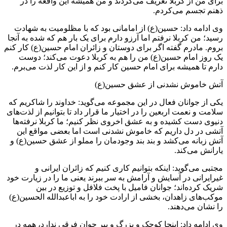
برای من از کربلا تعریف می‌کردند و من همیشه این واقعه را در
ذهنم تجسم می‌کردم.
وی ادامه داد: حسین(ع) از امامانی بود که با مظلومیت به شهادت
رسید؛ من کربلا نرفتم اما آرزو دارم برای یک بار هم که شده به آنجا
بروم. مادرم گفته اگر برای دوستان و زائران امام حسین(ع) کار کنم
یک روز امام حسین(ع) من را هم به کربلا دعوت می‌کند؛ دوست
دارم تا همیشه برای امام حسین کار کنم و از این کار لذت می‌برم.
آتش خاموش نشدنی از عشق حسین(ع)
یکی از جوانان فعال در این مجموعه می‌گوید: خداوند را شاکریم که
سلامت و نعمت اربعین را در اختیار ما قرار داد تا بتوانیم از لذت‌های
دنیوی دست کشیده و به عشق اخروی نظر کنیم؛ ما کربلا نرفته‌ها
آتشی در دل داریم که خاموش نشدنی است اما بعضی مواقع این
آتش زبانه می‌کشد و بند بند وجودمان را مملو از عشق حسین(ع) و
یارانش می‌کند.
مجتبی می‌گوید: اینکه بتوانیم کاری کنیم که زائران ایرانی و
غیرایرانی در آسایش و آرامش به سر ببرند یعنی ما را در زیارت خود
شریک کرده‌اند؛ جوانان فامیل با پخت فلافل و توزیع در بین
موکب‌های زاهدان، بخشی از ارادت خود را به اباعبدالله الحسین(ع)
را نشان می‌دهند.
وی ادامه داد: اینجا کوچک و بزرگ و پیر جوان فرقی ندارد، همه در