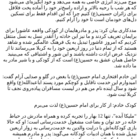
موج می‌زند انرژی خاصی به همه می‌دهد و خود انگیزه‌ای می‌شود
که هر شب با رحیه بالاتر و اراده راسخ‌تر خود را آماده پخت فلافل
برای زائران حسینی(ع) کنیم چرا که این اقدام فقط برای تسکین
دل‌های خودمان است تا خود را آرام کنیم.
مددکاری بیان کرد: پدر و مادرهایمان از کودکی واقعه عاشورا برای
برایمان تعریف کردند و ما نیز این حادثه را آنقدر نسل به نسل منتقل
کردیم که امروز عاشورا تبدیل به یک فرهنگ عالمگیر شده و شاهد
هستید که از تمام دنیا در روز اربعین خود را به کربلا می‌رسانند تا از
نزدیک عرض ارادت داشته باشند و این شور و اشتیاقی که می‌بینید
حاصل همان عشق به حسین(ع) است که از کودکی و با شیر مادر به
ما داده شد.
این خادم افتخاری امام حسین(ع) با بغض در گلو و صدایی آرام گفت:
امیدوارم این خدمت ناقابل و کوچکم مورد پسند اباعبدالله(ع) واقع
شود و سال آینده نام من هم در لیست مسافران پیاده‌روی نجف تا
کربلا ثبت شود.
کودک خادم: از کار برای امام حسین(ع) لذت می‌برم
“ملیکا آبده”، تنها 12 بهار را تجربه کرده و همراه مادرش در حیاط
خانه در حد توان و بضاعت مشغول خدمت‌رسانی است؛ او که حالا
بازی کودکانه‌اش با درایت والدین به خدمت‌رسانی به زوار اربعین
تبدیل شده با همان ادبیات کودکانه می‌گوید: پدر و مادرم همیشه