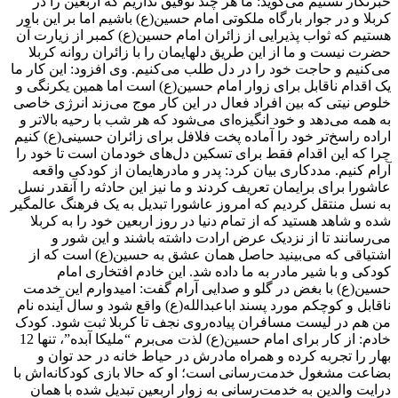
خبرنگار تسنیم می‌گوید: ما هر چند توفیق نداریم که اربعین را در
کربلا و در جوار بارگاه ملکوتی امام حسین(ع) باشیم اما بر این باور
هستیم که ثواب پذیرایی از زائران امام حسین(ع) کمبر از زیارت آن
حضرت نیست و ما از این طریق دلهایمان را با زائران روانه کربلا
می‌کنیم و حاجت خود را در دل طلب می‌کنیم. وی افزود: این کار ما
یک اقدام ناقابل برای زوار امام حسین(ع) است اما همین یکرنگی و
خلوص نیتی که بین افراد فعال در این کار موج می‌زند انرژی خاصی
به همه می‌دهد و خود انگیزه‌ای می‌شود که هر شب با رحیه بالاتر و
اراده راسخ‌تر خود را آماده پخت فلافل برای زائران حسینی(ع) کنیم
چرا که این اقدام فقط برای تسکین دل‌های خودمان است تا خود را
آرام کنیم. مددکاری بیان کرد: پدر و مادرهایمان از کودکی واقعه
عاشورا برای برایمان تعریف کردند و ما نیز این حادثه را آنقدر نسل
به نسل منتقل کردیم که امروز عاشورا تبدیل به یک فرهنگ عالمگیر
شده و شاهد هستید که از تمام دنیا در روز اربعین خود را به کربلا
می‌رسانند تا از نزدیک عرض ارادت داشته باشند و این شور و
اشتیاقی که می‌بینید حاصل همان عشق به حسین(ع) است که از
کودکی و با شیر مادر به ما داده شد. این خادم افتخاری امام
حسین(ع) با بغض در گلو و صدایی آرام گفت: امیدوارم این خدمت
ناقابل و کوچکم مورد پسند اباعبدالله(ع) واقع شود و سال آینده نام
من هم در لیست مسافران پیاده‌روی نجف تا کربلا ثبت شود. کودک
خادم: از کار برای امام حسین(ع) لذت می‌برم “ملیکا آبده”، تنها 12
بهار را تجربه کرده و همراه مادرش در حیاط خانه در حد توان و
بضاعت مشغول خدمت‌رسانی است؛ او که حالا بازی کودکانه‌اش با
درایت والدین به خدمت‌رسانی به زوار اربعین تبدیل شده با همان