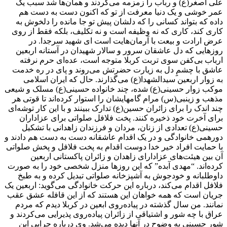
علی اصغر(ع) و رباب را زمزمه می‌کردند و همان‌ها شد سبب یک
عمر خوشی و یک دنیا معرفت از تو که اکنون دست به دست هم
داده که بتواند کسانی را که دلشان پیش تو جا مانده را دلخوش به
کاری کند، کاری که نه وظیفه است و نه تکلیف، بلکه فقط از روی
عرض ارادت و بیعت با آرمان‌هایت است ای شهید سرجدا. در
روزهایی که دل عاشقان سرور و سالار شهیدان در آستانه اربعین
ارباب بی‌کفن سوی تربت کربلا متوجه است، عده‌ای حرم نرفته
عاشق با چشمِِ دل به زیارت حضرتش می‌روند و پای در ره خدمت
به زوار اربعین سیدالشهدا(ع) می‌گذارند. حال که ایران اسلامی
موکب زوار حسینی(ع) شده، چند خانواده حسینی(ع) مسلک و شیعی
مذهب و زینبی(س) مرام گامهایشان را استوار کرده‌اند تا قوتی هر
چند اندک را برای زائران حسین(ع) تدارک ببینند و با این کار توشه‌ای
برای آخرت خود ذخیره کنند. پخت فلافل صلواتی برای عزاداران
حسینی(ع) تعدادی از زنان، مردان و فرزندان زاهدانی با تشکیل
دورهمی خانوادگی و در یک اقدام عاشقانه دست به دست هم دادند و
با حمایت افراد خیر خدا دوست اقدام به پخت فلافل و پخش صلواتی
آن بین هیئت‌های عزادارای زاهدان و زائران پاکستانی اربعین
کرده‌اند. “مهدی آبده” که این روزها منزل شخصی خود را به صورت
داوطلبانه و خودجوش به آشپزخانه صلواتی تبدیل کرده و به طبخ
فلافل اقدام می‌کند، درباره این حرکت خانوادگی می‌گوید: اربعین یک
جریان است که همه خواهان این هستند که از این قافله عشق عقب
نمانند. من سال گذشته در پیاده‌روی ابعین در کربلا دیدم که مردم
عراق با چه شور و اشتیاقی از زائران پیاده‌روی پذیرایی می‌کردند و
شور حسینی به وضوح در آنها دیده می‌شد. وی درباره چرایی این