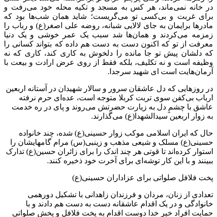
در خانه نمی‌ماند، هر کس به مسجد و تکیه محله خود می‌رفت و
برای غربت و بی‌کسی تو می‌گریست؛ شاید همان شب‌ها بود که
مادرها برایمان به جای لالایی شبانه، روضه علی اصغر(ع) و رباب را
زمزمه می‌کردند و همان‌ها شد سبب یک عمر خوشی و یک دنیا
معرفت از تو که اکنون دست به دست هم داده که بتواند کسانی را
که دلشان پیش تو جا مانده را دلخوش به کاری کند، کاری که نه
وظیفه است و نه تکلیف، بلکه فقط از روی عرض ارادت و بیعت با
آرمان‌هایت است ای شهید سرجدا.
در روزهایی که دل عاشقان سرور و سالار شهیدان در آستانه اربعین
ارباب بی‌کفن سوی تربت کربلا متوجه است، عده‌ای حرم نرفته
عاشق با چشمِِ دل به زیارت حضرتش می‌روند و پای در ره خدمت
به زوار اربعین سیدالشهدا(ع) می‌گذارند.
حال که ایران اسلامی موکب زوار حسینی(ع) شده، چند خانواده
حسینی(ع) مسلک و شیعی مذهب و زینبی(س) مرام گامهایشان را
استوار کرده‌اند تا قوتی هر چند اندک را برای زائران حسین(ع) تدارک
ببینند و با این کار توشه‌ای برای آخرت خود ذخیره کنند.
پخت فلافل صلواتی برای عزاداران حسینی(ع)
تعدادی از زنان، مردان و فرزندان زاهدانی با تشکیل دورهمی
خانوادگی و در یک اقدام عاشقانه دست به دست هم دادند و با
حمایت افراد خیر خدا دوست اقدام به پخت فلافل و پخش صلواتی