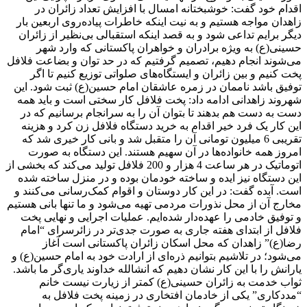
اقدام خود گفت: خوشبختانه امسال با افزایش تعداد زائران در
زاهدان مواجه هستیم و به نیت اینکه خاطرات پیاده‌روی اربعین بار
دیگر برایم تداعی شود و به قصد اینکه استقبالی بی‌نظیر از زائران
حسینی(ع) به ویژه برادران و خواهران پاکستانی که وارد شهر
می‌شوند انجام دهیم، تصمیم گرفتیم که در حد توان و بضاعت فلافل
پخت کنیم و بین زائران و ایستگاه‌های صلواتی توزیع کنیم تا اگر
توفیق باشد ناممان در زمره عاشقان امام حسین(ع) ثبت شود. این
شهروند زاهدانی ادامه داد: پخت فلافل کار سختی است و باید همه
دست به دست هم بدهند تا بتوان آن را به سرانجام برسانیم که در
این کار یک فرد خیر اقدام به خرید دستگاه فلافل زن کرد و هزینه
تقریبی 6 میلیون تومانی آن را متقبل شد و بانی کار خیری شد که
امروز همه خانواده‌ها در آن سهیم هستند. این دستگاه به صورت
اتوماتیک در هر ساعت 4 هزار و 200 فلافل تولید می‌کند که بخشی از
این دستگاه نیز ایده و ساخته خودمان بوده و در منزل ساخته شده
است. آبده گفت: در این کار دوستان و اقوام کمک‌رسانی می‌کنند و
مخارج آن از محل نذورات مردمی تهیه می‌شود و ما تنها بانی هستیم
و توفیق خادمی را عهده‌دار شده‌ایم. عملیات اجرایی و نهایی پخت
فلافل از ابتدای هفته جاری به صورت جدی‌تر در زائرسرای “امام
رضا(ع)” زاهدان که محل اسکان زائران پاکستانی است آغاز
می‌شود؛ در تلاشیم بتوانیم ذره‌ای از ارادت خود به امام حسین(ع) و
یارانش را با این کار نشان دهیم که انشالله خداوند یاری‌گر ما باشد.
ثواب خدمت به زائران حسینی(ع) کمتر از زیارت نیست خانم
“مددکاری” یکی از خادمان افتخاری در زمینه پخت فلافل به