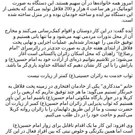
امروز همه خانواده‌ها در آن سهیم هستند. این دستگاه به صورت
اتوماتیک در هر ساعت 4 هزار و 200 فلافل تولید می‌کند که بخشی از
این دستگاه نیز ایده و ساخته خودمان بوده و در منزل ساخته شده
است.
آبده گفت: در این کار دوستان و اقوام کمک‌رسانی می‌کنند و مخارج
آن از محل نذورات مردمی تهیه می‌شود و ما تنها بانی هستیم و
توفیق خادمی را عهده‌دار شده‌ایم. عملیات اجرایی و نهایی پخت
فلافل از ابتدای هفته جاری به صورت جدی‌تر در زائرسرای “امام
رضا(ع)” زاهدان که محل اسکان زائران پاکستانی است آغاز
می‌شود؛ در تلاشیم بتوانیم ذره‌ای از ارادت خود به امام حسین(ع) و
یارانش را با این کار نشان دهیم که انشالله خداوند یاری‌گر ما باشد.
ثواب خدمت به زائران حسینی(ع) کمتر از زیارت نیست
خانم “مددکاری” یکی از خادمان افتخاری در زمینه پخت فلافل به
خبرنگار تسنیم می‌گوید: ما هر چند توفیق نداریم که اربعین را در
کربلا و در جوار بارگاه ملکوتی امام حسین(ع) باشیم اما بر این باور
هستیم که ثواب پذیرایی از زائران امام حسین(ع) کمبر از زیارت آن
حضرت نیست و ما از این طریق دلهایمان را با زائران روانه کربلا
می‌کنیم و حاجت خود را در دل طلب می‌کنیم.
وی افزود: این کار ما یک اقدام ناقابل برای زوار امام حسین(ع)
است اما همین یکرنگی و خلوص نیتی که بین افراد فعال در این کار