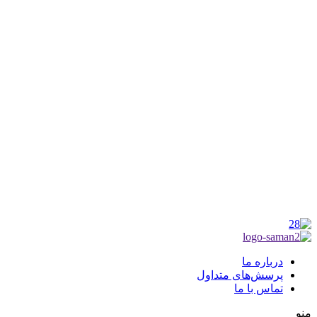
شماره ثبت : 55382
شناسه ملی : 14012122640
موکب راهنمای زائر
شماره مجوز
1402275700
گروه جهادی راهنمای زائر
شماره ثبت
3936807014001
درباره ما
پرسش‌های متداول
تماس با ما
منو