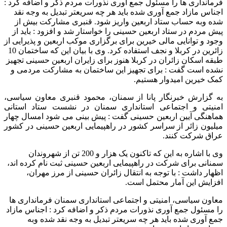
فرمانداری ها را مسئول جمع آوری نذورات مردم ذکر و اضافه کرد :
اجناس مازاد جمع آوری شده باید هر چه سریعتر تبدیل به وجه نقد
شده وبه حساب ستاد اربعین واریز شود. قنبری مشارکت بیش از
پیش مردم در ستاد اربعین حسینی را خواستار شد و افزود : باید از
وجود و توانایی مالی خیرین برای برگزاری موکب اربعین و پذیرایی از
زائرین در کربلا و نجف استفاده کرد. وی با بیان این که ساختمان 10
طبقه اسکان زائران در کربلا هنوز برای زایران اربعین حسینی تجهیز
نشده است گفت : برای تجهیز این ساختمان به مشارکت مردمی و
کمک خیرین امیدوار هستیم.
به گزارش خبرنگار پانا از سمنان، محمود قنبری معاون سیاسی،
امنیتی و اجتماعی استانداری سمنان در نشست ستاد استانی
هماهنگی آیین اربعین حسینی گفت : پیش بینی می شود امسال چهار
میلیون زائر از سراسر کشور در راهپیمایی اربعین حسینی در کشور
عراق شرکت کنند.
وی با اشاره به این که تاکنون یک هزار و 200 تن از شهروندان
سمنانی برای شرکت در راهپیمایی اربعین حسینی ثبت نام کرده اند،
اظهار داشت : با توجه به انتقال زائران حسینی از مرز مهران،
افزایش این آمار محتمل است.
معاون سیاسی، امنیتی و اجتماعی استانداری سمنان فرمانداری ها
را مسئول جمع آوری نذورات مردم ذکر و اضافه کرد : اجناس مازاد
جمع آوری شده باید هر چه سریعتر تبدیل به وجه نقد شده وبه