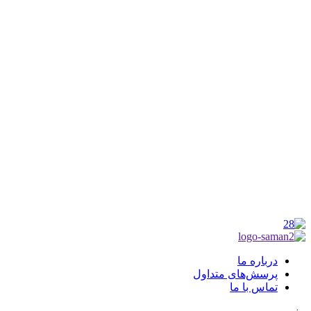
شماره ثبت : 55382
شناسه ملی : 14012122640
موکب راهنمای زائر
شماره مجوز
1402275700
گروه جهادی راهنمای زائر
شماره ثبت
3936807014001
درباره ما
پرسش‌های متداول
تماس با ما