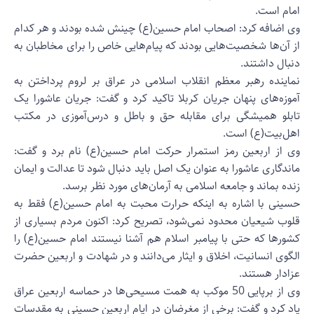
مام است.
ی اضافه کرد: اصحاب امام حسین(ع) چینش شده بودند و هر کدام
ز آن‌ها شخصیت‌‌هایی بودند که پیام‌هایی خاص را برای مخاطبان به
نبال داشتند.
ماینده رهبر معظم انقلاب اسلامی در عراق بر لروم پرداختن به
موزه‌های پنهان جریان کربلا تاکید کرد و گفت: جریان عاشورا یک
ابلو همیشگی برای مقابله حق و باطل و درس‌آموزی در مکتب
هل‌بیت(ع) است.
ی از اربعین رمز استمرار حرکت امام حسین(ع) نام برد و گفت:
اندگاری عاشورا به عنوان یک اصل باید دنبال شود تا عدالت و ایمان
نده بماند و جامعه اسلامی به آرمان‌های مورد نظر برسد.
سینی با اشاره به اینکه حرارت محبت به امام حسین(ع) فقط به
لوب شیعیان محدود نمی‌شود، تصریح کرد: اکنون مردم بسیاری از
شورها که حتی با پیامبر اسلام هم آشنا نیستند امام حسین(ع) را
لگوی انسانیت، اخلاق و ایثار می‌دانند و در شهادت و اربعین حضرت
زادار هستند.
وی از برپایی 50 موکب به همت مسیحی‌ها در حماسه اربعین عراق
اد کرد و گفت: برخی از مغرضان در ایام اربعین حسینی به مقدسات