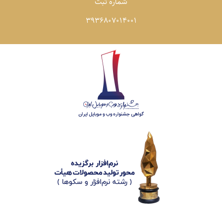
شماره ثبت
3936807014001