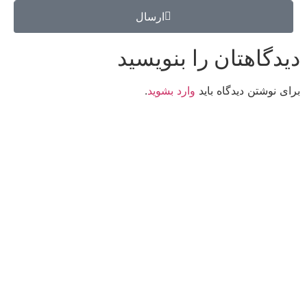
ارسال
دیدگاهتان را بنویسید
برای نوشتن دیدگاه باید
وارد بشوید
.
کانون فرهنگی تبلیغی جهادی راهنمای زائر
شماره ثبت : 55382
شناسه ملی : 14012122640
موکب راهنمای زائر
شماره مجوز
1402275700