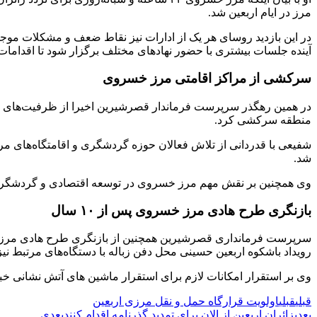
مرز در ایام اربعین شد.
در این بازدید روسای هر یک از ادارات نیز نقاط ضعف و مشکلات موجود
آینده جلسات بیشتری با حضور نهادهای مختلف برگزار شود تا اقدامات
سرکشی از مراکز اقامتی مرز خسروی
در همین رهگذر سرپرست فرماندار قصرشیرین اخیرا از ظرفیت‌های ا
منطقه سرکشی کرد.
شفیعی با قدردانی از تلاش‌ فعالان حوزه گردشگری و اقامتگاه‌های 
شد.
وی همچنین بر نقش مهم مرز خسروی در توسعه اقتصادی و گردشگری
بازنگری طرح هادی مرز خسروی پس از ۱۰ سال
رویداد باشکوه اربعین حسینی محل دفن زباله با دستگاه‌های مرتبط نیز
وی بر استقرار امکانات لازم برای استقرار ماشین های آتش نشانی خبر داد و گفت: آسفالت روکش خیابا
قبلی
قبلی
اولویت قرارگاه حمل و نقل مرزی اربعین
بعدی
زائران اربعین از الان برای تمدید گذرنامه اقدام کنند
بعدی