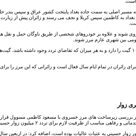
 است.
 مسیر اصلی به سمت جاده بغداد پایتخت کشور عراق و سپس بندر حلب 
 و بغداد به کاظمین سپس کربلا و نجف می رسند و زائران پیش از زیا
ت.
ی شوند و علاوه بر خودروهای شخصی از طریق ناوگان حمل و نقل هوای
مومی بین شهری عازم مرز شوند.
۵۸ گیت ۲ کاربره در مرز خسروی وجود دارد که قابلیت افزایش به ۱۰۰ گیت را دارد و به هر میزان که تق
و مراکز اقامتی قصرشیرین با یک هزار و ۵۰ تخت نیز برای زائران در تمام ایام سال فعال است و زا
نظور بررسی زیرساخت های مرز خسروی با مسعود کاظمی مسوول قرار
ز ظرفیت‌ لازم برای تردد ۲ میلیون زوار حسینی برخوردار است.
ر زوار حسینی یه عتبات عالیات بوده است، اضافه کرد: در اربعین سا