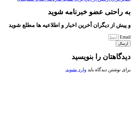
به راحتی عضو خبرنامه شوید
و پیش از دیگران آخرین اخبار و اطلاعیه ها مطلع شوید
Email
ارسال
دیدگاهتان را بنویسید
برای نوشتن دیدگاه باید
وارد بشوید
.
کانون فرهنگی تبلیغی جهادی راهنمای زائر
شماره ثبت : 55382
شناسه ملی : 14012122640
موکب راهنمای زائر
شماره مجوز
1402275700