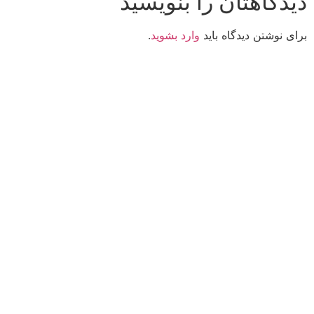
دیدگاهتان را بنویسید
برای نوشتن دیدگاه باید
وارد بشوید
.
کانون فرهنگی تبلیغی جهادی راهنمای زائر
شماره ثبت : 55382
شناسه ملی : 14012122640
موکب راهنمای زائر
شماره مجوز
1402275700
گروه جهادی راهنمای زائر
شماره ثبت