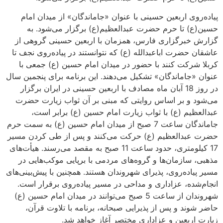
پیاده‌روی اربعین حسینی با عنوان «جاماندگان» از میدان امام
حسین(ع) تا حرم حضرت عبدالعظیم(ع) برگزار می‌شود. به
گزارش خبرگزاری فارس، همزمان با اربعین حسینی گروهی از
عاشقان حضرت اباعبدالله (ع) که نتوانستند در پیاده‌روی نجف تا
کربلا شرکت کنند با حضور در میدان امام حسین (ع) جمعی با
عنوان «جاماندگان» تشکیل می‌دهند. این برنامه برای پنجمین سال
در روز 18 آبان ماه مصادف با اربعین حسینی در ایران برگزار
می‌شود و بر اساس روایتی که مبنی بر آن ثواب زیارت حضرت
عبدالعظیم (ع) با ثواب زیارت امام حسین (ع) برابر است،
جاماندگان ساعت 7 صبح از میدان امام حسین (ع) به سمت حرم
حضرت عبدالعظیم (ع) حرکت می‌کنند و پس از طی کردن مسیر
17 کیلومتری، حدود ساعت 11 صبح به مقصد می‌رسند. هیأت‌های
مذهبی، سازمان‌ها و گروه‌های مردمی با برپایی موکب‌هایی در
مسیر پیاده‌روی، پذیرای شهروندان هستند. همچنین با پیش‌بینی‌های
انجام‌شده، عزاداری و مداحی در مسیر پیاده‌روی برقرار است.
شهروندان از ساعت 5 صبح می‌توانند در میدان امام حسین (ع)
حاضر شوند و پس از پذیرایی صبحانه، برنامه با تلاوت قرآن،
زیارت اربعین و عزاداری مختصر آغاز خواهد شد.