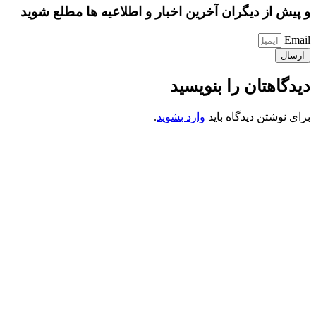
و پیش از دیگران آخرین اخبار و اطلاعیه ها مطلع شوید
Email
ارسال
دیدگاهتان را بنویسید
برای نوشتن دیدگاه باید
وارد بشوید
.
کانون فرهنگی تبلیغی جهادی راهنمای زائر
شماره ثبت : 55382
شناسه ملی : 14012122640
موکب راهنمای زائر
شماره مجوز
1402275700
گروه جهادی راهنمای زائر
شماره ثبت