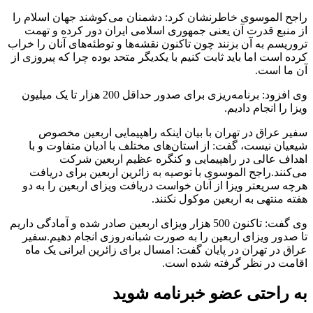
راجح الموسوی خاطرنشان کرد: دشمنان می‌کوشند جهان اسلام را
از منبع قدرت آن یعنی جمهوری اسلامی ایران دور کرده و تهمت
تروریسم به آن بزنند چون تاکنون نقشه‌ها و توطئه‌های آنان را خراب
کرده است اما باید ثابت کنیم با یکدیگر متحد بوده چرا که پیروزی از
آن ما است.
وی افزود: برنامه‌ریزی برای صدور حداقل 200 هزار تا یک میلیون
ویزا را انجام دادیم.
سفیر عراق در تهران با بیان اینکه راهپیمایی اربعین مخصوص
شیعیان نیست، گفت: از استان‌های مختلف با ادیان متفاوت و با
اهداف عالی در راهپیمایی و کنگره عظیم اربعین شرکت
می‌کنند.راجح الموسوی با توصیه به زائرین اربعین برای دریافت
هرچه سریعتر ویزا از آنان خواست دریافت ویزای اربعین را به دو
هفته منتهی به اربعین موکول نکنند.
وی گفت: تاکنون 500 هزار ویزای اربعین صادر شده و آمادگی داریم
تا صدور ویزای اربعین را به صورت شبانه‌روزی انجام دهیم.سفیر
عراق در تهران در پایان گفت: امسال برای زائرین ایرانی یک ماه
اقامت در نظر گرفته شده است.
به راحتی عضو خبرنامه شوید