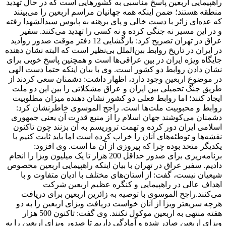
راهپیمایی اربعین پاسخ مناسبی به کشورهایی است که در حال تهدید
منطقه هستند؛ ضمن اینکه همه جهانیان مراسم اربعین را می‌بینند
که عده‌ای زائر با دست خالی و پای برهنه به پابوس سیدالشهدا رفته
و در این مسیر نه جنگی کرده و نه کسی را تهدید می‌کنند. سفیر
عراق در تهران تصریح کرد: بازگشایی 12 دفتر موقت صدور روادید
در ایران در تاریخ روابط بین‌الملل بی‌نظیر است که البته نشان دهنده
جایگاه ویژه ایران در بین عراقی‌ها است و همچنین پاسخ خوبی برای
نشان دادن روابط دو کشور است. وی با بیان اینکه حتما دست الهی
در موضوع اربعین وجود دارد، اظهار داشت: دشمنان سعی کردند از
طریق جنگ تحمیلی بین ایران و عراق مشکلاتی را بین این دو ملت
ایجاد کنند؛ اما روابط فعلی دو کشور نشان دهنده میزان مطلوبیت
روابط و محبوبیت ملت‌ها است. راجح الموسوی خاطرنشان کرد:
دشمنان می‌کوشند جهان اسلام را از منبع قدرت آن یعنی جمهوری
اسلامی ایران دور کرده و تهمت تروریسم به آن بزنند چون تاکنون
نقشه‌ها و توطئه‌های آنان را خراب کرده است اما باید ثابت کنیم با
یکدیگر متحد بوده چرا که پیروزی از آن ما است. وی افزود:
برنامه‌ریزی برای صدور حداقل 200 هزار تا یک میلیون ویزا را انجام
دادیم. سفیر عراق در تهران با بیان اینکه راهپیمایی اربعین مخصوص
شیعیان نیست، گفت: از استان‌های مختلف با ادیان متفاوت و با
اهداف عالی در راهپیمایی و کنگره عظیم اربعین شرکت
می‌کنند.راجح الموسوی با توصیه به زائرین اربعین برای دریافت
هرچه سریعتر ویزا از آنان خواست دریافت ویزای اربعین را به دو
هفته منتهی به اربعین موکول نکنند. وی گفت: تاکنون 500 هزار
ویزای اربعین صادر شده و آمادگی داریم تا صدور ویزای اربعین را به