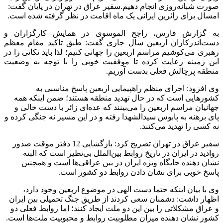
صورت شبانه‌روزی انجام دهیم.سفیر عراق در تهران در پایان گفت:
امسال برای زائرین ایرانی یک ماه اقامت در نظر گرفته شده است.
به گزارش فارس، راجح الموسوی در همایش کارگزاران و
دست‌اندرکاران اربعین سال جاری گفت: طبق تاکید مقام معظم
رهبری می‌کوشیم مراسم اربعین را جهانی کنیم؛ لذا باید نکاتی را در
این زمینه رعایت کرده تا موفقیت خوبی را با توجه به وضعیت
منطقه پرچالش فعلی بدست آوریم.
وی افزود: اجرای منظم راهپیمایی اربعین پاسخ مناسبی به
کشورهایی است که در حال تهدید منطقه هستند؛ ضمن اینکه همه
جهانیان مراسم اربعین را می‌بینند که عده‌ای زائر با دست خالی و
پای برهنه به پابوس سیدالشهدا رفته و در این مسیر نه جنگی کرده و
نه کسی را تهدید می‌کنند.
سفیر عراق در تهران تصریح کرد: بازگشایی 12 دفتر موقت صدور
روادید در ایران در تاریخ روابط بین‌الملل بی‌نظیر است که البته
نشان دهنده جایگاه ویژه ایران در بین عراقی‌ها است و همچنین
پاسخ خوبی برای نشان دادن روابط دو کشور است.
وی با بیان اینکه حتما دست الهی در موضوع اربعین وجود دارد،
اظهار داشت: دشمنان سعی کردند از طریق جنگ تحمیلی بین ایران
و عراق مشکلاتی را بین این دو ملت ایجاد کنند؛ اما روابط فعلی دو
کشور نشان دهنده میزان مطلوبیت روابط و محبوبیت ملت‌ها است.