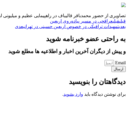
تصاویری از حضور محمدباقر قالیباف در راهپیمایی عظیم و میلیونی ا
قبلی
قبلی
عراقچی در مسیر پیاده‌روی اربعین
بعدی
تمهیدات ترافیکی در خصوص اربعین حسینی در تهران
بعدی
به راحتی عضو خبرنامه شوید
و پیش از دیگران آخرین اخبار و اطلاعیه ها مطلع شوید
Email
ارسال
دیدگاهتان را بنویسید
برای نوشتن دیدگاه باید
وارد بشوید
.
کانون فرهنگی تبلیغی جهادی راهنمای زائر
شماره ثبت : 55382
شناسه ملی : 14012122640