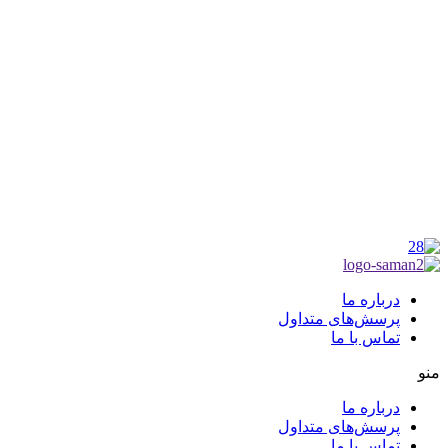
موکب راهنمای زائر
شماره مجوز
1402275700
گروه جهادی راهنمای زائر
شماره ثبت
3936807014001
درباره ما
پرسش‌های متداول
تماس با ما
منو
درباره ما
پرسش‌های متداول
تماس با ما