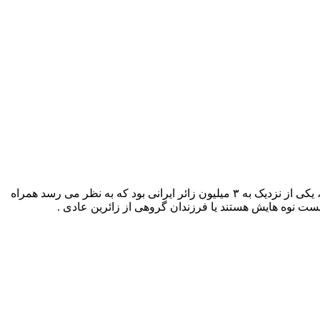
محمد باقر قالیباف شهردار پیشین تهران که این روزها سخت به دنبال راه انداختن جبهه سیاسی جدیدی برای حضور در انتخابات مجلس است، یکی از نزدیک به ۳ میلیون زائر ایرانی بود که به نظر می رسد همراه
یست نوه هایش هستند یا فرزندان گروهی از زائرین عادی .