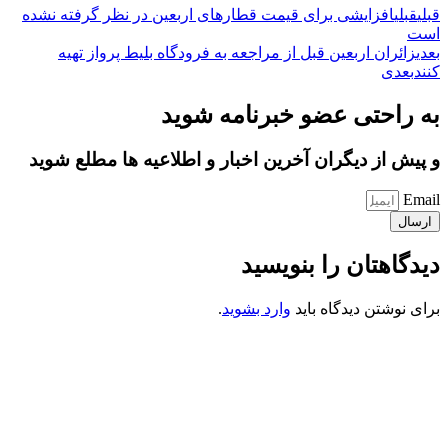
قبلی
قبلی
افزایشی برای قیمت قطارهای اربعین در نظر گرفته نشده
است
بعدی
زائران اربعین قبل از مراجعه به فرودگاه بلیط پرواز تهیه
کنند
بعدی
به راحتی عضو خبرنامه شوید
و پیش از دیگران آخرین اخبار و اطلاعیه ها مطلع شوید
Email
ارسال
دیدگاهتان را بنویسید
برای نوشتن دیدگاه باید
وارد بشوید
.
کانون فرهنگی تبلیغی جهادی راهنمای زائر
شماره ثبت : 55382
شناسه ملی : 14012122640