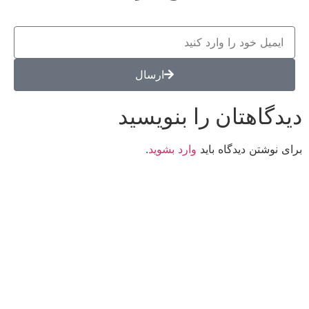
ارسال
دیدگاهتان را بنویسید
برای نوشتن دیدگاه باید
وارد بشوید
.
کانون فرهنگی تبلیغی جهادی راهنمای زائر
شماره ثبت : 55382
شناسه ملی : 14012122640
موکب راهنمای زائر