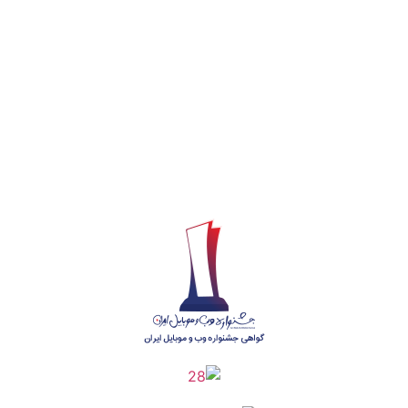
شماره مجوز
1402275700
گروه جهادی راهنمای زائر
شماره ثبت
3936807014001