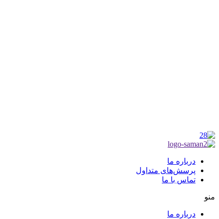
شناسه ملی : 14012122640
موکب راهنمای زائر
شماره مجوز
1402275700
گروه جهادی راهنمای زائر
شماره ثبت
3936807014001
درباره ما
پرسش‌های متداول
تماس با ما
منو
درباره ما