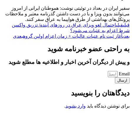
سفیر ایران در بغداد در توئیتی نوشت: هموطنان ایرانی از امروز
می‌توانند بدون ویزا و با در دست داشتن گذرنامه معتبر و ملاحظات
پروتکل‌های بهداشتی از طرق هواپیما به عراق سفر کنند.
قبلی
قبلی
احتمال لغو ویزای عراق در روزهای آینده/ تزریق واکسن
شرط اعزام به عتبات می‌شود؟
بعدی
آغاز ثبت نام عتبات عالیات + زمان اعزام اولین گروه
بعدی
به راحتی عضو خبرنامه شوید
و پیش از دیگران آخرین اخبار و اطلاعیه ها مطلع شوید
Email
ارسال
دیدگاهتان را بنویسید
برای نوشتن دیدگاه باید
وارد بشوید
.
کانون فرهنگی تبلیغی جهادی راهنمای زائر
شماره ثبت : 55382