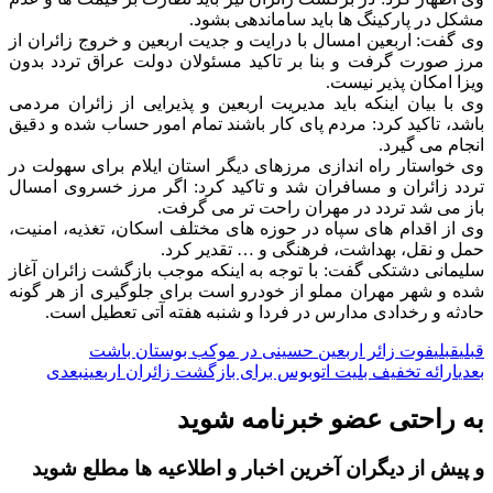
مشکل در پارکینگ ها باید ساماندهی بشود.
وی گفت: اربعین امسال با درایت و جدیت اربعین و خروج زائران از
مرز صورت گرفت و بنا بر تاکید مسئولان دولت عراق تردد بدون
ویزا امکان پذیر نیست.
وی با بیان اینکه باید مدیریت اربعین و پذیرایی از زائران مردمی
باشد، تاکید کرد: مردم پای کار باشند تمام امور حساب شده و دقیق
انجام می گیرد.
وی خواستار راه اندازی مرزهای دیگر استان ایلام برای سهولت در
تردد زائران و مسافران شد و تاکید کرد: اگر مرز خسروی امسال
باز می شد تردد در مهران راحت تر می گرفت.
وی از اقدام های سپاه در حوزه های مختلف اسکان، تغذیه، امنیت،
حمل و نقل، بهداشت، فرهنگی و … تقدیر کرد.
سلیمانی دشتکی گفت: با توجه به اینکه موجب بازگشت زائران آغاز
شده و شهر مهران مملو از خودرو است برای جلوگیری از هر گونه
حادثه و رخدادی مدارس در فردا و شنبه هفته آتی تعطیل است.
قبلی
قبلی
فوت زائر اربعین حسینی در موکب بوستان باشت
بعدی
ارائه تخفیف بلیت اتوبوس برای بازگشت زائران اربعین
بعدی
به راحتی عضو خبرنامه شوید
و پیش از دیگران آخرین اخبار و اطلاعیه ها مطلع شوید