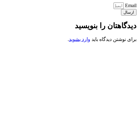
Email
ارسال
دیدگاهتان را بنویسید
برای نوشتن دیدگاه باید
وارد بشوید
.
کانون فرهنگی تبلیغی جهادی راهنمای زائر
شماره ثبت : 55382
شناسه ملی : 14012122640
موکب راهنمای زائر
شماره مجوز
1402275700
گروه جهادی راهنمای زائر
شماره ثبت
3936807014001