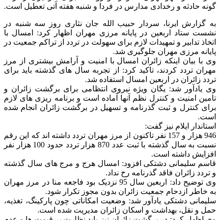
گونه حادثه و رخدادی مدارس در فردا و شنبه هفته آتی تعطیل است.
به گزارش ایرنا، سردار حبیب الله جان نثاری روز سه شنبه در
نشست ستاد اربعین در پایانه مرزی مهران اظهار کرد: امسال با
اتخاذ تدابیر و تمهیدات لازم برای سهولت در تردد از تراکم‌ جمعیت در
پایانه مرزی مهران جلوگیری شد.
وی با بیان اینکه زائران امسال با امنیت و آرامش بیشتری از مرز
مهران تردد کردند، تاکید کرد: از تجربه سال های گذشته باید برای
تردد زائران در اربعین امسال استفاده شد.
وی یادآور شد: یگان ویژه نیروی انتظامی برای برگشت زائران و
تامین امنیت و کنترل نظم آنها آماده است و برنامه ریزی های لازم
برای کنترل و ثبت گذرنامه و تسهیل در برگشت زائران انجام شده
است.
استاندار ایلام نیز گفت:
946 هزار و 157 نفر تاکنون از مرز مهران تردد داشته اند که این رقم
نسبت به سال گذشته با ثبت عدد 870 هزار تردد حدود 100 هزار نفر
افزایش داشته است.
قاسم سلیمانی دشتکی افزود: امسال هرج و مرج های سال گذشته
و تردد زائران فاقد گذرنامه رخ نداد.
وی توضیح داد: اربعین سال 95 نزدیک بود فاجعه منا در مرز مهران
به خاطر ازدحام جمعیت زائران بدون مجوز تکرار شود.
سلیمانی دشتکی یادآور شد: وضعیت امکاناتی چون پارکینگ، تغذیه،
حمل و نقل، بهداشت و اسکان زائران مدیریت شده است.
وی اظهار کرد: در برگشت زائران نیز باید نظارت بر قیمت ها و عدم