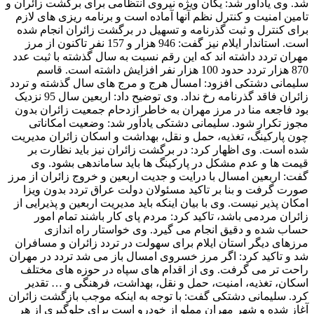
شد. وی یادآور شد: یگان ویژه نیروی انتظامی برای برگشت زائران و
تامین امنیت و کنترل نظم آنها آماده است و برنامه ریزی های لازم
برای کنترل و ثبت گذرنامه و تسهیل در برگشت زائران انجام شده
است. استاندار ایلام نیز گفت: 946 هزار و 157 نفر تاکنون از مرز
مهران تردد داشته اند که این رقم نسبت به سال گذشته با ثبت عدد
870 هزار تردد حدود 100 هزار نفر افزایش داشته است. قاسم
سلیمانی دشتکی افزود: امسال هرج و مرج های سال گذشته و تردد
زائران فاقد گذرنامه رخ نداد. وی توضیح داد: اربعین سال 95 نزدیک
بود فاجعه منا در مرز مهران به خاطر ازدحام جمعیت زائران بدون
مجوز تکرار شود. سلیمانی دشتکی یادآور شد: وضعیت امکاناتی
چون پارکینگ، تغذیه، حمل و نقل، بهداشت و اسکان زائران مدیریت
شده است. وی اظهار کرد: در برگشت زائران نیز باید نظارت بر
قیمت ها و عدم مشکل در پارکینگ ها باید ساماندهی بشود. وی
گفت: اربعین امسال با درایت و جدیت اربعین و خروج زائران از مرز
صورت گرفت و بنا بر تاکید مسئولان دولت عراق تردد بدون ویزا
امکان پذیر نیست. وی با بیان اینکه باید مدیریت اربعین و پذیرایی از
زائران مردمی باشد، تاکید کرد: مردم پای کار باشند تمام امور
حساب شده و دقیق انجام می گیرد. وی خواستار راه اندازی
مرزهای دیگر استان ایلام برای سهولت در تردد زائران و مسافران
شد و تاکید کرد: اگر مرز خسروی امسال باز می شد تردد در مهران
راحت تر می گرفت. وی از اقدام های سپاه در حوزه های مختلف
اسکان، تغذیه، امنیت، حمل و نقل، بهداشت، فرهنگی و … تقدیر
کرد. سلیمانی دشتکی گفت: با توجه به اینکه موجب بازگشت زائران
آغاز شده و شهر مهران مملو از خودرو است برای جلوگیری از هر