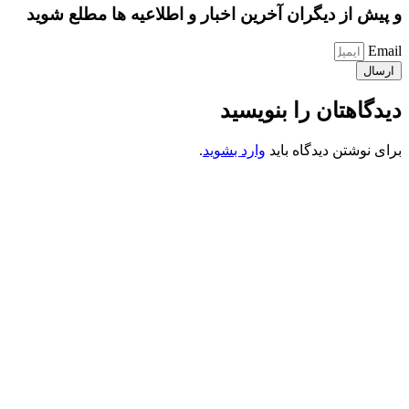
و پیش از دیگران آخرین اخبار و اطلاعیه ها مطلع شوید
Email
ارسال
دیدگاهتان را بنویسید
برای نوشتن دیدگاه باید
وارد بشوید
.
کانون فرهنگی تبلیغی جهادی راهنمای زائر
شماره ثبت : 55382
شناسه ملی : 14012122640
موکب راهنمای زائر
شماره مجوز
1402275700
گروه جهادی راهنمای زائر
شماره ثبت