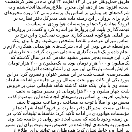
طریق حمل‌ونقل هوایی از ۱۳ لغایت ۲۲ آبان ماه در نظر گرفته‌شده
است، افزود: بعد از دهه اول محرم اطلاع‌رسانی‌ها انجام‌شده و به
شرکت‌های هواپیمایی بر اساس یک پرسه زمانی ۱۲ روزه مجوزهای
لازم برای پرواز در این زمینه داده شد. مدیرکل دفتر نظارت بر
فرودگاه‌ها، شرکت‌ها و مؤسسات هوانوردی به سیاست
قیمت‌گذاری بلیت این پروازها نیز اشاره کرد و گفت: در پروازهای
بین‌المللی هیچ‌گونه قیمت‌گذاری صورت نمی‌گیرد و این نرخ بر
اساس میزان عرضه و تقاضا مشخص می‌شود. وی با بیان اینکه
به‌واسطه خاص بودن این ایام، شرکت‌های هواپیمایی همکاری لازم را
انجام داده و یک قیمت‌گذاری متعادلی صورت گرفت، خاطرنشان
کرد: این قیمت به‌جز مسیر مشهد مقدس که در سال گذشته که
یک‌میلیون و ۱۰۰ هزار تومان بوده به یک‌میلیون و ۲۰۰ هزار تومان
افزایش است. باریکانی این میزان را نشان‌دهنده افزایش
هفت‌درصدی قیمت بلیت در این مسیر عنوان و تصریح کرد: در این
مورد یکی از نکات مهم بحث مسائل روانی جامعه و اشاعه شایعات
است. وی با بیان اینکه هفته گذشته شاهد شایعاتی مبنی بر فروش
بلیت چهار میلیون و ۳۰۰ هزارتومانی در مسیر مشهد به نجف
بوده‌ایم، افزود: بر اساس بررسی‌های انجام‌شده این موضوع کذب
محض بود و اصلاً با توجه به مسافت دو ساعت مشهد تا نجف
منطقی نیست. مدیرکل دفتر نظارت بر فرودگاه‌ها، شرکت‌ها و
مؤسسات هوانوردی در ادامه تأکید کرد: متأسفانه تبلیغات کذب در
این زمینه وجود داشته که سبب ایجاد جو روانی در جامعه شد. وی
همچنین به بحث‌های ایجادشده در خصوص نبود بلیت برای این مسیر
نیز اشاره و خاطرنشان کرد: هم‌وطنان می‌توانند برای اطلاع از