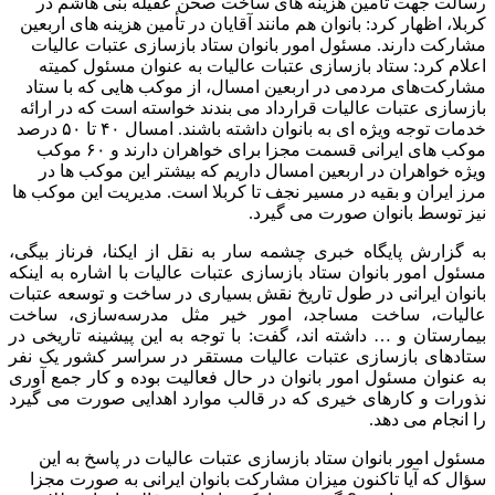
رسالت جهت تأمین هزینه های ساخت صحن عقیله بنی هاشم در
کربلا، اظهار کرد: بانوان هم مانند آقایان در تأمین هزینه های اربعین
مشارکت دارند. مسئول امور بانوان ستاد بازسازی عتبات عالیات
اعلام کرد: ستاد بازسازی عتبات عالیات به عنوان مسئول کمیته
مشارکت‌های مردمی در اربعین امسال، از موکب هایی که با ستاد
بازسازی عتبات عالیات قرارداد می بندند خواسته است که در ارائه
خدمات توجه ویژه ای به بانوان داشته باشند. امسال ۴۰ تا ۵۰ درصد
موکب های ایرانی قسمت مجزا برای خواهران دارند و ۶۰ موکب
ویژه خواهران در اربعین امسال داریم که بیشتر این موکب ها در
مرز ایران و بقیه در مسیر نجف تا کربلا است. مدیریت این موکب ها
نیز توسط بانوان صورت می گیرد.
به گزارش پایگاه خبری چشمه سار به نقل از ایکنا، فرناز بیگی،
مسئول امور بانوان ستاد بازسازی عتبات عالیات با اشاره به اینکه
بانوان ایرانی در طول تاریخ نقش بسیاری در ساخت و توسعه عتبات
عالیات، ساخت مساجد، امور خیر مثل مدرسه‌سازی، ساخت
بیمارستان و … داشته اند، گفت: با توجه به این پیشینه تاریخی در
ستادهای بازسازی عتبات عالیات مستقر در سراسر کشور یک نفر
به عنوان مسئول امور بانوان در حال فعالیت بوده و کار جمع آوری
نذورات و کارهای خیری که در قالب موارد اهدایی صورت می گیرد
را انجام می دهد.
مسئول امور بانوان ستاد بازسازی عتبات عالیات در پاسخ به این
سؤال که آیا تاکنون میزان مشارکت بانوان ایرانی به صورت مجزا