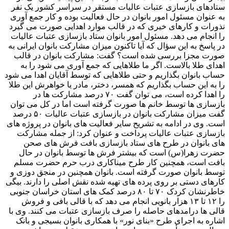
ستادهای بازسازی عتبات عالیات مستقر در سراسر کشور یک نفر
به عنوان مسئول امور بانوان در حال فعالیت بوده و کار جمع آوری
نذورات و کارهای خیری که در قالب موارد اهدایی صورت می گیرد
را انجام می دهد. مسئول امور بانوان ستاد بازسازی عتبات عالیات
در پاسخ به این سؤال که آیا تاکنون میزان مشارکت بانوان ایرانی به
صورت مجزا بررسی شده است؟ گفت: مشارکت بانوان در قالب
اهدای طلا بالاست. اگر ما طلاهایی که جمع آوری می شود را به
حساب بانوان بگذاریم و حتی طلاهایی که توسط آقایان اهدا می شود
را به این حساب بگذاریم که همسر، دختر، مادر یا خواهرش این طلا
را اهدا کرده است، می توان گفت ۷۰ درصد مشارکت ها در
بازسازی ها توسط خانم ها صورت گرفته است اما در کل می توان
گفت میزان مشارکت بانوان در بازسازی عتبات عالیات ۵۰ درصد
است. وی در ادامه به تشریح سایر فعالیت های بانوان در پروژه های
بازسازی عتبات عالیات پرداخت و عنوان کرد: از جمله مشارکت
های بانوان در طرح های ستاد بازسازی بافت فرش های صحن
حضرت زهرا(س) است که بیشتر فرش ها توسط بانوان در حال
بافت است، همچنین کار طرح میناکاری درب حرم حضرت مسلم
توسط بانوان صورت گرفته است. بانوان همچنین در منجق دوزی و
کارهای دستی بر روی پرده های تهیه شده نقش اصلی را دارند. بیگی
خاطرنشان کردک ۷۰ تا ۸۰ درصد کمک های استان خراسان جنوبی
را ۱۲ تا ۱۳ هزار بانویی انجام می دهد که با قالی بافی و فروش
قالی ها درامدهای حاصله را صرف بازسازی عتبات می کنند. وی با
اشاره به اجرای طرح «بنای نور» با همکاری بانوان بسیجی و بانک