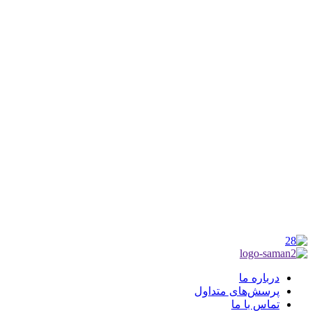
کانون فرهنگی تبلیغی جهادی راهنمای زائر
شماره ثبت : 55382
شناسه ملی : 14012122640
موکب راهنمای زائر
شماره مجوز
1402275700
گروه جهادی راهنمای زائر
شماره ثبت
3936807014001
درباره ما
پرسش‌های متداول
تماس با ما