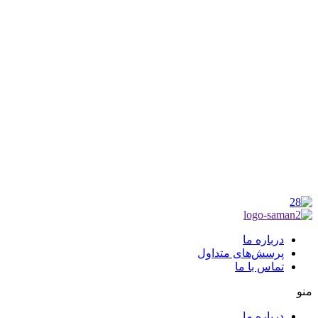
شناسه ملی : 14012122640
موکب راهنمای زائر
شماره مجوز
1402275700
گروه جهادی راهنمای زائر
شماره ثبت
3936807014001
درباره ما
پرسش‌های متداول
تماس با ما
منو
درباره ما