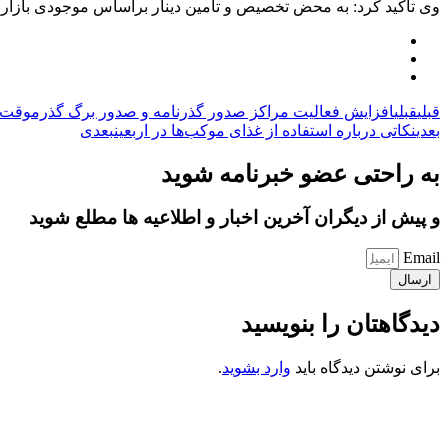
وی تاکید کرد: به محض تخصیص و تامین دینار براساس موجودی بازار کشور تخصیص ارز دینار هم معادل ۰
قبلی
قبلی
افزایش فعالیت مراکز صدور گذرنامه و صدور برگ گذرموقت وی
بعدی
نکاتی درباره استفاده از غذای موکب‌ها در اربعین
بعدی
به راحتی عضو خبرنامه شوید
و پیش از دیگران آخرین اخبار و اطلاعیه ها مطلع شوید
Email
ارسال
دیدگاهتان را بنویسید
برای نوشتن دیدگاه باید
وارد بشوید
.
کانون فرهنگی تبلیغی جهادی راهنمای زائر
شماره ثبت : 55382