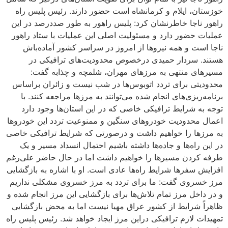
خوزستان، ایلام و کرمانشاه است حضور دارند. رئیس پلیس راه
راهور ناجا خاطرنشان کرد: پلیس راهور به طور صددرصد در این
عملیات حضور دارد و مسئولیت اصلی این عملیات با ستاد راهور
ناجا است و همه نیروها از امروز در سراسر کشور آماده‌باش
هستند. سردار حمیدی درخصوص محدودیت‌های ترافیکی در
مسیرهای منتهی به مرزهای مهران، شلمچه و چذابه گفت:
محدودیتی برای تردد اتوبوس‌ها در شب نیست و زائران براساس
برنامه‌ریزی‌های انجام شده می‌توانند به مرزها مراجعه کنند. با
توجه به شرایط ترافیکی خاصی که در این استان‌ها وجود دارد
اعمال محدودیت خودروهای سنگین و ممنوعیت تردد این خودروها
به مرزها را خواهیم داشت و درصورتی که شرایط ترافیکی خاصی
در این راه‌ها و جاده‌ها داشته باشیم احتمال انسداد مسیر و یک
طرفه کردن مسیرها را خواهیم داشت اما در حال حاضر علی‌رغم
افزایش سفرها شرایط راه‌ها عادی است. او با اشاره به بازگشایی
مرز خسروی گفت: ما برای تردد به مرز خسروی مشکلی نداریم
و در داخل مرز تمام تلاش‌ها برای بازگشایی این مرز انجام شده و
ظاهراً شرایط از کشور عراق مهیا نیست اما به محض بازگشایی
تمهیدات لازم ترافیکی دراین مرز ایجاد خواهد شد. رئیس پلیس راه