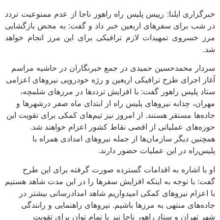
خبرگزاری ایلنا: رییس پلیس راه راهور ناجا از عدم ممنوعیت تردد
در شب‌ برای سفرهای اربعین خبر داد و گفت: به محض بازگشایی
مرز خسروی تمهیدات لازم ترافیکی برای این مرز انجام خواهد
شد.
سردار محمدحسین حمیدی در جمع خبرنگاران در حاشیه مراسم
آغاز اجرای طرح ترافیکی اربعین و رژه خودرویی نیروهای اعزامی
ستاد پلیس راهور گفت: با افزایش ترددها در مرزهای شلمچه،
مهران، چذابه نیروهای پلیس راه از ابتدای ماه صفر درشهرها و
جاده‌ها مستقر هستند. از امروز نیز تیم‌های کمکی برای تقویت این
حوزه‌های عملیاتی از اقصی نقاط کشور اعزام خواهند شد.
همچنین دیگر سازمان‌ها از جمله نیروهای امدادی همراه با
پلیس‌راه در این عملیات حضور دارند.
او با اشاره به اقدامات گسترده صورت گرفته برای این طرح
گفت: با توجه به اینکه افزایش سفرها را در این مدت شاهد هستیم
با اعزام نیروهای کمکی امیدواریم شاهد امدادرسانی بیشتر در
جاده‌های منتهی به مرزها باشیم. نیروهای راهنمایی و رانندگی
شهر تهران و ستاد راهور ناجا نیز با تمام توان برای تقویت