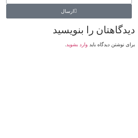
ارسال
دیدگاهتان را بنویسید
برای نوشتن دیدگاه باید
وارد بشوید
.
کانون فرهنگی تبلیغی جهادی راهنمای زائر
شماره ثبت : 55382
شناسه ملی : 14012122640
موکب راهنمای زائر
شماره مجوز
1402275700