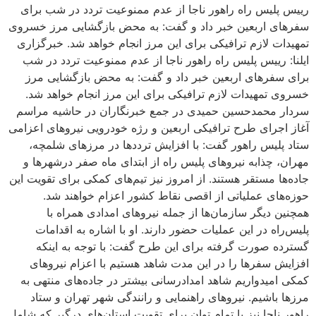
رییس پلیس راه راهور ناجا از عدم ممنوعیت تردد در شب‌ برای
سفرهای اربعین خبر داد و گفت: به محض بازگشایی مرز خسروی
تمهیدات لازم ترافیکی برای این مرز انجام خواهد شد. خبرگزاری
ایلنا: رییس پلیس راه راهور ناجا از عدم ممنوعیت تردد در شب‌
برای سفرهای اربعین خبر داد و گفت: به محض بازگشایی مرز
خسروی تمهیدات لازم ترافیکی برای این مرز انجام خواهد شد.
سردار محمدحسین حمیدی در جمع خبرنگاران در حاشیه مراسم
آغاز اجرای طرح ترافیکی اربعین و رژه خودرویی نیروهای اعزامی
ستاد پلیس راهور گفت: با افزایش ترددها در مرزهای شلمچه،
مهران، چذابه نیروهای پلیس راه از ابتدای ماه صفر درشهرها و
جاده‌ها مستقر هستند. از امروز نیز تیم‌های کمکی برای تقویت این
حوزه‌های عملیاتی از اقصی نقاط کشور اعزام خواهند شد.
همچنین دیگر سازمان‌ها از جمله نیروهای امدادی همراه با
پلیس‌راه در این عملیات حضور دارند. او با اشاره به اقدامات
گسترده صورت گرفته برای این طرح گفت: با توجه به اینکه
افزایش سفرها را در این مدت شاهد هستیم با اعزام نیروهای
کمکی امیدواریم شاهد امدادرسانی بیشتر در جاده‌های منتهی به
مرزها باشیم. نیروهای راهنمایی و رانندگی شهر تهران و ستاد
راهور ناجا نیز با تمام توان برای تقویت استان‌های درگیر که شامل