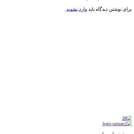
برای نوشتن دیدگاه باید
وارد بشوید
.
کانون فرهنگی تبلیغی جهادی راهنمای زائر
شماره ثبت : 55382
شناسه ملی : 14012122640
موکب راهنمای زائر
شماره مجوز
1402275700
گروه جهادی راهنمای زائر
شماره ثبت
3936807014001