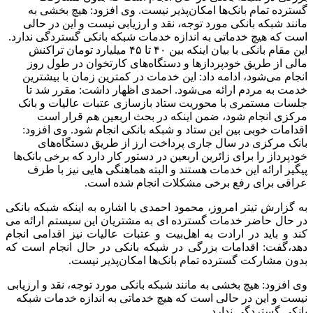
گسترده تمام بانک‌ها امکان‌پذیر نیست. وی افزود: هیچ بخشی به‌
مانند شبکه بانکی مورد توجه، نقد و ارزیابی نیست و این در حالی
است که هیچ خدماتی به‌ اندازه خدمات شبکه بانکی گستردگی ندارد.
این مقام بانکی با بیان اینکه بین ۴۰ تا ۴۵ میلیارد تومان تراکنش
مالی از طریق خودپردازها و دستگاه‌های کارتخوان در طول روز
انجام می‌شود، ادامه داد: این خدمات در کمترین زمان با بیشترین
خدمت به مردم ارائه می‌شود. احمدی اظهار داشت: مقرر شد تا
جلسات مستمری با محوریت ستاد بازسازی عتبات عالیات و بانک
مرکزی انجام شود، ضمن اینکه در بحث اربعین هم قرار است
اقدامات خوبی بین این ستاد و شبکه بانکی انجام شود. وی افزود:
بانک مرکزی در سال جاری پرداخت ارز از طریق دستگاه‌های
خودپرداز را برای زائرین اربعین در دستور کار دارد که برخی بانک‌ها
پیگیر ارائه این خدمات هستند و البته هماهنگی هایی نیز با طرف
عراقی برای رفع برخی مشکلات انجام شده است.
به گزارش تیتر امروز، محمود احمدی با اشاره به اینکه شبکه بانکی
در حال حاضر خدمات گسترده ای به مشتریان این سیستم ارائه می
کند و باید در ارادت به اهل‌بیت و عتبات عالیات نیز اقدامی انجام
دهد،گفت: اقدامات بزرگی در شبکه بانکی در حال انجام است که
بدون مشارکت گسترده تمام بانک‌ها امکان‌پذیر نیست.
وی افزود: هیچ بخشی به‌ مانند شبکه بانکی مورد توجه، نقد و ارزیابی
نیست و این در حالی است که هیچ خدماتی به‌ اندازه خدمات شبکه
بانکی گستردگی ندارد.