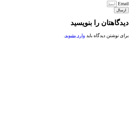
Email
ارسال
دیدگاهتان را بنویسید
برای نوشتن دیدگاه باید
وارد بشوید
.
کانون فرهنگی تبلیغی جهادی راهنمای زائر
شماره ثبت : 55382
شناسه ملی : 14012122640
موکب راهنمای زائر
شماره مجوز
1402275700
گروه جهادی راهنمای زائر
شماره ثبت
3936807014001