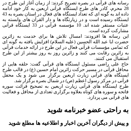
رسانه های قرآنی در بصره تصریح کردند: از زمان آغاز این طرح در
28 محرم، کادر های طرح ایستگاه قرآنی اربعین به کار خود ادامه
داده اند به گونه ای که تعداد ایستگاه های فعال در استان بصره به 43
ایستگاه رسیده است و در زیارتگاه ها و دار القرآن های وابسته به
عتبات مستقر شده اند. 10 مؤسسه قرآنی در 33 ایستگاه قرآنی
مشارکت کرده است.
این رسانه ها افزودند: امسال تلاش ها برای خدمت به زائرین
حضرت ابا عبد الله الحسین (علیه السلام) افزایش یافته به گونه ای
که تمامی مؤسسات قرآنی فعال در این طرح در ارائه خدمات قرآنی
به زائرین رقابت می کنند و زائرین روز به روز بیشتر از این طرح
استقبال می کننند.
حاج علی راضی مسئول ایستگاه های قرآنی گفت: حلقه هایی از
محافل قرآنی در مسیر حرکت زائرین امام حسین (ع) در قالب طرح
ایستگاه های قرآنی زیارت اربعین برگزار می شود و یک محفل
قرآنی در مرکز رسول اعظم (ص) در شمال بصره برگزار شد.
طرح ایستگاه های قرآنی زیارت اربعین به تصحیح قرائت سوره
فاتحه و سوره های کوتاه بعلاوه برگزاری تعدادی از محافل و فعالیت
های قرآنی می پردازد.
به راحتی عضو خبرنامه شوید
و پیش از دیگران آخرین اخبار و اطلاعیه ها مطلع شوید