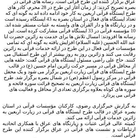
عراق برگزار کننده این طرح قرآنی است. رسانه های قرآنی در
بصره تصریح کردند: از زمان آغاز این طرح در 28 محرم، کادر های
طرح ایستگاه قرآنی اربعین به کار خود ادامه داده اند به گونه ای که
تعداد ایستگاه های فعال در استان بصره به 43 ایستگاه رسیده است
و در زیارتگاه ها و دار القرآن های وابسته به عتبات مستقر شده اند.
10 مؤسسه قرآنی در 33 ایستگاه قرآنی مشارکت کرده است. این
رسانه ها افزودند: امسال تلاش ها برای خدمت به زائرین حضرت ابا
عبد الله الحسین (علیه السلام) افزایش یافته به گونه ای که تمامی
مؤسسات قرآنی فعال در این طرح در ارائه خدمات قرآنی به زائرین
رقابت می کنند و زائرین روز به روز بیشتر از این طرح استقبال می
کننند. حاج علی راضی مسئول ایستگاه های قرآنی گفت: حلقه هایی
از محافل قرآنی در مسیر حرکت زائرین امام حسین (ع) در قالب
طرح ایستگاه های قرآنی زیارت اربعین برگزار می شود و یک محفل
قرآنی در مرکز رسول اعظم (ص) در شمال بصره برگزار شد. طرح
ایستگاه های قرآنی زیارت اربعین به تصحیح قرائت سوره فاتحه و
سوره های کوتاه بعلاوه برگزاری تعدادی از محافل و فعالیت های
قرآنی می پردازد.
به گزارش خبرگزاری رضوی، کارکنان مؤسسات قرآنی در استان
بصره عراق در قالب طرح ایستگاه های قرآنی در زیارت اربعین به
زائرین خدمات قرآنی ارائه می کنند.
کمیته عالی قرآنی عتبات و زیارتگاه های عراق با همکاری اتحادیه
ارتباطات و نشست های قرآنی در عراق برگزار کننده این طرح
قرآنی است.