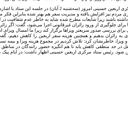
به گزارش حوزه دولت امتداد نیوز، حسین ذوالفقاری رئیس ستاد مر
ی مردم نیز افزایش یافته و مدیریت سفر هم بهتر شده بنابراین فکر م
فی داشته باشند زیرا شایعات مطرح شده شاید به خاطر عدم شفافیت در 
ا برای جلوگیری از ورود زائران غیرقانونی اجرا می‌شود، گفت: اگر زائرا
 برای بررسی صدور سریعتر ویزاها برگزار کند زیرا ما امسال ویزای انف
ری به زائران بدهیم و همچنین هزینه سفر اربعین را کاهش دهیم، گف
 و ویزا، خاطرنشان کرد: تلاش کردیم در مجموع هزینه ویزا و بیمه نسبت
در حد منطقی کاهش یابد تا هم انگیزه حضور رانندگان در مناطق مرزی 
د. رئیس ستاد مرکزی اربعین حسینی اظهار داشت: در ایام پیک مراس