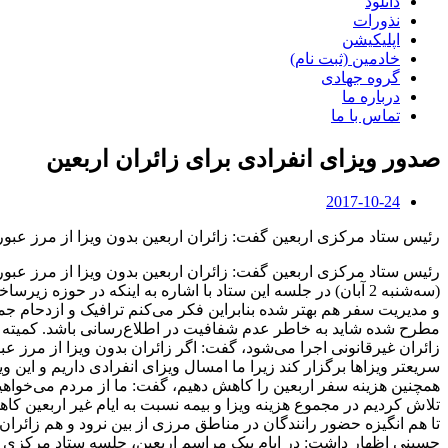
دانلود
نذورات
اپلیکیشن
خادمین (ثبت نام)
گروه جهادی
درباره ما
تماس با ما
صدور ویزای انفرادی برای زائران اربعین
2017-10-24
رئیس ستاد مرکزی اربعین گفت: زائران اربعین بدون ویزا از مرز عبور 
رئیس ستاد مرکزی اربعین گفت: زائران اربعین بدون ویزا از مرز عبو
(سه‌شنبه 2 آبان) در جلسه این ستاد با اشاره به اینکه در 
و مدیریت سفر هم بهتر شده بنابراین فکر می‌کنم ترافیک و ازدحام جمع
مطرح شده شاید به خاطر عدم شفافیت در اطلاع‌رسانی باشد. کمیته فر
زائران غیرقانونی اجرا می‌شود، گفت: اگر زائران بدون ویزا از مرز ع
سریعتر ویزاها برگزار کند زیرا ما امسال ویزای انفرادی داریم و این 
همچنین هزینه سفر اربعین را کاهش دهیم، گفت: ما از مردم می‌خواهیم
تلاش کردیم در مجموع هزینه ویزا و بیمه نسبت به ایام غیر اربعین ک
تا هم انگیزه حضور رانندگان در مناطق مرزی از بین نرود و هم زائر
حسینی اظهار داشت: در ایام پیک مراسم اربعین، جلسه ستاد مرکزی ارب