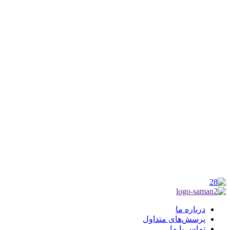
کانون فرهنگی تبلیغی جهادی راهنمای زائر
شماره ثبت : 55382
شناسه ملی : 14012122640
موکب راهنمای زائر
شماره مجوز
1402275700
گروه جهادی راهنمای زائر
شماره ثبت
3936807014001
درباره ما
پرسش‌های متداول
تماس با ما