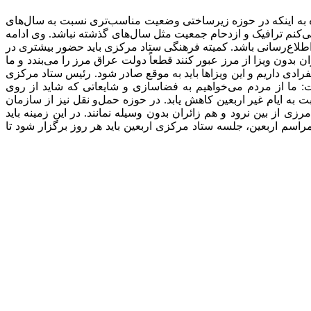
کزی اربعین حسینی امروز (سه‌شنبه 2 آبان) در جلسه این ستاد با اشاره به اینکه در حوزه زیرساختی وضعیت مناسب‌تری نسبت به سال‌های
ی‌کنم ترافیک و ازدحام جمعیت مثل سال‌های گذشته نباشد. وی ادامه
اطلاع‌رسانی باشد. کمیته فرهنگی ستاد مرکزی باید حضور بیشتری در
ن بدون ویزا از مرز عبور کنند قطعاً دولت عراق مرز را می‌بندد و ما
رادی داریم و این ویزاها باید به موقع صادر شود. رئیس ستاد مرکزی
ت: ما از مردم می‌خواهیم به فضاسازی و شایعاتی که شاید از روی
 به ایام غیر اربعین کاهش یابد. در حوزه حمل‌و نقل نیز از سازمان
از بین نرود و هم زائران بدون وسیله نمانند. در این زمینه باید
م اربعین، جلسه ستاد مرکزی اربعین باید هر روز برگزار شود تا