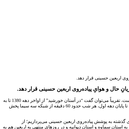
روی اربعین حسینی قرار دهد.
نِ حال و هوایِ پیاده‌روی اربعین حسینی قرار دهد.
، برنامه “در آستان خورشید” قدیمی‌ترین برنامه مناسبتی مذهبی است که هنوز در حال پخش است. تقریباً می‌‌توان گفت “در آستان خورشید” از اواخر دهه 1380 تا به
امروز که ویژه برنامه دهه محرم را روی آنتن دارد قریب به تمام مناسبت‌های دینی برنامه داشته است؛ معمولاً این برنامه از ابتدای ماه محرم تا پایان دهه اول، هر شب حدود 60 دقیقه از شبکه سه سیما پخش
ای گذشته به پوشش پیاده‌روی اربعین حسینی می‌پردازیم؛ از
به استان سماوه و استان دیوانیه و در روزهای منتهی به اربعین هم به