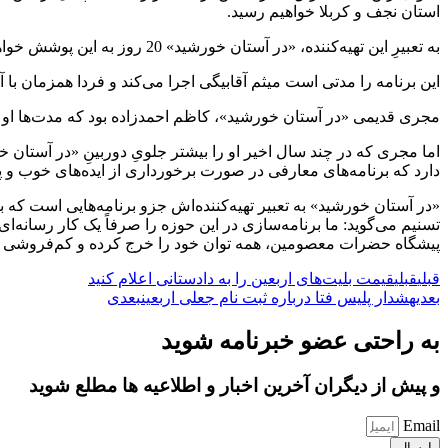
استان نجف و کربلا خواهیم رسید.
به تعبیرِ این تهیه‌کننده، «در آستان خورشید» 20 روز به این پوشش خواهد پرداخت و هر روز در ساعت‌های مختلف که پخش بتواند این فضا را برای برنامه ایجاد کند، آنتن خواهند داشت.
این برنامه را مدتی است میثم آقابیگی اجرا می‌کند و فردا همزمان با
مجری قدیمی «در آستان خورشید»، کاظم احمدزاده بود که مدت‌ها او را
اما مجری که در چند سال اخیر او را بیشتر جلویِ دوربینِ «در آستان 
دارد که برنامه‌های معارفی در صورت برخورداری از ایده‌های خوب و پر
تسنیم می‌گوید: ما برنامه‌سازی در این حوزه را صرفاً یک کار رسانه‌ای
پیشگاه حضرات معصومین، همه توان خود را خرج کرده و کم‌فروشی نکنیم.
قبلی
قبلی
قیمت بلیت‌های اربعین را به دادستانی اعلام کنید
بعدی
هشدار پلیس فتا درباره ثبت نام جعلی اربعین
بعدی
به راحتی عضو خبرنامه شوید
و پیش از دیگران آخرین اخبار و اطلاعیه ها مطلع شوید
Email
ارسال