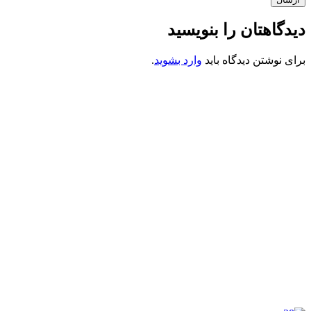
دیدگاهتان را بنویسید
برای نوشتن دیدگاه باید
وارد بشوید
.
کانون فرهنگی تبلیغی جهادی راهنمای زائر
شماره ثبت : 55382
شناسه ملی : 14012122640
موکب راهنمای زائر
شماره مجوز
1402275700
گروه جهادی راهنمای زائر
شماره ثبت
3936807014001