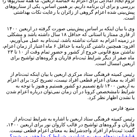
لزوم ایجاد آمادگی برای اعزام به حماسه اربعین، ما همه سناریوها را
بررسی و برای آن برنامه داریم. بر همین اساس، یکی از سناریوهای
پیش‌بینی شده اعزام گروهی از زائران با رعایت نکات بهداشتی
است.
وی با بیان اینکه بر اساس پیش‌بینی صورت گرفته در اربعین ۱۴۰۰
از قاری ممتاز یا استانی که حداقل ۱۸ سال داشته باشد و مشکلی
در زمینه اعزام به عتبات نداشته باشد، ثبت‌نام به عمل می‌آوریم،
افزود: همچنین داشتن گذرنامه با حداقل ۶ ماه اعتبار از زمان اعزام،
نداشتن منع قانونی خروج از کشور و حضور تمام وقت از ۱۰ تا ۲۳
ماه صفر از دیگر شرایط ثبت‌نام قاریان و گروه‌های تواشیح برای
اربعین امسال است.
رئیس کمیته فرهنگی ستاد مرکزی اربعین با بیان اینکه ثبت‌نام از
افراد به معنای اعزام قطعی افراد نیست، تصریح کرد: برای اعزام
به اربعین ۱۴۰۰ تابع تصمیم دو کشور هستیم و هنوز با توجه به
شرایط نامشخصص کرونا در آن زمان نمی‌توان درباره اعزام شدن
یا نشدن اظهار نظر کرد.
منبع: فارس
رئیس کمیته فرهنگی ستاد اربعین با اشاره به شرایط ثبت‌نام از
قاریان و گروه‌های تواشیح در قالب کاروان نور برای اربعین ۱۴۰۰،
گفت: ثبت‌نام از افراد واجدشرایط به معنای اعزام قطعی نیست.
قبلی
قبلی
هزینه‌های سفر به عتبات در شرایط کرونا چقدر می‌شود؟