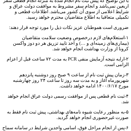
با این توضیح که پیش ثبت نام انجام شده به منزله انجام قطعی سفر
اربعین نمی‌باشد و انجام سفر مشروط به موافقت دولت عراق و
شرایط اعلامی از سوی آن کشور می‌باشد. اطلاعات قطعی و
تکمیلی متعاقبا به اطلاع متقاضیان محترم خواهد رسید.
ضروری است هموطنان عزیز نکات ذیل را مورد توجه قرار دهند:
۱-استعلام‌های لازم درخصوص وضعیت سلامت متقاضیان
(بیماری‌های زمینه‌ای و …) و اخذ تایید تزریق هر دو دوز واکسن
کرونا از وزارت بهداشت انجام خواهد شد.
۲-ارایه نتیجه آزمایش منفی PCR به مدت ۷۲ ساعت قبل از اعزام
الزامی است.
۳-زمان پیش ثبت نام از ساعت ۹ صبح روز دوشنبه پانزدهم
شهریورماه آغاز و به مدت سه روز تا ساعت ۲۴ روز چهارشنبه
مورخ ۱۴۰۰/۶/۱۷ ادامه خواهد داشت.
۴-ثبت نام قطعی پس از موافقت رسمی دولت عراق انجام خواهد
شد.
۵-به منظور رعایت شیوه نامه‌های بهداشتی، پیش ثبت نام فقط به
صورت غیرحضوری انجام خواهد گردید.
۶-پس از انجام مراحل فوق، اسامی واجدین شرایط در سامانه سماح