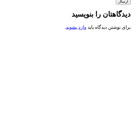
ارسال
دیدگاهتان را بنویسید
برای نوشتن دیدگاه باید
وارد بشوید
.
کانون فرهنگی تبلیغی جهادی راهنمای زائر
شماره ثبت : 55382
شناسه ملی : 14012122640
موکب راهنمای زائر
شماره مجوز
1402275700
گروه جهادی راهنمای زائر
شماره ثبت
3936807014001