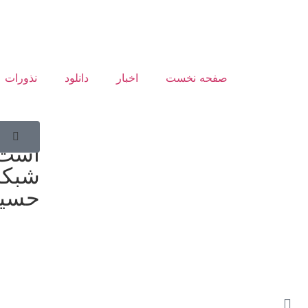
صفحه نخست
اخبار
دانلود
نذورات
شبکه
است 
شبکه 
حسین