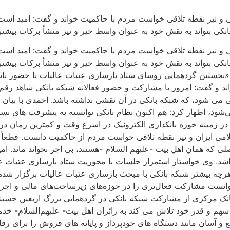
و نیز نقطه تلاقی خواست مردم با حاکمیت خواند و گفت: امید است 
نکی بتواند به نقش خود به عنوان واسط خیر و نیز منشأ برکات بیشتر
و نیز نقطه تلاقی خواست مردم با حاکمیت خواند و گفت: امید است 
نکی بتواند به نقش خود به عنوان واسط خیر و نیز منشأ برکات بیشت
«نخستین گردهمایی روسای ستاد بازسازی عتبات عالیات با حضور با
اند و گفت: امروز با مشارکت و حضور فعالانه شبکه بانکی شاهد رق
ی می شود، که شبکه بانکی در آن نقشی نداشته باشد. احمدی با بیان 
می‌شود، اظهار کرد: هم اکنون نظام بانکی توانسته به پیشرفت های 
ه در زمینه حوزه بانکداری الکترونیک در اسرع وقت و کمترین زمان د
لامی ایران و نیز نقطه تلاقی خواست مردم از حاکمیت دانست. قطعا
ی که همان اهل بیت -علیهم السلام -هستند، بی اجر نخواند ماند. ا
 باشد. وی خواستار استمرار جلسات با محوریت ستاد بازسازی عتبات ع
بیشتر شبکه بانکی با مبحث بازسازی عتبات عالیات برگزار شده که ا
نست مشارکت فعال‌تری را در حوزه‌های زیرساخت‌های مالی و اجرایی 
انک مرکزی از مشارکت شبکه بانکی در گردهمایی بزرگ اربعین حسینی
سهم و قدر خود تلاش می کند به زائران اهل بیت- علیهم‌السلام- خدم
و آسان مانند دستگاه های خودپرداز و پایانه های فروش را برای رفا