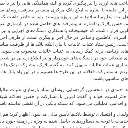
داخت های ارزی را نیز پیگیری کرده و البته هماهنگی هایی را نیز با
این جلسه با اشاره به ابلاغ بانک مرکزی مبنی بر معرفی روسای ستا
بیت (علیهم السلام) به این پروژه پیوستند. باید به خاطر داشت که 
شود. حسن پلارک با اشاره به پیشرفت های حاصل شده در بازسازی عتبا
مطلوبی قرار داشت، که خوشبختانه با همکاری دستگاه‌های اجرایی و نی
 اشرف، کاظمین و سامرا در حال اجرا و پیگری است. از طرفی اجرا
است. رئیس ستاد عتبات عالیات با بیان اینکه بانک ها از ظرفیت منا
اه های ارتباطی برای کمک رسانی به عتبات عالیات محسوب می شوند. پ
ی تبلیغاتی خود در دستگاه های خودپرداز و نیز اطلاع رسانی در شعب
زی عتبات عالیات تسهیل کنند. به گفته پلارک، مشارکت بانک ها در 
دم به مشارکت فعالانه در این طرح ها هستیم و در این راه بانک ها م
های مناسبی باشند.
د احمدی در «نخستین گردهمایی روسای ستاد بازسازی عتبات عالیا
حائز اهمیت خواند و گفت: امروز با مشارکت و حضور فعالانه شبک
و اقدامی عملیاتی می شود، که شبکه بانکی در آن نقشی نداشته باشد
لیدی و اقتصادی توسط بانک‌ها تأمین مالی می‌شود، اظهار کرد: هم اک
مات با توجه به دستاوردهای حاصل شده به ویژه در زمینه حوزه بان
بکه بانکی را می توان پیشخوان نظام جمهوری اسلامی ایران و نیز 