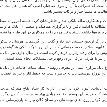
 است که همراهی با آن از سوی صاحبان اصلی که همان اهل بیت -علیه
الیت ها منشأ خیر و برکات بیشتر باشد.
یات و همکاری نظام بانکی شد و خاطرنشان کرد: جلسه امروز به من
شاالله با ادامه یافتن و با برگزاری هماهنگ و منظم آن، بانک ها و
روژه‌ها داشته باشند و نیز مردم را به همکاری در این طرح ها تشویق
بزرگ اربعین حسینی خبر داد و گفت: این گردهمایی هرسال با شکوه
- علیهم‌السلام- خدمت رسانی کند. از این رو شبکه بانکی هرگونه زی
روش را برای رفاه زائران فراهم کرده است. در سال جاری نیز بانک م
یی را نیز با طرف عراقی برای رفع برخی مشکلات انجام شده است.
بلاغ بانک مرکزی مبنی بر معرفی روسای ستاد عتبات عالیات در بانک
این پروژه پیوستند. باید به خاطر داشت که حفظ آثار و نیز نیز تعصب 
یات، عنوان کرد: در ابتدای آغاز به کار ستاد، بقاع متبرکه اهل‌بی
 مشارکت مردم، این وضعیت تا حد زیادی بهتر شده است. اکنون دیگر 
ی کردن پروژه های توسعه‌ای در سطح کلان نیازمند یاری‌رسانی شبک