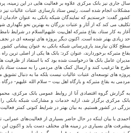
سال جاری نیز بانک مرکزی علاوه بر فعالیت هایی در این زمینه، پر
مشکلات انجام شده است. رئیس ستاد بازسازی عتبات عالیات نیز در 
کشور گفت: خرسندیم که نمایندگان شبکه بانکی به عنوان خادمان اهل 
تکلیف می کند که از آثار و عتبات بزرگان به بهترین نحو نگهداری 
آغاز به کار ستاد، بقاع متبرکه اهل‌بیت علیهم‌السلام در شرایط نا
حد زیادی بهتر شده است. اکنون دیگر پروژه های توسعه ای در نجف
سطح کلان نیازمند یاری‌رسانی شبکه بانکی به عنوان پیشانی کشور 
بقاع متبرکه برخوردارند، عنوان کرد: بانک ها یکی از اصلی ترین ر
مدیران عامل بانک ها درخواست شده بود که با استفاد از ظرفیت ها
طرح ها ترغیب کنند و ارسال کمک های مردمی را به سمت ستاد بازسا
پروژه های توسعه‌ای عتبات عالیات نیست بلکه ما به دنبال تشویق مر
مردمی به بقاع متبرکه و بارگاه اهل بیت – سلام الله علیهم- درگاه 
به گزارش گروه اقتصادی آنا از روابط عمومی بانک مرکزی، محمو
بانک مرکزی برگزار شد، ارایه خدمات و مشارکت شبکه بانکی را 
بزرگی در کشور هستیم. به بیان بهتر در شرایط کنونی کمتر فعالیت 
احمدی با بیان اینکه در حال حاضر بسیاری از فعالیت‌های عمرانی، تو
پیشرفت های بسیاری در زمینه های مختلف دست یابد و اکنون این خد
کمترین زمان در دسترس عموم قرار می گیرد. از این رو می‌توان ش