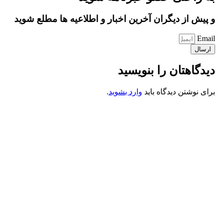
و پیش از دیگران آخرین اخبار و اطلاعیه ها مطلع شوید
Email
ارسال
دیدگاهتان را بنویسید
برای نوشتن دیدگاه باید
وارد بشوید
.
کانون فرهنگی تبلیغی جهادی راهنمای زائر
شماره ثبت : 55382
شناسه ملی : 14012122640
موکب راهنمای زائر
شماره مجوز
1402275700
گروه جهادی راهنمای زائر