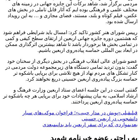
مردمی برگزار شد، شاهد برکات این جایزه جهانی در زمینه های
مختلف علمی و فرهنگی بوده ایم که آثار قابل تاملی در بخش های
عکس، فیلم کوتاه و بلند، مستند، فضای مجازی و … به این رویداد
ارسال شده بود.
رییس شورای هنر کشور تاکید کرد: امسال باید شرایطی فراهم شود
که هشتمین دوره جایزه جهانی اربعین از ارتقای سطح کیفی و کمی
در تمامی بخش ها برخوردار باشد تا شاهد بیشترین اثرگذاری ممکن
در ابعاد بین المللی حماسه پیاده‌روی اربعین باشیم.
عضو شورای عالی انقلاب فرهنگی در بخش دیگری از سخنان خود
گفت: بدون تردید تمامی دستگاه های زیرمجموعه دولت مردمی در
کنار تشکل های مردم نهاد از هیچ تلاشی برای برپایی باشکوه تر
حماسه بزرگ پیاده‌روی اربعین حسینی دریغ نخواهند کرد.
گفتنی است در این جلسه اعضای ستاد اربعین وزارت فرهنگ و
ارشاد اسلامی، به بیان پیشنهادات خود برای برپایی هر چه باشکوه تر
حماسه پیاده‌روی اربعین پرداختند.
قبلی
قبلی
«پویش در مدار حبیب»؛ فراخوان موکب‌های سیار
دانشجویی در اربعین حسینی
بعدی
مواردی که برای سفر اربعین باید بدانیم
بعدی
به راحتی عضو خبرنامه شوید