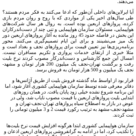
می‌دهند.
آیا ایرلاین‌های داخلی آن‌طور که ادعا می‌کنند به فکر مردم هستند؟
طی سال‌های اخیر یکی از مواردی که با روح و روان مردم بازی
کرده، پروازهای اربعین بوده است. به روال هر سال شرکت‌های
هواپیمایی، مسئولان سازمان هواپیمایی و تنی چند از دست‌اندرکاران
این بخش در فاصله حدود 45 روز مانده به آغاز پروازهای اربعین دور
یک میز می‌نشینند و برای این ایام تصمیم‌گیری می‌کنند. محور
برنامه‌ریزی‌ها نیز تعیین قیمت برای پروازهای نجف و بغداد است و
مثلا خبری از ارتقای خدمات پروازی و تکریم مسافران نیست.
امسال این جمع کارشناس و دست‌اندرکار مصوب کردند نرخ بلیت
رفت و برگشت تهران-نجف یک میلیون 200 هزار تومان و مشهد-
نجف یک میلیون و 500 هزار تومان به فروش برسد.
قرار بود از اواسط ماه گذشته فروش بلیت از طریق آژانس‌ها و
دفاتر معرفی شده توسط سازمان هواپیمایی کشوری آغاز شود، اما
این برنامه شروع نشده خیلی زود پایان یافت. در همان روزهای
ابتدایی بلیت پروازهای اربعین با قیمت مصوب نایاب شد، ولی در
عوض در بازار به اصطلاح سیاه پروازهای تهران-نجف-تهران و
مشهد-نجف-مشهد به ترتیب رکورد قیمت 2 و 3 میلیون تومانی را
ثبت کردند.
سازمان هواپیمایی کشوری ابتدا هرگونه افزایش قیمت نرخ بلیت‌ها
را تکذیب کرد، اما در ادامه به گرانفروشی پروازهای اربعین اذعان و