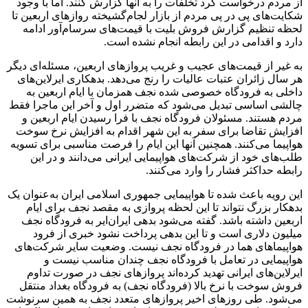
از مردم درخواست کرد تخلفات را به آنها گزارش کنند. اما با وجود
شکایت‌های پی در پی مردم از بازار لجام‌گشیخته روازهای اربعین تا
لحظه تنظیم گزارش فروش بلیت با قیمت‌های سرسام‌آور ادامه
دارد و اقدامی در این رابطه انجام نشده است.
به غیر از قیمت‌های عجیب و غریب پروازهای اربعین، مسئله‌ای دیگر
هر سال زائران عتبات عالیات را رنج می‌دهد. بدهکاری ایرلاین‌های
داخلی به فرودگاه خصوصی شده نجف همزمان با ایام اربعین به
چالشی اساسی تبدیل می‌شود که متضرر اول و آخر این ماجرا فقط
مردم هستند. مسئولان فرودگاه نجف با فرا رسیدن ایام اربعین و
افزایش تقاضا برای سفر به این شهر اقدام به افزایش نرخ سوخت
هواپیما می‌کنند. همچنین آنها این ایام را فرصت مناسبی برای تسویه
طلب‌های خود از شرکت‌های هواپیمایی ایرانی می‌دانند و در این
رابطه حداکثر فشار را وارد می‌کنند.
این رویه باعث شده تا هواپیمایی جمهوری اسلامی ایران به‌عنوان یک
بدهکار بزرگ نتواند تا این لحظه پروازی به مقصد نجف برای ایام
اربعین داشته باشد. گفته می‌شود بدهی ایران‌ایر به فرودگاه نجف
میلیون دلاری است و تا این بدهی پرداخت نشود خبری از فرود
هواپیماهای هما در فرودگاه نجف نیست. وضعیت سایر شرکت‌های
هواپیمایی در تعامل با فرودگاه نجف چندان مناسب نیست و
ایرلاین‌های ایرانی تهدید کرده‌اند پروازهای نجف در صورت تداوم
فروش سوخت با نرخ بالا (فرودگاه نجف) به فرودگاه بغداد منتقل
می‌شود. طی روزهای اخیر پروازهای متعدد نجف به همین سرنوشت