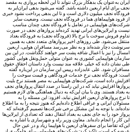
ایران به‌عنوان یک بدهکار بزرگ نتواند تا این لحظه پروازی به مقصد
نجف برای ایام اربعین داشته باشد. گفته می‌شود بدهی ایران‌ایر به
فرودگاه نجف میلیون دلاری است و تا این بدهی پرداخت نشود خبری
از فرود هواپیماهای هما در فرودگاه نجف نیست. وضعیت سایر
شرکت‌های هواپیمایی در تعامل با فرودگاه نجف چندان مناسب
نیست و ایرلاین‌های ایرانی تهدید کرده‌اند پروازهای نجف در صورت
تداوم فروش سوخت با نرخ بالا (فرودگاه نجف) به فرودگاه بغداد
منتقل می‌شود. طی روزهای اخیر پروازهای متعدد نجف به همین
سرنوشت دچار شده‌اند و به نظر می‌رسد مسافران هوایی، اربعین
امسال را نیز با اعمال شاقه پشت سر خواهند کگذاشت. در این بین
سازمان هواپیمایی کشوری به عنوان متولی حمل‌ونقل هوایی کشور
طی نشان داده که خیلی علاقه مند نیست وارد داستان احقاق حقوق
مسافران شود. علی عابدزاده رییس این سازمان در این‌باره گفته
است: فرودگاه نجف نرخ خدمات فرودگاهی و قیمت سوخت را
افزایش داده است، شرکت‌های هواپیمایی به مصر هستند نرخ‌ بلیت
پروازها افزایش نیابد که در این راستا در صدد انتقال پروازهای نجف
به بغداد هستند. وی با بیان این‌که به دنبال هماهنگی های لازم هستیم
تا نرخ پروازهای اربعین افزایش نیابد، افزود:‌ این مسئله را به
مسئولان ایرانی و عراقی اطلاع داده‌ایم که هنوز نتیجه را به ما اطلاع
نداده‌اند. با توجه به این مشکل برخی شرکت‌ها تصمیم گرفته‌اند که
پرواز خود را به جای نجف به بغداد انتقال دهند که تعدادی از ایرلاین‌ها
این کار را انجام داده‌اند. معاون وزیر راه و شهرسازی با اشاره به
این‌که تقاضا برای سفرهای اربعین با هواپیما زیاد و در عین حال
عرضه کم است، تاکید کرد: شرکت‌های هواپیمایی برای جلوگیری از