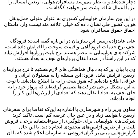
دچار شده‌اند و به نظر می‌رسد مسافران هوایی، اربعین امسال را
نیز با اعمال شاقه پشت سر خواهند کگذاشت.
در این بین سازمان هواپیمایی کشوری به عنوان متولی حمل‌ونقل
هوایی کشور طی نشان داده که خیلی علاقه مند نیست وارد داستان
احقاق حقوق مسافران شود.
علی عابدزاده رییس این سازمان در این‌باره گفته است: فرودگاه
نجف نرخ خدمات فرودگاهی و قیمت سوخت را افزایش داده است،
شرکت‌های هواپیمایی به مصر هستند نرخ‌ بلیت پروازها افزایش نیابد
که در این راستا در صدد انتقال پروازهای نجف به بغداد هستند.
وی با بیان این‌که به دنبال هماهنگی های لازم هستیم تا نرخ پروازهای
اربعین افزایش نیابد، افزود:‌ این مسئله را به مسئولان ایرانی و
عراقی اطلاع داده‌ایم که هنوز نتیجه را به ما اطلاع نداده‌اند. با توجه
به این مشکل برخی شرکت‌ها تصمیم گرفته‌اند که پرواز خود را به
جای نجف به بغداد انتقال دهند که تعدادی از ایرلاین‌ها این کار را
انجام داده‌اند.
معاون وزیر راه و شهرسازی با اشاره به این‌که تقاضا برای سفرهای
اربعین با هواپیما زیاد و در عین حال عرضه کم است، تاکید کرد:
شرکت‌های هواپیمایی برای جلوگیری از سوءاستفاده برخی، فروش
بلیت را از طریق آژانس‌های محدودی انجام دادند، با این حال
گزارش‌هایی مبنی بر گران‌فروشی به سازمان اعلام شده که با آن