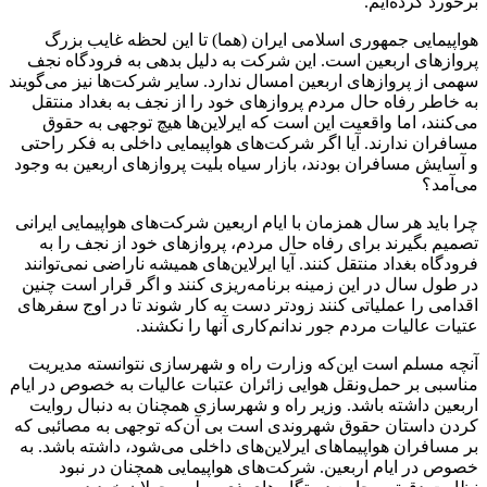
برخورد کرده‌ایم.
هواپیمایی جمهوری اسلامی ایران (هما) تا این لحظه غایب بزرگ
پروازهای اربعین است. این شرکت به دلیل بدهی به فرودگاه نجف
سهمی از پروازهای اربعین امسال ندارد. سایر شرکت‌ها نیز می‌گویند
به خاطر رفاه حال مردم پروازهای خود را از نجف به بغداد منتقل
می‌کنند، اما واقعیت این است که ایرلاین‌ها هیچ توجهی به حقوق
مسافران ندارند. آیا اگر شرکت‌های هواپیمایی داخلی به فکر راحتی
و آسایش مسافران بودند، بازار سیاه بلیت پروازهای اربعین به وجود
می‌آمد؟
چرا باید هر سال همزمان با ایام اربعین شرکت‌های هواپیمایی ایرانی
تصمیم بگیرند برای رفاه حال مردم، پروازهای خود از نجف را به
فرودگاه بغداد منتقل کنند. آیا ایرلاین‌های همیشه ناراضی نمی‌توانند
در طول سال در این زمینه برنامه‌ریزی کنند و اگر قرار است چنین
اقدامی را عملیاتی کنند زودتر دست به کار شوند تا در اوج سفرهای
عتیات عالیات مردم جور ندانم‌کاری آنها را نکشند.
آنچه مسلم است این‌که وزارت راه و شهرسازی نتوانسته مدیریت
مناسبی بر حمل‌ونقل هوایی زائران عتبات عالیات به خصوص در ایام
اربعین داشته باشد. وزیر راه و شهرسازی همچنان به دنبال روایت
کردن داستان حقوق شهروندی است بی آن‌که توجهی به مصائبی که
بر مسافران هواپیماهای ایرلاین‌های داخلی می‌شود، داشته باشد. به
خصوص در ایام اربعین. شرکت‌های هواپیمایی همچنان در نبود