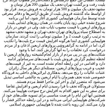
بلیت رفت و برگشت تهران-نجف یک میلیون 200 هزار تومان و
مشهد-نجف یک میلیون و 500 هزار تومان به فروش برسد. قرار بود
از اواسط ماه گذشته فروش بلیت از طریق آژانس‌ها و دفاتر معرفی
شده توسط سازمان هواپیمایی کشوری آغاز شود، اما این برنامه
شروع نشده خیلی زود پایان یافت. در همان روزهای ابتدایی بلیت
پروازهای اربعین با قیمت مصوب نایاب شد، ولی در عوض در بازار
به اصطلاح سیاه پروازهای تهران-نجف-تهران و مشهد-نجف-مشهد
به ترتیب رکورد قیمت 2 و 3 میلیون تومانی را ثبت کردند. سازمان
هواپیمایی کشوری ابتدا هرگونه افزایش قیمت نرخ بلیت‌ها را تکذیب
کرد، اما در ادامه به گرانفروشی پروازهای اربعین اذعان و از مردم
درخواست کرد تخلفات را به آنها گزارش کنند. اما با وجود
شکایت‌های پی در پی مردم از بازار لجام‌گشیخته روازهای اربعین تا
لحظه تنظیم گزارش فروش بلیت با قیمت‌های سرسام‌آور ادامه
دارد و اقدامی در این رابطه انجام نشده است. به غیر از قیمت‌های
عجیب و غریب پروازهای اربعین، مسئله‌ای دیگر هر سال زائران
عتبات عالیات را رنج می‌دهد. بدهکاری ایرلاین‌های داخلی به فرودگاه
خصوصی شده نجف همزمان با ایام اربعین به چالشی اساسی تبدیل
می‌شود که متضرر اول و آخر این ماجرا فقط مردم هستند.
مسئولان فرودگاه نجف با فرا رسیدن ایام اربعین و افزایش تقاضا
برای سفر به این شهر اقدام به افزایش نرخ سوخت هواپیما می‌کنند.
همچنین آنها این ایام را فرصت مناسبی برای تسویه طلب‌های خود از
شرکت‌های هواپیمایی ایرانی می‌دانند و در این رابطه حداکثر فشار را
وارد می‌کنند. این رویه باعث شده تا هواپیمایی جمهوری اسلامی