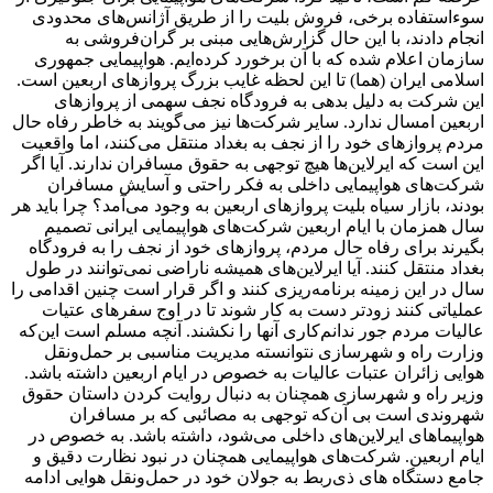
سوءاستفاده برخی، فروش بلیت را از طریق آژانس‌های محدودی
انجام دادند، با این حال گزارش‌هایی مبنی بر گران‌فروشی به
سازمان اعلام شده که با آن برخورد کرده‌ایم. هواپیمایی جمهوری
اسلامی ایران (هما) تا این لحظه غایب بزرگ پروازهای اربعین است.
این شرکت به دلیل بدهی به فرودگاه نجف سهمی از پروازهای
اربعین امسال ندارد. سایر شرکت‌ها نیز می‌گویند به خاطر رفاه حال
مردم پروازهای خود را از نجف به بغداد منتقل می‌کنند، اما واقعیت
این است که ایرلاین‌ها هیچ توجهی به حقوق مسافران ندارند. آیا اگر
شرکت‌های هواپیمایی داخلی به فکر راحتی و آسایش مسافران
بودند، بازار سیاه بلیت پروازهای اربعین به وجود می‌آمد؟ چرا باید هر
سال همزمان با ایام اربعین شرکت‌های هواپیمایی ایرانی تصمیم
بگیرند برای رفاه حال مردم، پروازهای خود از نجف را به فرودگاه
بغداد منتقل کنند. آیا ایرلاین‌های همیشه ناراضی نمی‌توانند در طول
سال در این زمینه برنامه‌ریزی کنند و اگر قرار است چنین اقدامی را
عملیاتی کنند زودتر دست به کار شوند تا در اوج سفرهای عتیات
عالیات مردم جور ندانم‌کاری آنها را نکشند. آنچه مسلم است این‌که
وزارت راه و شهرسازی نتوانسته مدیریت مناسبی بر حمل‌ونقل
هوایی زائران عتبات عالیات به خصوص در ایام اربعین داشته باشد.
وزیر راه و شهرسازی همچنان به دنبال روایت کردن داستان حقوق
شهروندی است بی آن‌که توجهی به مصائبی که بر مسافران
هواپیماهای ایرلاین‌های داخلی می‌شود، داشته باشد. به خصوص در
ایام اربعین. شرکت‌های هواپیمایی همچنان در نبود نظارت دقیق و
جامع دستگاه های ذی‌ربط به جولان خود در حمل‌ونقل هوایی ادامه