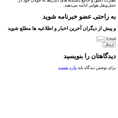
نظارت دقیق و جامع دستگاه های ذی‌ربط به جولان خود در
حمل‌ونقل هوایی ادامه می‌دهند.
به راحتی عضو خبرنامه شوید
و پیش از دیگران آخرین اخبار و اطلاعیه ها مطلع شوید
Email
ارسال
دیدگاهتان را بنویسید
برای نوشتن دیدگاه باید
وارد بشوید
.
کانون فرهنگی تبلیغی جهادی راهنمای زائر
شماره ثبت : 55382
شناسه ملی : 14012122640
موکب راهنمای زائر
شماره مجوز