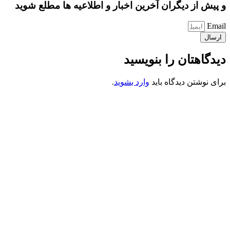
و پیش از دیگران آخرین اخبار و اطلاعیه ها مطلع شوید
Email
ارسال
دیدگاهتان را بنویسید
برای نوشتن دیدگاه باید
وارد بشوید
.
کانون فرهنگی تبلیغی جهادی راهنمای زائر
شماره ثبت : 55382
شناسه ملی : 14012122640
موکب راهنمای زائر
شماره مجوز
1402275700
گروه جهادی راهنمای زائر
شماره ثبت