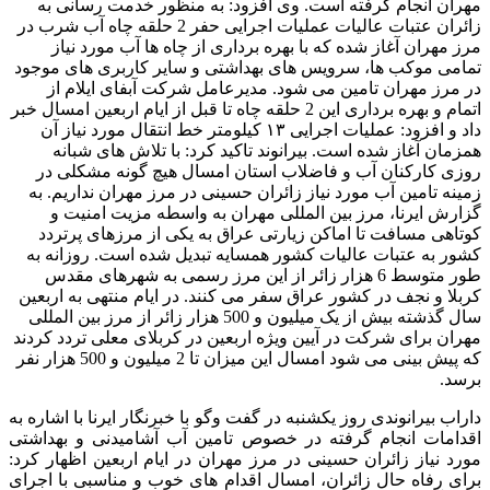
مهران انجام گرفته است. وی افزود: به منظور خدمت رسانی به
زائران عتبات عالیات عملیات اجرایی حفر 2 حلقه چاه آب شرب در
مرز مهران آغاز شده که با بهره برداری از چاه ها آب مورد نیاز
تمامی موکب ها، سرویس های بهداشتی و سایر کاربری های موجود
در مرز مهران تامین می شود. مدیرعامل شرکت آبفای ایلام از
اتمام و بهره برداری این 2 حلقه چاه تا قبل از ایام اربعین امسال خبر
داد و افزود: عملیات اجرایی ۱۳ کیلومتر خط انتقال مورد نیاز آن
همزمان آغاز شده است. بیرانوند تاکید کرد: با تلاش های شبانه
روزی کارکنان آب و فاضلاب استان امسال هیچ گونه مشکلی در
زمینه تامین آب مورد نیاز زائران حسینی در مرز مهران نداریم. به
گزارش ایرنا، مرز بین المللی مهران به واسطه مزیت امنیت و
کوتاهی مسافت تا اماکن زیارتی عراق به یکی از مرزهای پرتردد
کشور به عتبات عالیات کشور همسایه تبدیل شده است. روزانه به
طور متوسط 6 هزار زائر از این مرز رسمی به شهرهای مقدس
کربلا و نجف در کشور عراق سفر می کنند. در ایام منتهی به اربعین
سال گذشته بیش از یک میلیون و 500 هزار زائر از مرز بین المللی
مهران برای شرکت در آیین ویژه اربعین در کربلای معلی تردد کردند
که پیش بینی می شود امسال این میزان تا 2 میلیون و 500 هزار نفر
برسد.
داراب بیرانوندی روز یکشنبه در گفت وگو با خبرنگار ایرنا با اشاره به
اقدامات انجام گرفته در خصوص تامین آب آشامیدنی و بهداشتی
مورد نیاز زائران حسینی در مرز مهران در ایام اربعین اظهار کرد:
برای رفاه حال زائران، امسال اقدام های خوب و مناسبی با اجرای