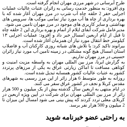
طرح آبرسانی در شهر مرزی مهران انجام گرفته است.
وی افزود: به منظور خدمت رسانی به زائران عتبات عالیات عملیات
اجرایی حفر 2 حلقه چاه آب شرب در مرز مهران آغاز شده که با
بهره برداری از چاه ها آب مورد نیاز تمامی موکب ها، سرویس های
بهداشتی و سایر کاربری های موجود در مرز مهران تامین می شود.
مدیرعامل شرکت آبفای ایلام از اتمام و بهره برداری این 2 حلقه چاه
تا قبل از ایام اربعین امسال خبر داد و افزود: عملیات اجرایی ۱۳
کیلومتر خط انتقال مورد نیاز آن همزمان آغاز شده است.
بیرانوند تاکید کرد: با تلاش های شبانه روزی کارکنان آب و فاضلاب
استان امسال هیچ گونه مشکلی در زمینه تامین آب مورد نیاز زائران
حسینی در مرز مهران نداریم.
به گزارش ایرنا، مرز بین المللی مهران به واسطه مزیت امنیت و
کوتاهی مسافت تا اماکن زیارتی عراق به یکی از مرزهای پرتردد
کشور به عتبات عالیات کشور همسایه تبدیل شده است.
روزانه به طور متوسط 6 هزار زائر از این مرز رسمی به شهرهای
مقدس کربلا و نجف در کشور عراق سفر می کنند.
در ایام منتهی به اربعین سال گذشته بیش از یک میلیون و 500 هزار
زائر از مرز بین المللی مهران برای شرکت در آیین ویژه اربعین در
کربلای معلی تردد کردند که پیش بینی می شود امسال این میزان تا
2 میلیون و 500 هزار نفر برسد.
به راحتی عضو خبرنامه شوید