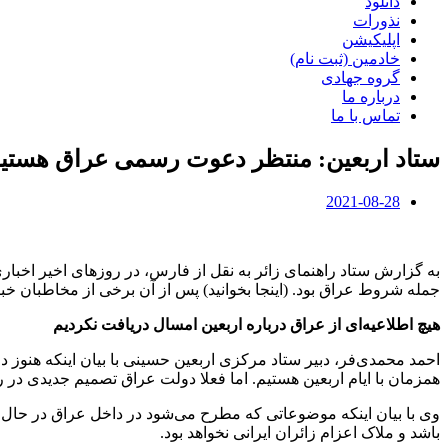
دانلود
نذورات
اپلیکیشن
خادمین (ثبت نام)
گروه جهادی
درباره ما
تماس با ما
ستاد اربعین: منتظر دعوت رسمی عراق هستی
2021-08-28
به گزارش ستاد راهنمای زائر به نقل از فارس، در روزهای اخیر اخبار
جمله شروط عراق بود. (اینجا بخوانید) پس از آن برخی از مخاطبان 
هیچ اطلاعیه‌ای از عراق درباره اربعین امسال دریافت نکردیم
احمد محمدی‌فر، دبیر ستاد مرکزی اربعین حسینی با بیان اینکه هنوز د
همزمان با ایام اربعین هستیم. اما فعلا دولت عراق تصمیم جدیدی در را
وی با بیان اینکه موضوعاتی که مطرح می‌شود در داخل عراق در حال 
باشد و ملاک اعزام زائران ایرانی نخواهد بود.