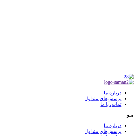
موکب راهنمای زائر
شماره مجوز
1402275700
گروه جهادی راهنمای زائر
شماره ثبت
3936807014001
درباره ما
پرسش‌های متداول
تماس با ما
منو
درباره ما
پرسش‌های متداول