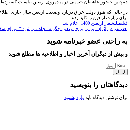
همچنین حضور عاشقان حسینی در پیاده‌روی اربعین تبلیغات گسترده‌ای د
در حالی که هنوز دولت عراق درباره وضعیت اربعین سال جاری اطلاعیه‌ا
برای زیارت اربعین را کلید زدند.
قبلی
قبلی
شعار اربعین 1400 اعلام شد
بعدی
اعزام زائران ایرانی برای اربعین چگونه انجام می‌شود؟/ ویزای سفر
به راحتی عضو خبرنامه شوید
و پیش از دیگران آخرین اخبار و اطلاعیه ها مطلع شوید
Email
ارسال
دیدگاهتان را بنویسید
برای نوشتن دیدگاه باید
وارد بشوید
.
کانون فرهنگی تبلیغی جهادی راهنمای زائر
شماره ثبت : 55382
شناسه ملی : 14012122640