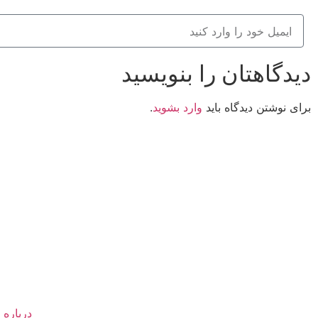
دیدگاهتان را بنویسید
برای نوشتن دیدگاه باید
وارد بشوید
.
کانون فرهنگی تبلیغی جهادی راهنمای زائر
شماره ثبت : 55382
شناسه ملی : 14012122640
درباره 