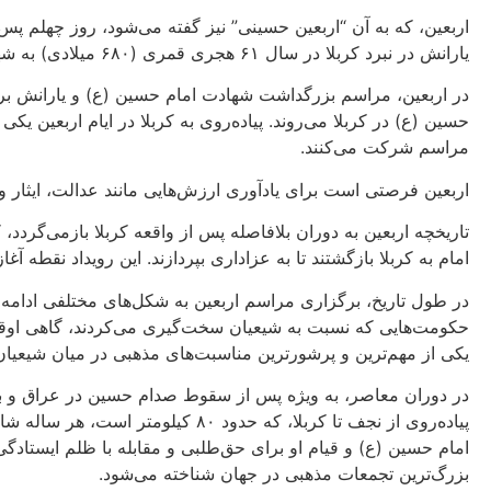
اربعین، که به آن “اربعین حسینی” نیز گفته می‌شود، روز چهلم پ
یارانش در نبرد کربلا در سال ۶۱ هجری قمری (۶۸۰ میلادی) به شهادت رسیدند. اربعین به تاریخ هجری قمری محاسبه می‌شود و معمولاً در
در اربعین، مراسم بزرگداشت شهادت امام حسین (ع) و یارانش برگز
حسین (ع) در کربلا می‌روند. پیاده‌روی به کربلا در ایام اربعین 
مراسم شرکت می‌کنند.
اربعین فرصتی است برای یادآوری ارزش‌هایی مانند عدالت، ایثار و
تاریخچه اربعین به دوران بلافاصله پس از واقعه کربلا بازمی‌گردد،
امام به کربلا بازگشتند تا به عزاداری بپردازند. این رویداد نقطه 
در طول تاریخ، برگزاری مراسم اربعین به شکل‌های مختلفی ادامه 
حکومت‌هایی که نسبت به شیعیان سخت‌گیری می‌کردند، گاهی اوقات
یکی از مهم‌ترین و پرشورترین مناسبت‌های مذهبی در میان شیعیان
در دوران معاصر، به ویژه پس از سقوط صدام حسین در عراق و بر
پیاده‌روی از نجف تا کربلا، که حدود
امام حسین (ع) و قیام او برای حق‌طلبی و مقابله با ظلم ایستادگ
بزرگ‌ترین تجمعات مذهبی در جهان شناخته می‌شود.