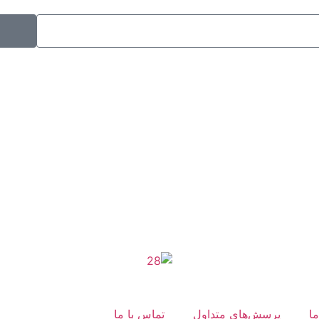
موکب راهنمای زائر
شماره مجوز
1402275700
ما
پرسش‌های متداول
تماس با ما