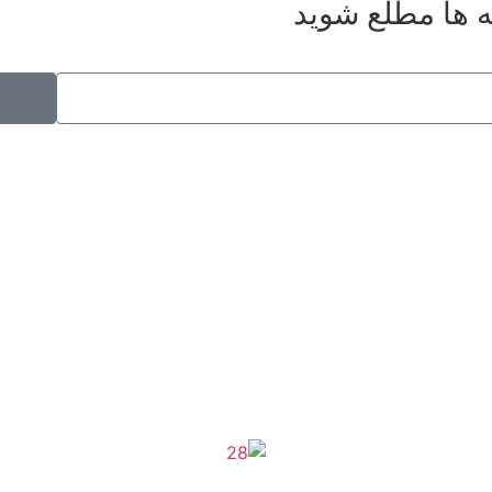
ه ها مطلع شوید
موکب راهنمای زائر
شماره مجوز
1402275700