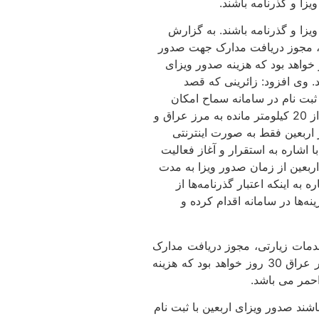
زا و گذرنامه باشند.
زا و گذرنامه باشند. به گزارش
‌وگو با خبرنگاران اظهار کرد: امسال در استان 139 دفتر خدمات زیارتی، مجوز دریافت مدارک جهت صدور
رند و ویزا به‌صورت انفرادی صادر گردیده و اعتبار ویزای صادر شده سه ماه و مدت اقامت نیز در کشور عراق 30 روز خواهد بود که هزینه صدور ویزای
 احمر می باشد. وی افزود: زائرینی که قصد
 ثبت نام در سامانه سماح امکان
پذیر می باشد. مدیر حج و زیارت آذربایجان شرقی در ادامه خاطر نشان کرد: مدت اعتبار بیمه اربعین یک ماه می‌باشد که زمان آغاز بیمه از 20 کیلومتر مانده به مرز عراق و
 سفر اربعین فقط به صورت اینترنتی
اشاره به استقرار و آغاز فعالیت
ربعین از زمان صدور ویزا به مدت
 آذربایجان شرقی با اشاره به اینکه اعتبار گذرنامه‌ها از
 هزینه‌ها در سامانه اقدام کرده و
 تبریز، امیر روحی ملکی عصر امروز در گفت‌وگو با خبرنگاران اظهار کرد: امسال در استان 139 دفتر خدمات زیارتی، مجوز دریافت مدارک
جهت صدور ویزای اربعین را دارند و ویزا به‌صورت انفرادی صادر گردیده و اعتبار ویزای صادر شده سه ماه و مدت اقامت نیز در کشور عراق 30 روز خواهد بود که هزینه
شند صدور ویزای اربعین با ثبت نام