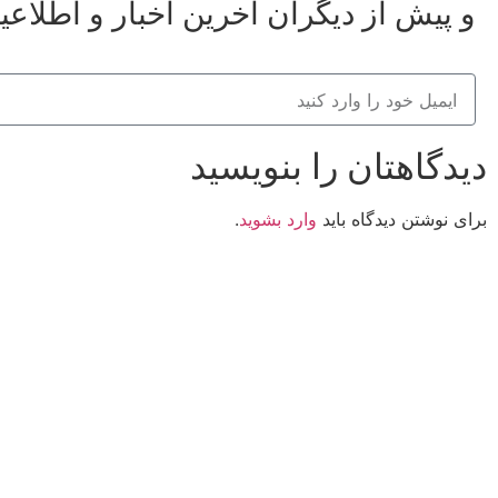
و پیش از دیگران آخرین اخبار و اطلاعی
دیدگاهتان را بنویسید
برای نوشتن دیدگاه باید
وارد بشوید
.
کانون فرهنگی تبلیغی جهادی راهنمای زائر
شماره ثبت : 55382
شناسه ملی : 14012122640