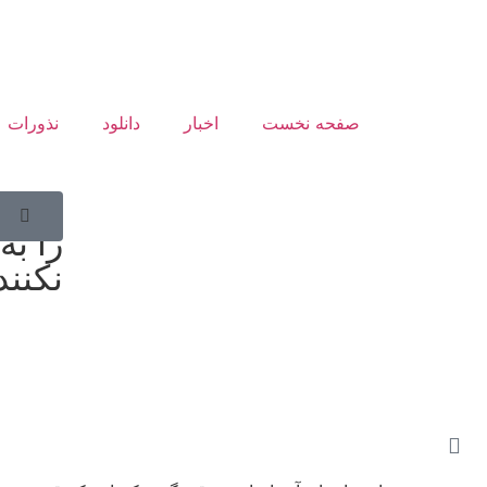
صفحه نخست
اخبار
دانلود
نذورات
زائری
را به
نکنند