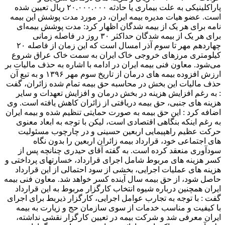
پاراکلینیکی به علت بیماری یا حادثه ۲۰.۰۰۰.۰۰۰ ریال تعیین شده
است. عضو هیات مدیره بیمه ایران، در مورد مدت پوشش این بیمه
نامه برای هر یک از بیمه شدگان اظهار کرد: مدت پوشش بیمه‌ای
برای هر یک از بیمه شدگان حداکثر ۳۰ روز در فاصله زمانی
چهاردهم مهر تا سوم آذر امسال است که این زمان از فاصله ۲۰
کیلومتری مرزهای خروجی خاک ایران به سمت خاک عراق شروع
می‌شود. معاون فنی بیمه ایران در ادامه با اشاره به حذف مالیات بر
ارزش افزوده بیمه های درمان از تاریخ سوم مهر ۱۳۹۶ و به تبع آن
حذف مالیات این بخش در محاسبه حق بیمه تمام شده زائران، گفت
: به رغم افزایش هزینه در بخش درمان و افزایش تعهدات و سایر
هزینه های جنبی، حق بیمه دریافتی از زائران کاهش یافته است. وی
اضافه کرد : این حق بیمه به صورت حمایتی تنظیم شده و بیمه ایران
به رغم اینکه بنگاهی اقتصادی است، لیکن با توجه به ابعاد معنوی
حرکت عظیم راهپیمایی اربعین حسینی و در چارچوب مسئولیت
های اجتماعی خود، قرارداد بیمه زائران اربعین را بدون نگاه
سودآوری منعقد کرده است. به گفته آقای حیدری چنانچه پس از
کسر هزینه های مربوط شامل اجرای قرارداد، خسارتهای پرداختی و
هزینه های عملیات اجرایی، بخشی از سود احتمالی از این قرارداد
حاصل شود، از حق بیمه سال آینده کسر خواهد شد. معاون فنی بیمه
ایران همچنین درباره شیوه انتخاب کارگزار مربوط به این قرارداد
گفت : با توجه به تجارب عوامل اجرایی، کارگزار ذیربط برای اجرای
با کیفیت و مناسب خدمات از سوی سازمان حج و زیارت به بیمه
ایران معرفی شد و شرکت بیمه در تعیین کارگزار نقشی نداشته،