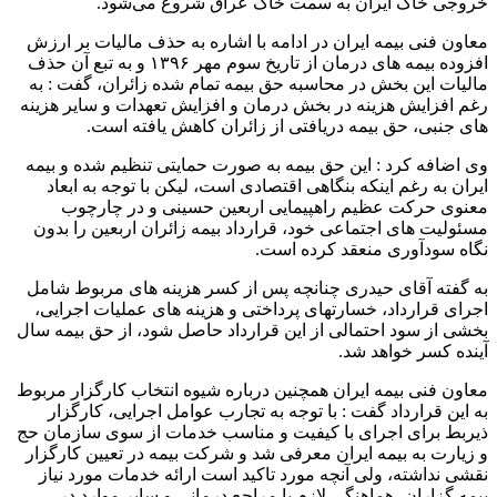
خروجی خاک ایران به سمت خاک عراق شروع می‌شود.
معاون فنی بیمه ایران در ادامه با اشاره به حذف مالیات بر ارزش
افزوده بیمه های درمان از تاریخ سوم مهر ۱۳۹۶ و به تبع آن حذف
مالیات این بخش در محاسبه حق بیمه تمام شده زائران، گفت : به
رغم افزایش هزینه در بخش درمان و افزایش تعهدات و سایر هزینه
های جنبی، حق بیمه دریافتی از زائران کاهش یافته است.
وی اضافه کرد : این حق بیمه به صورت حمایتی تنظیم شده و بیمه
ایران به رغم اینکه بنگاهی اقتصادی است، لیکن با توجه به ابعاد
معنوی حرکت عظیم راهپیمایی اربعین حسینی و در چارچوب
مسئولیت های اجتماعی خود، قرارداد بیمه زائران اربعین را بدون
نگاه سودآوری منعقد کرده است.
به گفته آقای حیدری چنانچه پس از کسر هزینه های مربوط شامل
اجرای قرارداد، خسارتهای پرداختی و هزینه های عملیات اجرایی،
بخشی از سود احتمالی از این قرارداد حاصل شود، از حق بیمه سال
آینده کسر خواهد شد.
معاون فنی بیمه ایران همچنین درباره شیوه انتخاب کارگزار مربوط
به این قرارداد گفت : با توجه به تجارب عوامل اجرایی، کارگزار
ذیربط برای اجرای با کیفیت و مناسب خدمات از سوی سازمان حج
و زیارت به بیمه ایران معرفی شد و شرکت بیمه در تعیین کارگزار
نقشی نداشته، ولی آنچه مورد تاکید است ارائه خدمات مورد نیاز
بیمه گزاران، هماهنگی لازم با مراجع درمانی و سایر موارد در