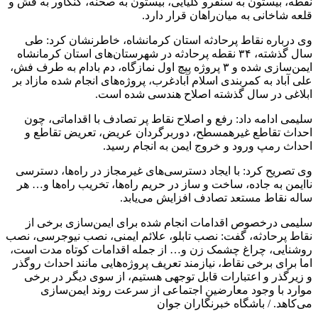
نقطه، بیستون به سنقرو کلیایی، بیستون به صحنه، کنگاور به فش و
قلعه شاخانی به میان‌راهان قرار دارد.
وی درباره نقاط پرحادثه استان کرمانشاه، خاطرنشان کرد: طی
سال گذشته، ۳۴ نقطه پرحادثه در شهرستان‌های استان کرمانشاه
ایمن‌سازی شده و ۳ پروژه پیچ اول نمازگاه، دم بادام به طرف فش،
علی آباد به کمربندی اسلام آبادغرب، پروژه‌های انجام شده مازاد بر
ابلاغی در سال گذشته اصلاح هندسی شده است.
سلیمی ادامه داد: رفع و اصلاح نقاط پر تصادف با اقداماتی، چون
احداث تقاطع غیرهمسطح، دوربرگردان عریض، تعریض تقاطع و
احداث رمپ ورود و خروج ایمن به انجام رسید.
وی تصریح کرد: با ایجاد دسترسی‌های غیرمجاز در راه‌ها، دسترسی
ناایمن به جاده، ساخت و ساز در حریم راه‌ها، تخریب راه‌ها و… هر
ساله نقاط مستعد تصادف افزایش می‌یابد.
سلیمی درخصوص اقدامات انجام شده برای ایمن‌سازی برخی از
نقاط پرحادثه، گفت: نصب تابلو، علائم ایمنی، نصب نیوجرسی، نصب
روشنایی، چراغ چشمک زن و… از جمله اقدامات کوتاه مدت است،
اما برای برخی نقاط، نیازمند تعریف پروژه‌هایی مانند احداث روگذر
و زیرگذر و اعتبارات قابل توجهی هستیم، از سوی دیگر در برخی
موارد با وجود معارضین اجتماعی از سرعت روند ایمن‌سازی
می‌کاهد. / باشگاه خبرنگاران جوان