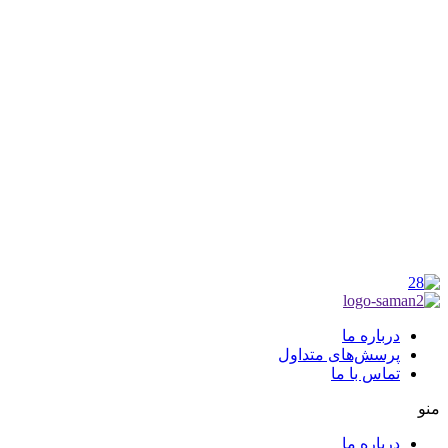
شناسه ملی : 14012122640
موکب راهنمای زائر
شماره مجوز
1402275700
گروه جهادی راهنمای زائر
شماره ثبت
3936807014001
درباره ما
پرسش‌های متداول
تماس با ما
منو
درباره ما