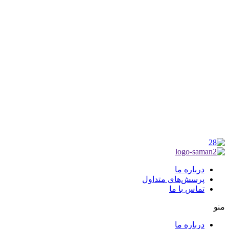
شناسه ملی : 14012122640
موکب راهنمای زائر
شماره مجوز
1402275700
گروه جهادی راهنمای زائر
شماره ثبت
3936807014001
درباره ما
پرسش‌های متداول
تماس با ما
منو
درباره ما