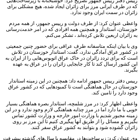
رییس دفتر رییس جمهور تصریح کرد: خوشبختانه با زیرساخت‌هایی
که در طرف ایرانی مرز برای زائران ایجاد شده، هیچ مشکلی برای
زائران در سمت ایران وجود ندارد.
واعظی عنوان کرد: از طرف دولت و رییس جمهور، از همه مردم
خوزستان، استاندار و همچنین همه افرادی که در امر خدمت‌رسانی
به زائران اربعین تلاش کرده‌اند ، تشکر می‌کنم.
وی با بیان اینکه متاسفانه طرف عراقی برای حضور چنین جمعیتی
در کشور عراق آمادگی ندارد، گفت: استاندار خوزستان در تلاش
است که برای تردد زائران در خاک عراق اتوبوس‌هایی را از ایران به
این کشور ارسال کند تا کار جابجایی زائران را در عراق به عهده
بگیرند.
رییس دفتر رییس جمهور ادامه داد: همچنین در این زمینه استاندار
خوزستان در حال هماهنگی است تا کمبودهایی که در کشور عراق
وجود دارد را تامین کند.
واعظی اظهار کرد: در مرز شلمچه، استاندار بصره هماهنگی بسیار
خوبی با ما دارد اما در مرز چذابه هماهنگی لازم وجود ندارد و در این
زمینه مجبور شدیم با وزارت امور خارجه و وزارت کشور تماس
بگیریم و مسائل را از طریق آنها پیگیری کنیم تا این مرز بر روی
زائران گشوده شود و بتوانند به کشور عراق سفر کنند.
وی عنوان کرد: زیرساخت‌ها در مقایسه با سال‌های گذشته پیشرفت